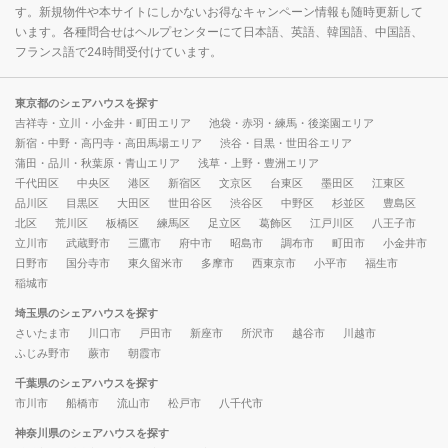
す。新規物件や本サイトにしかないお得なキャンペーン情報も随時更新して
います。各種問合せはヘルプセンターにて日本語、英語、韓国語、中国語、
フランス語で24時間受付けています。
東京都のシェアハウスを探す
吉祥寺・立川・小金井・町田エリア
池袋・赤羽・練馬・後楽園エリア
新宿・中野・高円寺・高田馬場エリア
渋谷・目黒・世田谷エリア
蒲田・品川・秋葉原・青山エリア
浅草・上野・豊洲エリア
千代田区
中央区
港区
新宿区
文京区
台東区
墨田区
江東区
品川区
目黒区
大田区
世田谷区
渋谷区
中野区
杉並区
豊島区
北区
荒川区
板橋区
練馬区
足立区
葛飾区
江戸川区
八王子市
立川市
武蔵野市
三鷹市
府中市
昭島市
調布市
町田市
小金井市
日野市
国分寺市
東久留米市
多摩市
西東京市
小平市
福生市
稲城市
埼玉県のシェアハウスを探す
さいたま市
川口市
戸田市
新座市
所沢市
越谷市
川越市
ふじみ野市
蕨市
朝霞市
千葉県のシェアハウスを探す
市川市
船橋市
流山市
松戸市
八千代市
神奈川県のシェアハウスを探す