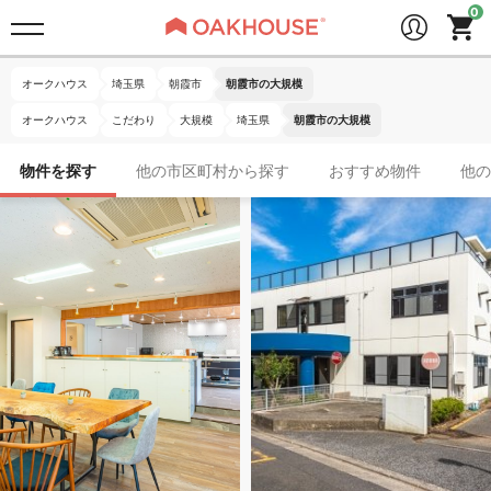
オークハウス
埼玉県
朝霞市
朝霞市の大規模
オークハウス
こだわり
大規模
埼玉県
朝霞市の大規模
物件を探す
他の市区町村から探す
おすすめ物件
他の