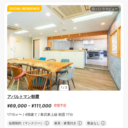
SOCIAL RESIDENCE
1
/
3
アパルトマン朝霞
¥69,000 - ¥111,000
空室予定
17.10㎡〜 /
4階建て /
東武東上線 朝霞 17分
短期契約（マンスリー）
家具・家電付き
敷金なし