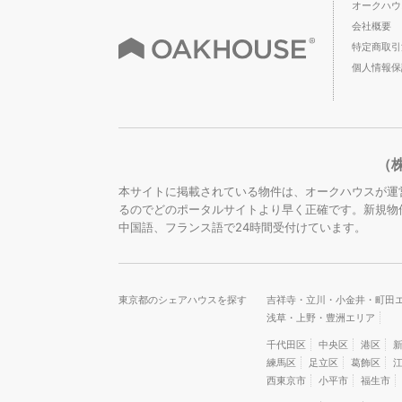
オークハウ
会社概要
特定商取引
個人情報保
（
本サイトに掲載されている物件は、オークハウスが運
るのでどのポータルサイトより早く正確です。新規物
中国語、フランス語で24時間受付けています。
東京都のシェアハウスを探す
吉祥寺・立川・小金井・町田
浅草・上野・豊洲エリア
千代田区
中央区
港区
練馬区
足立区
葛飾区
西東京市
小平市
福生市