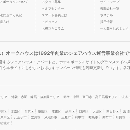
スポータルについて
スタッフ募集
サイトマップ
ヘルプセンター
掲載会社一覧
法に基づく表記
スマート会員とは
ホステル
護方針
トピックス
採用情報
お役立ちコラム
一人暮らしのミカタ
株）オークハウスは1992年創業のシェアハウス運営事業会社で
営するシェアハウス・アパートと、ホテルポータルサイトのグランステイへ掲
件や本サイトにしかないお得なキャンペーン情報も随時更新しています。各
エリア
池袋・赤羽・練馬・後楽園エリア
新宿・中野・高円寺・高田馬場エリア
渋谷
新宿区
文京区
台東区
墨田区
江東区
品川区
目黒区
大田区
世田谷区
渋谷
江戸川区
八王子市
立川市
武蔵野市
三鷹市
府中市
昭島市
調布市
町田市
稲城市