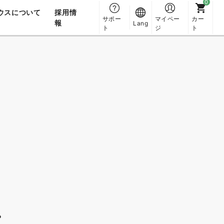
ウスについて
採用情
サポー
マイペー
カー
報
Lang
ト
ジ
ト
。