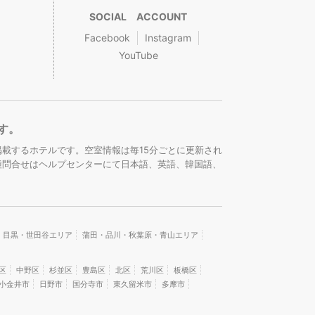
SOCIAL ACCOUNT
Facebook
Instagram
YouTube
す。
載するホテルです。空室情報は毎15分ごとに更新され
種問合せはヘルプセンターにて日本語、英語、韓国語、
・目黒・世田谷エリア
蒲田・品川・秋葉原・青山エリア
区
中野区
杉並区
豊島区
北区
荒川区
板橋区
小金井市
日野市
国分寺市
東久留米市
多摩市