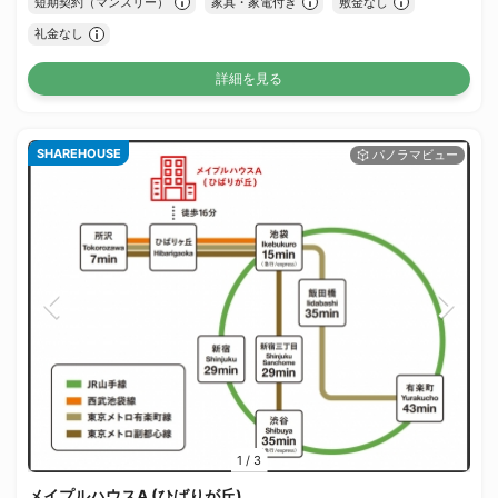
短期契約（マンスリー）
家具・家電付き
敷金なし
礼金なし
詳細を見る
SHAREHOUSE
1
/
3
メイプルハウスA (ひばりが丘)