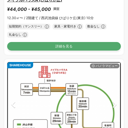
¥44,000 - ¥45,000
満室
12.30㎡〜 /
2階建て /
西武池袋線 ひばりケ丘(東京) 10分
短期契約（マンスリー）
家具・家電付き
敷金なし
礼金なし
詳細を見る
SHAREHOUSE