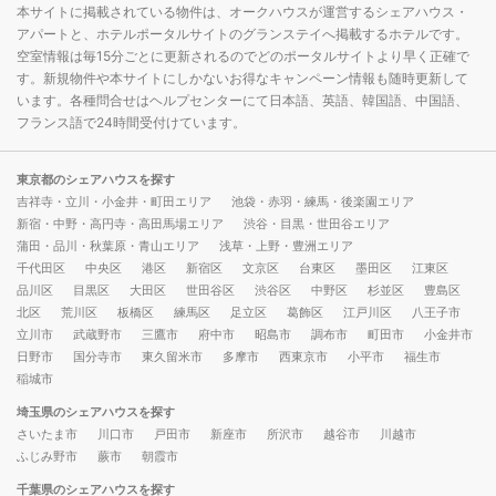
本サイトに掲載されている物件は、オークハウスが運営するシェアハウス・
アパートと、ホテルポータルサイトのグランステイへ掲載するホテルです。
空室情報は毎15分ごとに更新されるのでどのポータルサイトより早く正確で
す。新規物件や本サイトにしかないお得なキャンペーン情報も随時更新して
います。各種問合せはヘルプセンターにて日本語、英語、韓国語、中国語、
フランス語で24時間受付けています。
東京都のシェアハウスを探す
吉祥寺・立川・小金井・町田エリア
池袋・赤羽・練馬・後楽園エリア
新宿・中野・高円寺・高田馬場エリア
渋谷・目黒・世田谷エリア
蒲田・品川・秋葉原・青山エリア
浅草・上野・豊洲エリア
千代田区
中央区
港区
新宿区
文京区
台東区
墨田区
江東区
品川区
目黒区
大田区
世田谷区
渋谷区
中野区
杉並区
豊島区
北区
荒川区
板橋区
練馬区
足立区
葛飾区
江戸川区
八王子市
立川市
武蔵野市
三鷹市
府中市
昭島市
調布市
町田市
小金井市
日野市
国分寺市
東久留米市
多摩市
西東京市
小平市
福生市
稲城市
埼玉県のシェアハウスを探す
さいたま市
川口市
戸田市
新座市
所沢市
越谷市
川越市
ふじみ野市
蕨市
朝霞市
千葉県のシェアハウスを探す