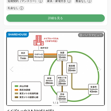
短期契約（マンスリー）
家具・家電付き
敷金なし
礼金なし
詳細を見る
SHAREHOUSE
1
/
3
メイプルハウスA (ひばりが丘)