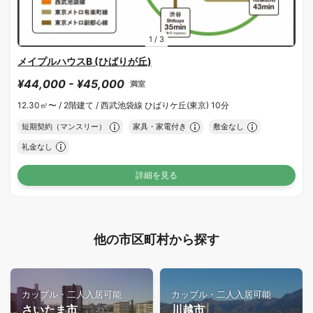
1
/
3
メイプルハウスB (ひばりが丘)
¥44,000 - ¥45,000
満室
12.30㎡〜 /
2階建て /
西武池袋線 ひばりケ丘(東京) 10分
短期契約（マンスリー）
家具・家電付き
敷金なし
礼金なし
詳細を見る
他の市区町村から探す
カップル・二人入居可能
カップル・二人入居可能
さいたま市
川越市