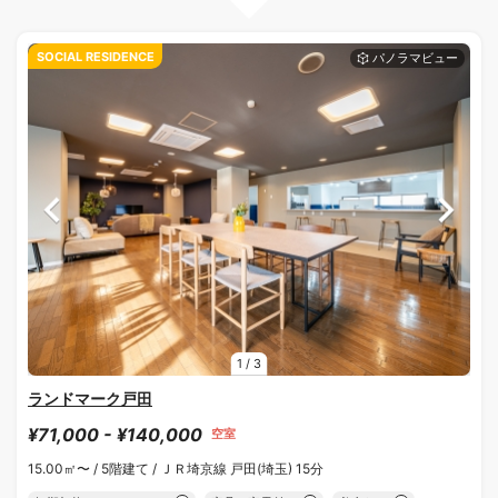
SOCIAL RESIDENCE
1
/
3
ランドマーク戸田
¥71,000 - ¥140,000
空室
15.00㎡〜 /
5階建て /
ＪＲ埼京線 戸田(埼玉) 15分