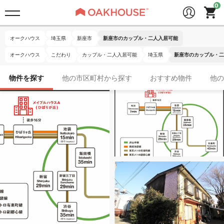
オークハウス
埼玉県
新座市
新座市のカップル・二人入居可能
オークハウス
こだわり
カップル・二人入居可能
埼玉県
新座市のカップル・二
物件を探す
他の市区町村から探す
おすすめ物件
他の