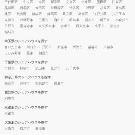
千代田区
中央区
港区
新宿区
文京区
台東区
墨田区
江東区
品川区
目黒区
大田区
世田谷区
渋谷区
中野区
杉並区
豊島区
北区
荒川区
板橋区
練馬区
足立区
葛飾区
江戸川区
八王子市
立川市
武蔵野市
三鷹市
府中市
昭島市
調布市
町田市
小金井市
日野市
国分寺市
東久留米市
多摩市
西東京市
小平市
福生市
稲城市
埼玉県のシェアハウスを探す
さいたま市
川口市
戸田市
新座市
所沢市
越谷市
川越市
ふじみ野市
蕨市
朝霞市
千葉県のシェアハウスを探す
市川市
船橋市
流山市
松戸市
八千代市
神奈川県のシェアハウスを探す
横浜市
川崎市
相模原市
鎌倉市
愛知県のシェアハウスを探す
刈谷市
京都府のシェアハウスを探す
京都市
大阪府のシェアハウスを探す
大阪市
摂津市
高槻市