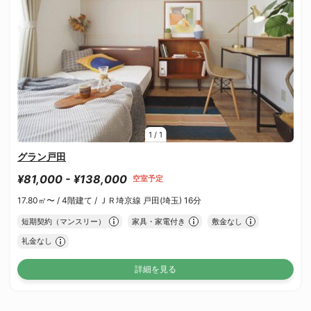
1
/
1
グラン戸田
¥81,000 - ¥138,000
空室予定
17.80㎡〜 /
4階建て /
ＪＲ埼京線 戸田(埼玉) 16分
短期契約（マンスリー）
家具・家電付き
敷金なし
礼金なし
詳細を見る