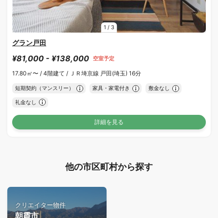
1
/
3
グラン戸田
¥81,000 - ¥138,000
空室予定
17.80㎡〜 /
4階建て /
ＪＲ埼京線 戸田(埼玉) 16分
短期契約（マンスリー）
家具・家電付き
敷金なし
礼金なし
詳細を見る
他の市区町村から探す
クリエイター物件
朝霞市