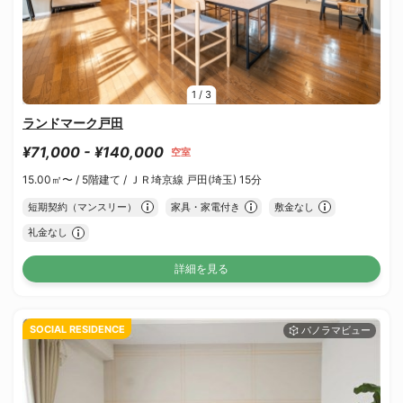
1
/
3
ランドマーク戸田
¥71,000 - ¥140,000
空室
15.00㎡〜 /
5階建て /
ＪＲ埼京線 戸田(埼玉) 15分
短期契約（マンスリー）
家具・家電付き
敷金なし
礼金なし
詳細を見る
SOCIAL RESIDENCE