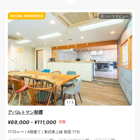
SOCIAL RESIDENCE
1
/
3
アパルトマン朝霞
¥69,000 - ¥111,000
空室
17.10㎡〜 /
4階建て /
東武東上線 朝霞 17分