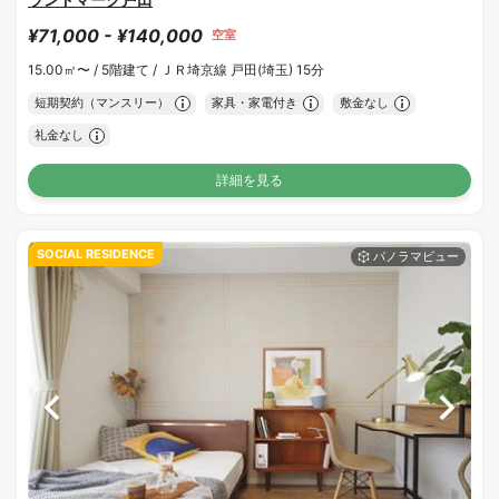
¥71,000 - ¥140,000
空室
15.00㎡〜 /
5階建て /
ＪＲ埼京線 戸田(埼玉) 15分
短期契約（マンスリー）
家具・家電付き
敷金なし
礼金なし
詳細を見る
SOCIAL RESIDENCE