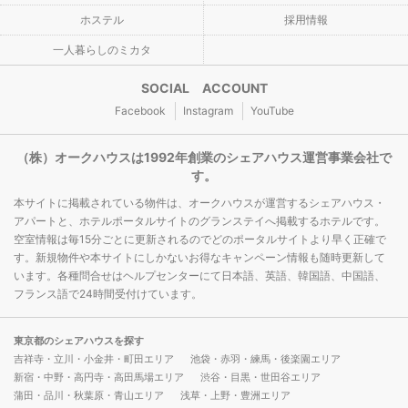
ホステル
採用情報
一人暮らしのミカタ
SOCIAL ACCOUNT
Facebook
Instagram
YouTube
（株）オークハウスは1992年創業のシェアハウス運営事業会社で
す。
本サイトに掲載されている物件は、オークハウスが運営するシェアハウス・
アパートと、ホテルポータルサイトのグランステイへ掲載するホテルです。
空室情報は毎15分ごとに更新されるのでどのポータルサイトより早く正確で
す。新規物件や本サイトにしかないお得なキャンペーン情報も随時更新して
います。各種問合せはヘルプセンターにて日本語、英語、韓国語、中国語、
フランス語で24時間受付けています。
東京都のシェアハウスを探す
吉祥寺・立川・小金井・町田エリア
池袋・赤羽・練馬・後楽園エリア
新宿・中野・高円寺・高田馬場エリア
渋谷・目黒・世田谷エリア
蒲田・品川・秋葉原・青山エリア
浅草・上野・豊洲エリア