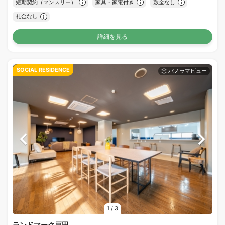
短期契約（マンスリー）
家具・家電付き
敷金なし
礼金なし
詳細を見る
SOCIAL RESIDENCE
1
/
3
ランドマーク戸田