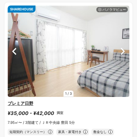
SHAREHOUSE
1
/
3
プレミア日野
¥35,000 - ¥42,000
満室
7.95㎡〜 /
3階建て /
ＪＲ中央線 豊田 5分
短期契約（マンスリー）
家具・家電付き
敷金なし