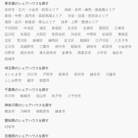
東京都のシェアハウスを探す
吉祥寺・立川・小金井・町田エリア
池袋・赤羽・練馬・後楽園エリア
新宿・中野・高円寺・高田馬場エリア
渋谷・目黒・世田谷エリア
蒲田・品川・秋葉原・青山エリア
浅草・上野・豊洲エリア
千代田区
中央区
港区
新宿区
文京区
台東区
墨田区
江東区
品川区
目黒区
大田区
世田谷区
渋谷区
中野区
杉並区
豊島区
北区
荒川区
板橋区
練馬区
足立区
葛飾区
江戸川区
八王子市
立川市
武蔵野市
三鷹市
府中市
昭島市
調布市
町田市
小金井市
日野市
国分寺市
東久留米市
多摩市
西東京市
小平市
福生市
稲城市
埼玉県のシェアハウスを探す
さいたま市
川口市
戸田市
新座市
所沢市
越谷市
川越市
ふじみ野市
蕨市
朝霞市
千葉県のシェアハウスを探す
市川市
船橋市
流山市
松戸市
八千代市
神奈川県のシェアハウスを探す
横浜市
川崎市
相模原市
鎌倉市
愛知県のシェアハウスを探す
刈谷市
京都府のシェアハウスを探す