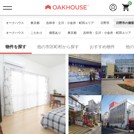
オークハウス
東京都
吉祥寺・立川・小金井・町田エリア
日野市
日野市の個室
オークハウス
こだわり
個室あり
東京都
吉祥寺・立川・小金井・町田エリア
物件を探す
他の市区町村から探す
おすすめ物件
他の