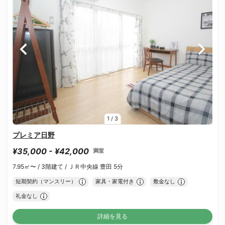
1
/
3
プレミア日野
¥35,000 - ¥42,000
満室
7.95㎡〜 /
3階建て /
ＪＲ中央線 豊田 5分
短期契約（マンスリー）
家具・家電付き
敷金なし
礼金なし
詳細を見る