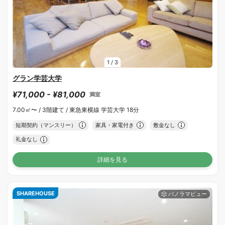
1
/
3
グラン学芸大学
¥71,000 - ¥81,000
満室
7.00㎡〜 /
3階建て /
東急東横線 学芸大学 18分
短期契約（マンスリー）
家具・家電付き
敷金なし
礼金なし
詳細を見る
SHAREHOUSE