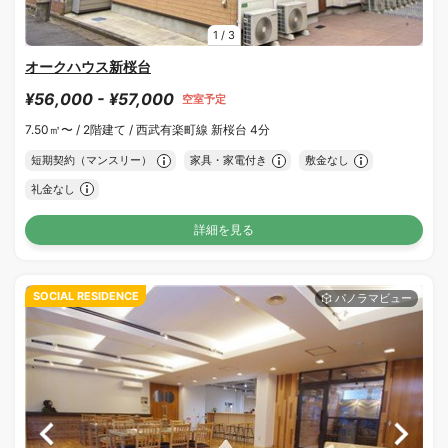
1
/
3
オークハウス新桜台
¥56,000 - ¥57,000
空室予定
7.50㎡〜 /
2階建て /
西武有楽町線 新桜台 4分
短期契約（マンスリー）
家具・家電付き
敷金なし
礼金なし
詳細を見る
SOCIAL RESIDENCE