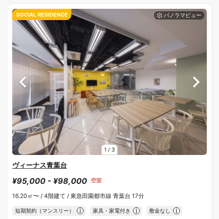
SOCIAL RESIDENCE
1
/
3
ヴィーナス青葉台
¥95,000 - ¥98,000
空室
16.20㎡〜 /
4階建て /
東急田園都市線 青葉台 17分
短期契約（マンスリー）
家具・家電付き
敷金なし