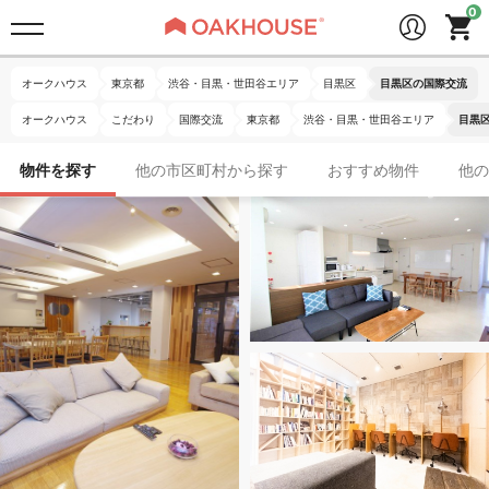
オークハウス
東京都
渋谷・目黒・世田谷エリア
目黒区
目黒区の国際交流
オークハウス
こだわり
国際交流
東京都
渋谷・目黒・世田谷エリア
目黒
物件を探す
他の市区町村から探す
おすすめ物件
他の