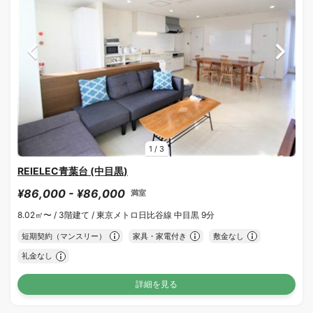
1
/
3
REIELEC青葉台 (中目黒)
¥86,000 - ¥86,000
満室
8.02㎡〜 /
3階建て /
東京メトロ日比谷線 中目黒 9分
短期契約（マンスリー）
家具・家電付き
敷金なし
礼金なし
詳細を見る