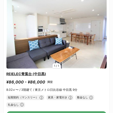
1
/
1
REIELEC青葉台 (中目黒)
¥86,000 - ¥86,000
満室
8.02㎡〜 /
3階建て /
東京メトロ日比谷線 中目黒 9分
短期契約（マンスリー）
家具・家電付き
敷金なし
礼金なし