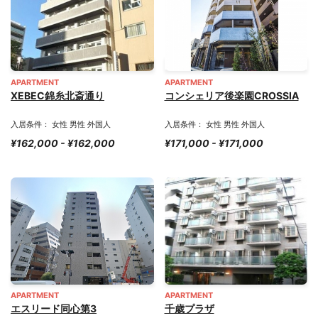
APARTMENT
APARTMENT
XEBEC錦糸北斎通り
コンシェリア後楽園CROSSIA
入居条件： 女性 男性 外国人
入居条件： 女性 男性 外国人
¥162,000 - ¥162,000
¥171,000 - ¥171,000
APARTMENT
APARTMENT
エスリード同心第3
千歳プラザ