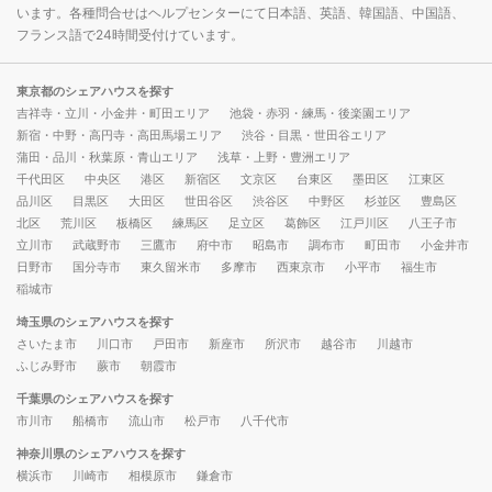
います。各種問合せはヘルプセンターにて日本語、英語、韓国語、中国語、
フランス語で24時間受付けています。
東京都のシェアハウスを探す
吉祥寺・立川・小金井・町田エリア
池袋・赤羽・練馬・後楽園エリア
新宿・中野・高円寺・高田馬場エリア
渋谷・目黒・世田谷エリア
蒲田・品川・秋葉原・青山エリア
浅草・上野・豊洲エリア
千代田区
中央区
港区
新宿区
文京区
台東区
墨田区
江東区
品川区
目黒区
大田区
世田谷区
渋谷区
中野区
杉並区
豊島区
北区
荒川区
板橋区
練馬区
足立区
葛飾区
江戸川区
八王子市
立川市
武蔵野市
三鷹市
府中市
昭島市
調布市
町田市
小金井市
日野市
国分寺市
東久留米市
多摩市
西東京市
小平市
福生市
稲城市
埼玉県のシェアハウスを探す
さいたま市
川口市
戸田市
新座市
所沢市
越谷市
川越市
ふじみ野市
蕨市
朝霞市
千葉県のシェアハウスを探す
市川市
船橋市
流山市
松戸市
八千代市
神奈川県のシェアハウスを探す
横浜市
川崎市
相模原市
鎌倉市