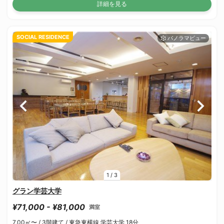
詳細を見る
SOCIAL RESIDENCE
1
/
3
グラン学芸大学
¥71,000 - ¥81,000
満室
7.00㎡〜 /
3階建て /
東急東横線 学芸大学 18分