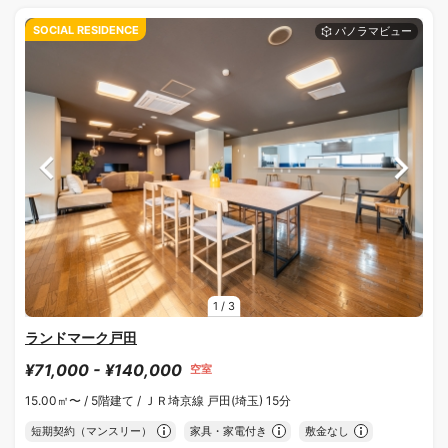
SOCIAL RESIDENCE
1
/
3
ランドマーク戸田
¥71,000 - ¥140,000
空室
15.00㎡〜 /
5階建て /
ＪＲ埼京線 戸田(埼玉) 15分
短期契約（マンスリー）
家具・家電付き
敷金なし