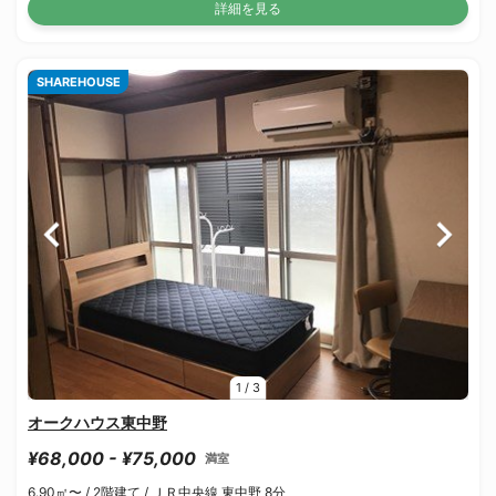
詳細を見る
SHAREHOUSE
1
/
3
オークハウス東中野
¥68,000 - ¥75,000
満室
6.90㎡〜 /
2階建て /
ＪＲ中央線 東中野 8分