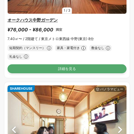
1
/
3
オークハウス中野ガーデン
¥76,000 - ¥86,000
満室
7.40㎡〜 /
2階建て /
東京メトロ東西線 中野(東京) 8分
短期契約（マンスリー）
家具・家電付き
敷金なし
礼金なし
詳細を見る
SHAREHOUSE