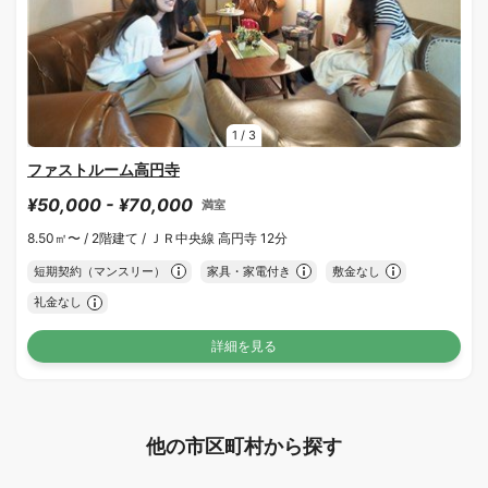
1
/
3
ファストルーム高円寺
¥50,000 - ¥70,000
満室
8.50㎡〜 /
2階建て /
ＪＲ中央線 高円寺 12分
短期契約（マンスリー）
家具・家電付き
敷金なし
礼金なし
詳細を見る
他の市区町村から探す