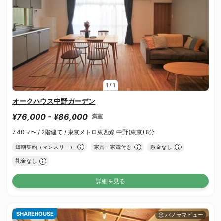
1
/
1
オークハウス中野ガーデン
¥76,000 - ¥86,000
満室
7.40㎡〜 /
2階建て /
東京メトロ東西線 中野(東京) 8分
短期契約（マンスリー）
家具・家電付き
敷金なし
礼金なし
詳細を見る
SHAREHOUSE