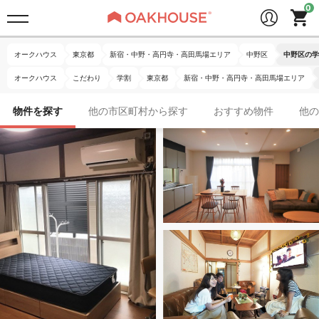
オークハウス
東京都
新宿・中野・高円寺・高田馬場エリア
中野区
中野区の学
オークハウス
こだわり
学割
東京都
新宿・中野・高円寺・高田馬場エリア
物件を探す
他の市区町村から探す
おすすめ物件
他の