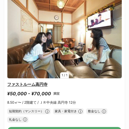
1
/
1
ファストルーム高円寺
¥50,000 - ¥70,000
満室
8.50㎡〜 /
2階建て /
ＪＲ中央線 高円寺 12分
短期契約（マンスリー）
家具・家電付き
敷金なし
礼金なし