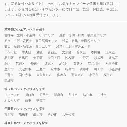
す。新規物件や本サイトにしかないお得なキャンペーン情報も随時更新して
います。各種問合せはヘルプセンターにて日本語、英語、韓国語、中国語、
フランス語で24時間受付けています。
東京都のシェアハウスを探す
吉祥寺・立川・小金井・町田エリア
池袋・赤羽・練馬・後楽園エリア
新宿・中野・高円寺・高田馬場エリア
渋谷・目黒・世田谷エリア
蒲田・品川・秋葉原・青山エリア
浅草・上野・豊洲エリア
千代田区
中央区
港区
新宿区
文京区
台東区
墨田区
江東区
品川区
目黒区
大田区
世田谷区
渋谷区
中野区
杉並区
豊島区
北区
荒川区
板橋区
練馬区
足立区
葛飾区
江戸川区
八王子市
立川市
武蔵野市
三鷹市
府中市
昭島市
調布市
町田市
小金井市
日野市
国分寺市
東久留米市
多摩市
西東京市
小平市
福生市
稲城市
埼玉県のシェアハウスを探す
さいたま市
川口市
戸田市
新座市
所沢市
越谷市
川越市
ふじみ野市
蕨市
朝霞市
千葉県のシェアハウスを探す
市川市
船橋市
流山市
松戸市
八千代市
神奈川県のシェアハウスを探す