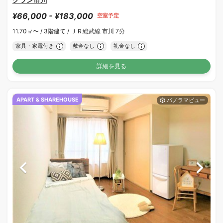
¥66,000 - ¥183,000
空室予定
11.70㎡〜 /
3階建て /
ＪＲ総武線 市川 7分
家具・家電付き
敷金なし
礼金なし
詳細を見る
APART & SHAREHOUSE