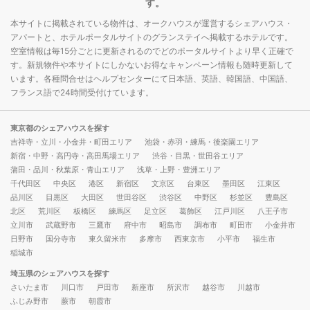
す。
本サイトに掲載されている物件は、オークハウスが運営するシェアハウス・
アパートと、ホテルポータルサイトのグランステイへ掲載するホテルです。
空室情報は毎15分ごとに更新されるのでどのポータルサイトより早く正確で
す。新規物件や本サイトにしかないお得なキャンペーン情報も随時更新して
います。各種問合せはヘルプセンターにて日本語、英語、韓国語、中国語、
フランス語で24時間受付けています。
東京都のシェアハウスを探す
吉祥寺・立川・小金井・町田エリア
池袋・赤羽・練馬・後楽園エリア
新宿・中野・高円寺・高田馬場エリア
渋谷・目黒・世田谷エリア
蒲田・品川・秋葉原・青山エリア
浅草・上野・豊洲エリア
千代田区
中央区
港区
新宿区
文京区
台東区
墨田区
江東区
品川区
目黒区
大田区
世田谷区
渋谷区
中野区
杉並区
豊島区
北区
荒川区
板橋区
練馬区
足立区
葛飾区
江戸川区
八王子市
立川市
武蔵野市
三鷹市
府中市
昭島市
調布市
町田市
小金井市
日野市
国分寺市
東久留米市
多摩市
西東京市
小平市
福生市
稲城市
埼玉県のシェアハウスを探す
さいたま市
川口市
戸田市
新座市
所沢市
越谷市
川越市
ふじみ野市
蕨市
朝霞市