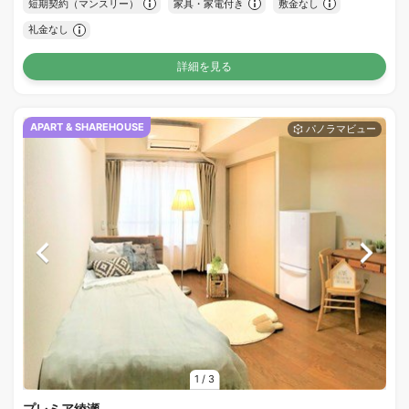
短期契約（マンスリー）
家具・家電付き
敷金なし
礼金なし
詳細を見る
APART & SHAREHOUSE
1
/
3
プレミア綾瀬