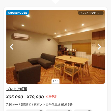
SHAREHOUSE
1
/
3
プレミア町屋
¥65,000 - ¥70,000
空室予定
7.20㎡〜 /
2階建て /
東京メトロ千代田線 町屋 5分