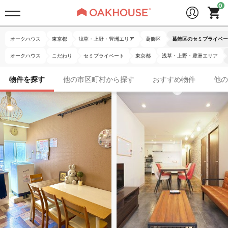
オークハウス
東京都
浅草・上野・豊洲エリア
葛飾区
葛飾区のセミプライベー
オークハウス
こだわり
セミプライベート
東京都
浅草・上野・豊洲エリア
物件を探す
他の市区町村から探す
おすすめ物件
他の