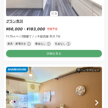
1
/
3
グラン市川
¥66,000 - ¥183,000
空室予定
11.70㎡〜 /
3階建て /
ＪＲ総武線 市川 7分
家具・家電付き
敷金なし
礼金なし
詳細を見る
SHAREHOUSE