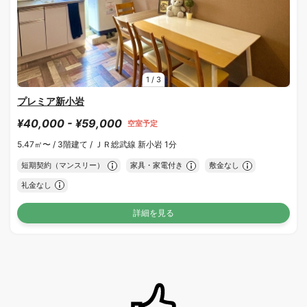
1
/
3
プレミア新小岩
¥40,000 - ¥59,000
空室予定
5.47㎡〜 /
3階建て /
ＪＲ総武線 新小岩 1分
短期契約（マンスリー）
家具・家電付き
敷金なし
礼金なし
詳細を見る