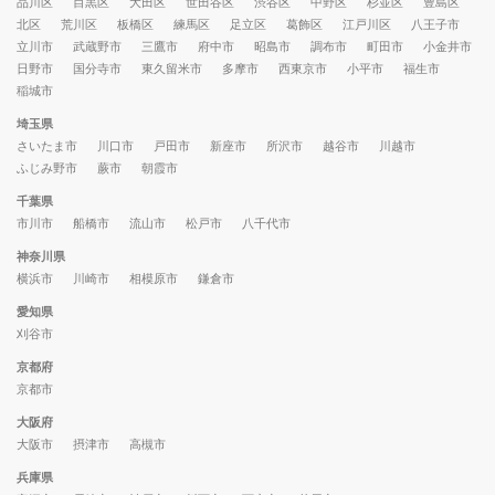
品川区
目黒区
大田区
世田谷区
渋谷区
中野区
杉並区
豊島区
北区
荒川区
板橋区
練馬区
足立区
葛飾区
江戸川区
八王子市
立川市
武蔵野市
三鷹市
府中市
昭島市
調布市
町田市
小金井市
日野市
国分寺市
東久留米市
多摩市
西東京市
小平市
福生市
稲城市
埼玉県
さいたま市
川口市
戸田市
新座市
所沢市
越谷市
川越市
ふじみ野市
蕨市
朝霞市
千葉県
市川市
船橋市
流山市
松戸市
八千代市
神奈川県
横浜市
川崎市
相模原市
鎌倉市
愛知県
刈谷市
京都府
京都市
大阪府
大阪市
摂津市
高槻市
兵庫県