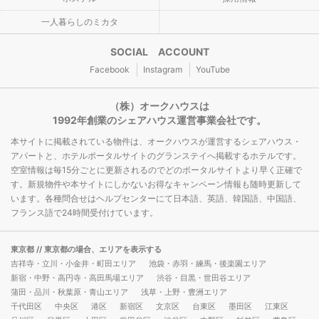
一人暮らしのミカタ
SOCIAL ACCOUNT
Facebook
Instagram
YouTube
（株）オークハウスは
1992年創業のシェアハウス運営事業会社です。
本サイトに掲載されている物件は、オークハウスが運営するシェアハウス・
アパートと、ホテルポータルサイトのグランステイへ掲載するホテルです。
空室情報は毎15分ごとに更新されるのでどのポータルサイトより早く正確で
す。新規物件や本サイトにしかないお得なキャンペーン情報も随時更新して
います。各種問合せはヘルプセンターにて日本語、英語、韓国語、中国語、
フランス語で24時間受付けています。
東京都
// 東京都の場合、エリアを表示する
吉祥寺・立川・小金井・町田エリア
池袋・赤羽・練馬・後楽園エリア
新宿・中野・高円寺・高田馬場エリア
渋谷・目黒・世田谷エリア
蒲田・品川・秋葉原・青山エリア
浅草・上野・豊洲エリア
千代田区
中央区
港区
新宿区
文京区
台東区
墨田区
江東区