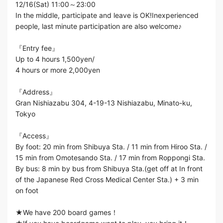
12/16(Sat) 11:00～23:00
In the middle, participate and leave is OK!Inexperienced
people, last minute participation are also welcome♪
『Entry fee』
Up to 4 hours 1,500yen/
4 hours or more 2,000yen
『Address』
Gran Nishiazabu 304, 4-19-13 Nishiazabu, Minato-ku,
Tokyo
『Access』
By foot: 20 min from Shibuya Sta. / 11 min from Hiroo Sta. /
15 min from Omotesando Sta. / 17 min from Roppongi Sta.
By bus: 8 min by bus from Shibuya Sta.(get off at In front
of the Japanese Red Cross Medical Center Sta.) + 3 min
on foot
★We have 200 board games！