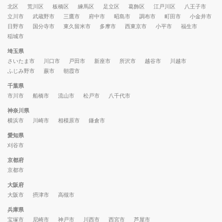
北区
荒川区
板橋区
練馬区
足立区
葛飾区
江戸川区
八王子市
立川市
武蔵野市
三鷹市
府中市
昭島市
調布市
町田市
小金井市
日野市
国分寺市
東久留米市
多摩市
西東京市
小平市
福生市
稲城市
埼玉県
さいたま市
川口市
戸田市
新座市
所沢市
越谷市
川越市
ふじみ野市
蕨市
朝霞市
千葉県
市川市
船橋市
流山市
松戸市
八千代市
神奈川県
横浜市
川崎市
相模原市
鎌倉市
愛知県
刈谷市
京都府
京都市
大阪府
大阪市
摂津市
高槻市
兵庫県
宝塚市
尼崎市
神戸市
川西市
西宮市
芦屋市