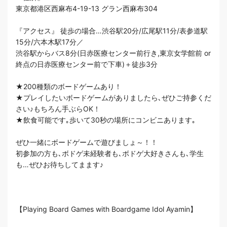
東京都港区西麻布4-19-13 グラン西麻布304
『アクセス』 徒歩の場合…渋谷駅20分/広尾駅11分/表参道駅
15分/六本木駅17分／
渋谷駅からバス8分(日赤医療センター前行き,東京女学館前 or
終点の日赤医療センター前で下車)＋徒歩3分
★200種類のボードゲームあり！
★プレイしたいボードゲームがありましたら､ぜひご持参くだ
さい♪もちろん手ぶらOK！
★飲食可能です｡歩いて30秒の場所にコンビニあります｡
ぜひ一緒にボードゲームで遊びましょ～！！
初参加の方も､ボドゲ未経験者も､ボドゲ大好きさんも､学生
も…ぜひお待ちしてまます♪
【Playing Board Games with Boardgame Idol Ayamin】