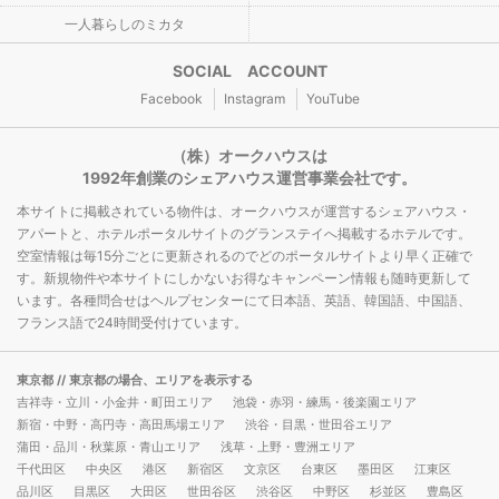
一人暮らしのミカタ
SOCIAL ACCOUNT
Facebook
Instagram
YouTube
（株）オークハウスは
1992年創業のシェアハウス運営事業会社です。
本サイトに掲載されている物件は、オークハウスが運営するシェアハウス・
アパートと、ホテルポータルサイトのグランステイへ掲載するホテルです。
空室情報は毎15分ごとに更新されるのでどのポータルサイトより早く正確で
す。新規物件や本サイトにしかないお得なキャンペーン情報も随時更新して
います。各種問合せはヘルプセンターにて日本語、英語、韓国語、中国語、
フランス語で24時間受付けています。
東京都
// 東京都の場合、エリアを表示する
吉祥寺・立川・小金井・町田エリア
池袋・赤羽・練馬・後楽園エリア
新宿・中野・高円寺・高田馬場エリア
渋谷・目黒・世田谷エリア
蒲田・品川・秋葉原・青山エリア
浅草・上野・豊洲エリア
千代田区
中央区
港区
新宿区
文京区
台東区
墨田区
江東区
品川区
目黒区
大田区
世田谷区
渋谷区
中野区
杉並区
豊島区