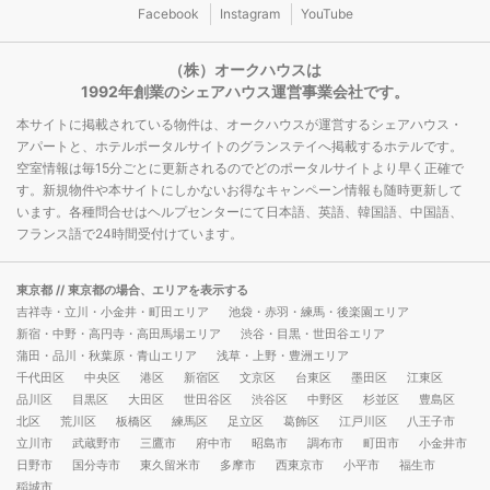
Facebook
Instagram
YouTube
（株）オークハウスは
1992年創業のシェアハウス運営事業会社です。
本サイトに掲載されている物件は、オークハウスが運営するシェアハウス・
アパートと、ホテルポータルサイトのグランステイへ掲載するホテルです。
空室情報は毎15分ごとに更新されるのでどのポータルサイトより早く正確で
す。新規物件や本サイトにしかないお得なキャンペーン情報も随時更新して
います。各種問合せはヘルプセンターにて日本語、英語、韓国語、中国語、
フランス語で24時間受付けています。
東京都
// 東京都の場合、エリアを表示する
吉祥寺・立川・小金井・町田エリア
池袋・赤羽・練馬・後楽園エリア
新宿・中野・高円寺・高田馬場エリア
渋谷・目黒・世田谷エリア
蒲田・品川・秋葉原・青山エリア
浅草・上野・豊洲エリア
千代田区
中央区
港区
新宿区
文京区
台東区
墨田区
江東区
品川区
目黒区
大田区
世田谷区
渋谷区
中野区
杉並区
豊島区
北区
荒川区
板橋区
練馬区
足立区
葛飾区
江戸川区
八王子市
立川市
武蔵野市
三鷹市
府中市
昭島市
調布市
町田市
小金井市
日野市
国分寺市
東久留米市
多摩市
西東京市
小平市
福生市
稲城市