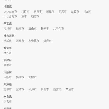
埼玉県
さいたま市
川口市
戸田市
新座市
所沢市
越谷市
川越市
ふじみ野市
蕨市
朝霞市
千葉県
市川市
船橋市
流山市
松戸市
八千代市
神奈川県
横浜市
川崎市
相模原市
鎌倉市
愛知県
刈谷市
京都府
京都市
大阪府
大阪市
摂津市
高槻市
兵庫県
宝塚市
尼崎市
神戸市
川西市
西宮市
芦屋市
奈良県
奈良市
福岡県