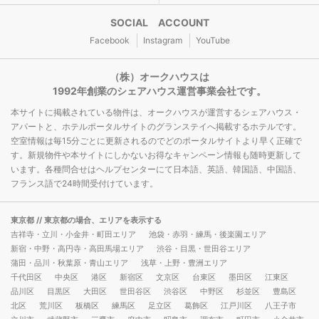
SOCIAL ACCOUNT
Facebook
Instagram
YouTube
（株）オークハウスは
1992年創業のシェアハウス運営事業会社です。
本サイトに掲載されている物件は、オークハウスが運営するシェアハウス・
アパートと、ホテルポータルサイトのグランステイへ掲載するホテルです。
空室情報は毎15分ごとに更新されるのでどのポータルサイトより早く正確で
す。新規物件や本サイトにしかないお得なキャンペーン情報も随時更新して
います。各種問合せはヘルプセンターにて日本語、英語、韓国語、中国語、
フランス語で24時間受付けています。
東京都
// 東京都の場合、エリアを表示する
吉祥寺・立川・小金井・町田エリア
池袋・赤羽・練馬・後楽園エリア
新宿・中野・高円寺・高田馬場エリア
渋谷・目黒・世田谷エリア
蒲田・品川・秋葉原・青山エリア
浅草・上野・豊洲エリア
千代田区
中央区
港区
新宿区
文京区
台東区
墨田区
江東区
品川区
目黒区
大田区
世田谷区
渋谷区
中野区
杉並区
豊島区
北区
荒川区
板橋区
練馬区
足立区
葛飾区
江戸川区
八王子市