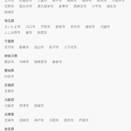
立川市
武蔵野市
三鷹市
府中市
昭島市
調布市
町田市
小金井市
日野市
国分寺市
東久留米市
多摩市
西東京市
小平市
福生市
稲城市
埼玉県
さいたま市
川口市
戸田市
新座市
所沢市
越谷市
川越市
ふじみ野市
蕨市
朝霞市
千葉県
市川市
船橋市
流山市
松戸市
八千代市
神奈川県
横浜市
川崎市
相模原市
鎌倉市
愛知県
刈谷市
京都府
京都市
大阪府
大阪市
摂津市
高槻市
兵庫県
宝塚市
尼崎市
神戸市
川西市
西宮市
芦屋市
奈良県