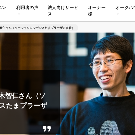
ベン
利用者の声
法人向けサービ
オーナー
オークハ
ス
様
智仁さん（ソーシャルレジデンスたまプラーザに在住）
木智仁さん（ソ
スたまプラーザ