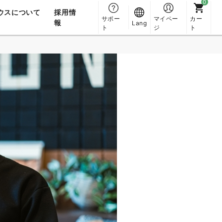
ウスについて
採用情
サポー
マイペー
カー
報
Lang
ト
ジ
ト