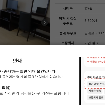
사례금
1개월
퇴거 시 정산
5,500엔
수수료
중개 수수료
임대료의 1.1
보증회사
가입 필요
초기 보증금: 총
열쇠 교환 비
33,000엔
용
실내 청소 비
55,000엔
용
초기 비용의
¥453,200
어림세
※）계약일이 
※）보증회사 