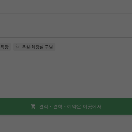
목욕탕
욕실·화장실 구별
견적・견학・예약은 이곳에서