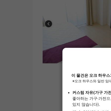
1
/
5