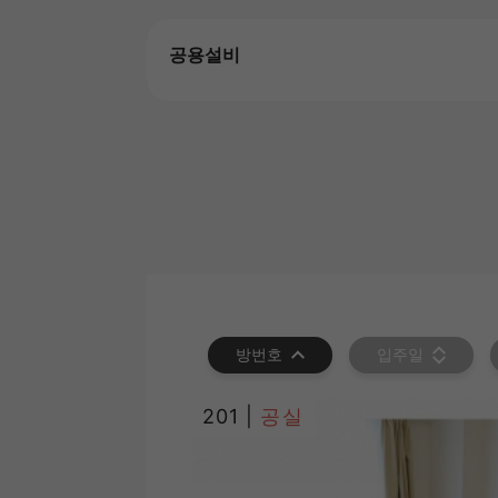
공용설비
방번호
입주일
201 |
공실