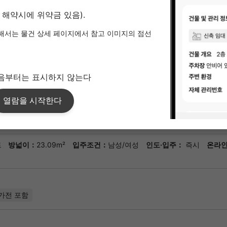
계약기간
2년 0개월
비고
리브 클럽 2,2
액) ‘앙프룰 페
탁물에서 습기
있는 욕실 건
때 TV 인터
에 도움이 됩
방 관리가 안
노 인근에서의
사를 통해라면
트
방넓이：
23.09m²
입주조건：
남성/여성
인도·입주：
즉시
온라인
가전 포함