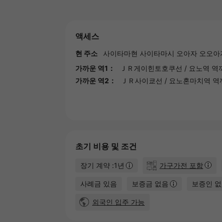
액세스
현 주소
사이타마현
사이타마시
오아자 오오아
가까운 역1：
ＪＲ게이힌토호쿠선
/
요노역
역까
가까운 역2：
ＪＲ사이쿄선
/
요노혼마치역
역까
초기 비용 및 조건
장기 계약 :1년
가구가전 포함
사례금 있음
보증금 없음
보증인 
외국인 입주 가능