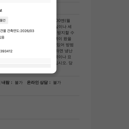
00엔(월액) SBI 소액단기보험 800엔(월
르 TAKEDA’의 가장 큰 장점. 욕실이나 세
를 신속하게 제거하여 곰팡이를 방지할 수
조기가 설치되어 있습니다. 방문객이 왔을
폰으로 방문자의 얼굴을 확인할 수 있어 방범
니다. 에어컨이 설치된 이 매물이라면 냉난
심입니다. 사이타마시 주오구 지역이나 요
 주거지 선택은 당사에 맡겨 주십시오. 당
, 고객
 내람：
불가
온라인 상담：
불가