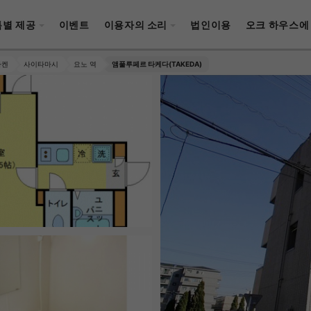
특별 제공
이벤트
이용자의 소리
법인이용
오크 하우스에
마켄
사이타마시
요노 역
앰풀루페르 타케다(TAKEDA)