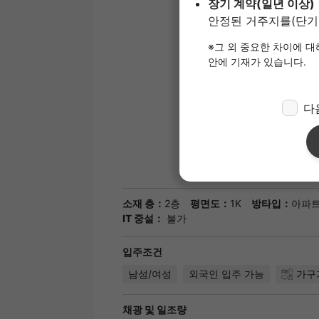
소재 층：
2층
평면도：
1K
방타입：
아파
IT 중설：
불가
입주조건
남성/여성
외국인 입주 가능
가구
채광 및 일조량