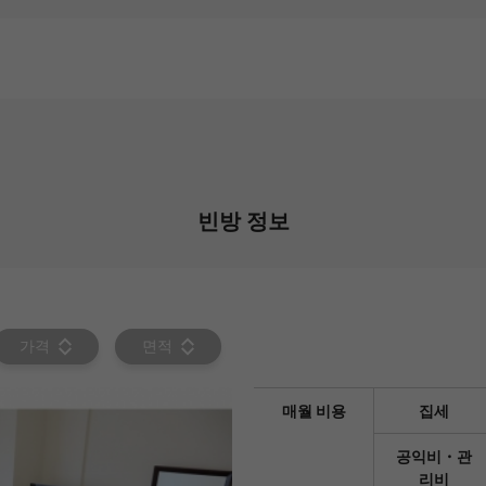
빈방 정보
가격
면적
매월 비용
집세
공익비・관
리비