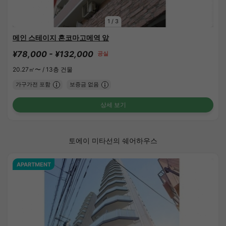
1
/
3
메인 스테이지 혼코마고메역 앞
¥78,000 - ¥132,000
공실
20.27㎡〜 /
13층 건물
가구가전 포함
보증금 없음
상세 보기
토에이 미타선의 쉐어하우스
APARTMENT