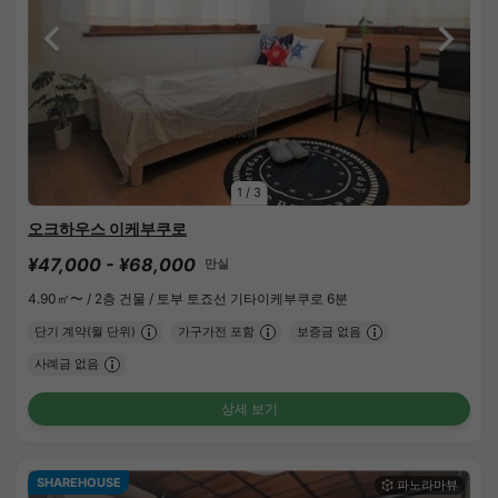
1
/
3
오크하우스 이케부쿠로
¥47,000 - ¥68,000
만실
4.90㎡〜 /
2층 건물 /
토부 토죠선 기타이케부쿠로 6분
단기 계약(월 단위)
가구가전 포함
보증금 없음
사례금 없음
상세 보기
SHAREHOUSE