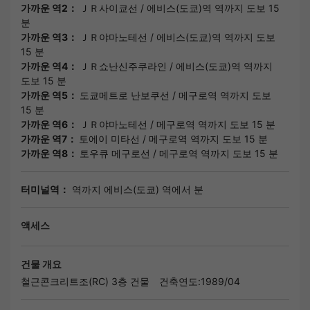
가까운 역2：
ＪＲ사이쿄선
/
에비스(도쿄)역
역까지 도보 15
분
가까운 역3：
ＪＲ야마노테선
/
에비스(도쿄)역
역까지 도보
15 분
가까운 역4：
ＪＲ쇼난신주쿠라인
/
에비스(도쿄)역
역까지
도보 15 분
가까운 역5：
도쿄메트로 난보쿠선
/
메구로역
역까지 도보
15 분
가까운 역6：
ＪＲ야마노테선
/
메구로역
역까지 도보 15 분
가까운 역7：
토에이 미타선
/
메구로역
역까지 도보 15 분
가까운 역8：
토우큐 메구로선
/
메구로역
역까지 도보 15 분
터미널역：
역까지 에비스(도쿄) 역에서 분
액세스
건물 개요
철근콘크리트조(RC) 3층 건물
건축연도:1989/04