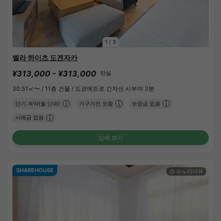
1
/
3
벨라 하이츠 도겐자카
¥313,000 - ¥313,000
만실
30.51㎡〜 /
11층 건물 /
도쿄메트로 긴자선 시부야 3분
단기 계약(월 단위)
가구가전 포함
보증금 없음
사례금 없음
상세 보기
SHAREHOUSE