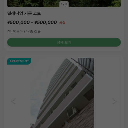
1
/
3
밀레니엄 가든 코트
¥500,000 - ¥500,000
공실
73.76㎡〜 /
17층 건물
상세 보기
APARTMENT