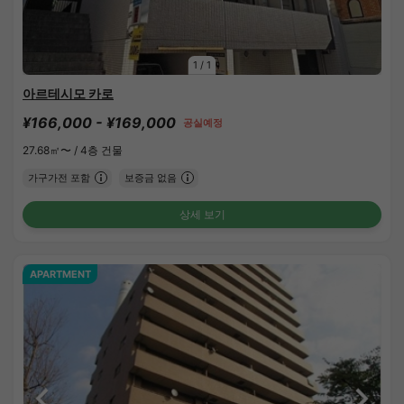
1
/
1
아르테시모 카로
¥166,000 - ¥169,000
공실예정
27.68㎡〜 /
4층 건물
가구가전 포함
보증금 없음
상세 보기
APARTMENT