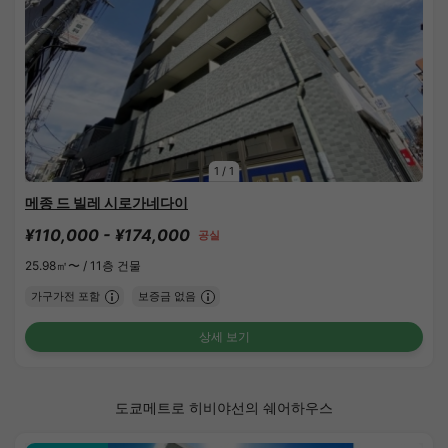
1
/
1
메종 드 빌레 시로가네다이
¥110,000 - ¥174,000
공실
25.98㎡〜 /
11층 건물
가구가전 포함
보증금 없음
상세 보기
도쿄메트로 히비야선의 쉐어하우스