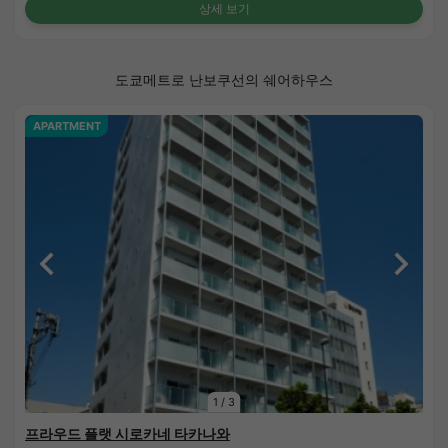
상세 보기
도쿄메트로 난보쿠선의 쉐어하우스
APARTMENT
1
/
3
프라우드 플랫 시로카네 타카나와