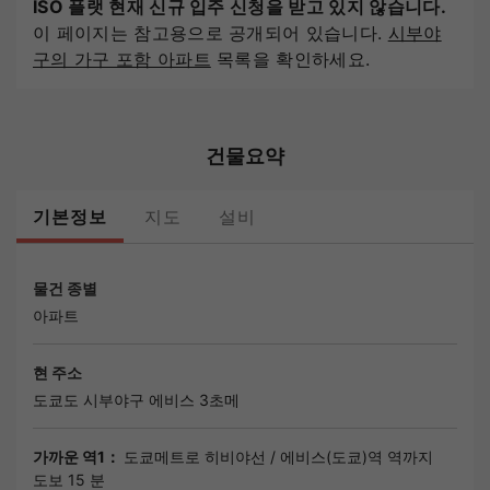
ISO 플랫 현재 신규 입주 신청을 받고 있지 않습니다.
이 페이지는 참고용으로 공개되어 있습니다.
시부야
구의 가구 포함 아파트
목록을 확인하세요.
건물요약
기본정보
지도
설비
물건 종별
아파트
현 주소
도쿄도
시부야구
에비스 3초메
가까운 역1：
도쿄메트로 히비야선
/
에비스(도쿄)역
역까지
도보 15 분