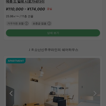
메종 드 빌레 시로가네다이
¥110,000 - ¥174,000
공실
25.98㎡〜 /
11층 건물
가구가전 포함
보증금 없음
상세 보기
ＪＲ쇼난신주쿠라인의 쉐어하우스
APARTMENT