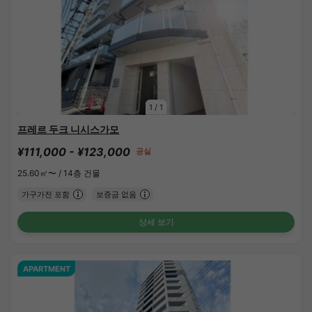
1
/
1
프레르 두크 니시스가모
¥111,000 - ¥123,000
공실
25.60㎡〜 /
14층 건물
가구가전 포함
보증금 없음
상세 보기
APARTMENT