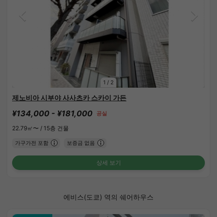
1
/
2
제노비아 시부야 사사츠카 스카이 가든
¥134,000 - ¥181,000
공실
22.79㎡〜 /
15층 건물
가구가전 포함
보증금 없음
상세 보기
에비스(도쿄) 역의 쉐어하우스