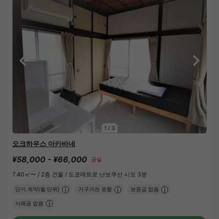
1
/
3
오크하우스 아카바네
¥58,000 - ¥66,000
공실
7.40㎡〜 /
2층 건물 /
도쿄메트로 난보쿠선 시모 3분
단기 계약(월 단위)
가구가전 포함
보증금 없음
사례금 없음