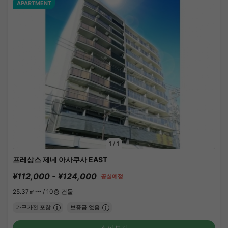
APARTMENT
1
/
1
프레상스 제네 아사쿠사 EAST
¥112,000 - ¥124,000
공실예정
25.37㎡〜 /
10층 건물
가구가전 포함
보증금 없음
상세 보기