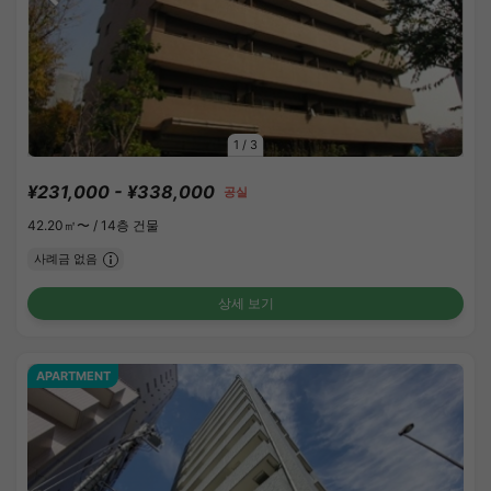
1
/
3
¥231,000 - ¥338,000
공실
42.20㎡〜 /
14층 건물
사례금 없음
상세 보기
APARTMENT