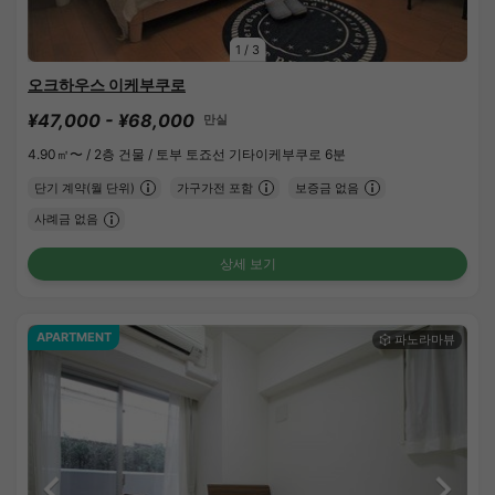
1
/
3
오크하우스 이케부쿠로
¥47,000 - ¥68,000
만실
4.90㎡〜 /
2층 건물 /
토부 토죠선 기타이케부쿠로 6분
단기 계약(월 단위)
가구가전 포함
보증금 없음
사례금 없음
상세 보기
APARTMENT