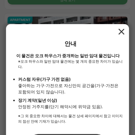
APARTMENT
1
/
3
¥117,000 - ¥122,000
공실
21.57㎡〜 /
10층 건물
사례금 없음