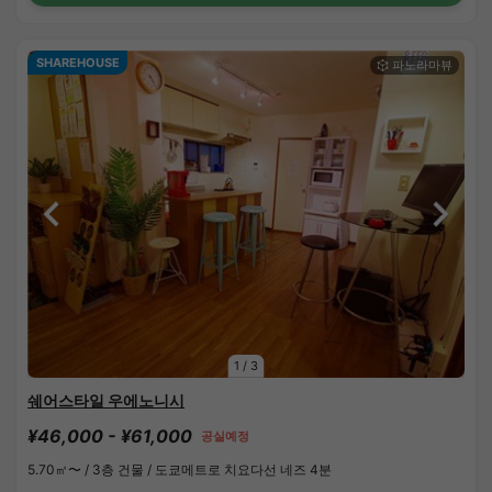
SHAREHOUSE
1
/
3
쉐어스타일 우에노니시
¥46,000 - ¥61,000
공실예정
5.70㎡〜 /
3층 건물 /
도쿄메트로 치요다선 네즈 4분