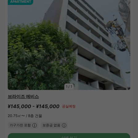
APARTMENT
1
/
1
브라이즈 에비스
¥145,000 - ¥145,000
공실예정
20.75㎡〜 /
8층 건물
가구가전 포함
보증금 없음
상세 보기