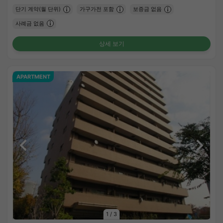
단기 계약(월 단위)
가구가전 포함
보증금 없음
사례금 없음
상세 보기
APARTMENT
1
/
3