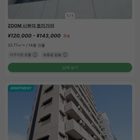
1
/
1
ZOOM 시부야 토미가야
¥120,000 - ¥143,000
공실
23.77㎡〜 /
14층 건물
가구가전 포함
보증금 없음
상세 보기
APARTMENT