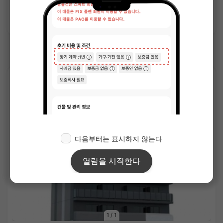
상세 보기
ＪＲ사이쿄선의 쉐어하우스
APARTMENT
1
/
1