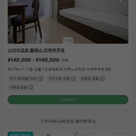
1
/
3
스카이코트 팔레스 이케부쿠로
¥140,000 - ¥140,000
만실
20.79㎡〜 /
1층 건물 /
도쿄메트로 마루노우치선 이케부쿠로 6분
단기 계약(월 단위)
가구가전 포함
보증금 없음
사례금 없음
상세 보기
ＪＲ야마노테선의 쉐어하우스
APARTMENT