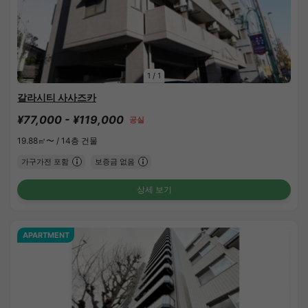
1
/
1
갈라시티 사사즈카
¥77,000 - ¥119,000
공실
19.88㎡〜 /
14층 건물
가구가전 포함
보증금 없음
상세 보기
APARTMENT