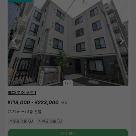
1
/
2
엘파로 메구로 Ⅰ
¥118,000 - ¥223,000
공실
21.24㎡〜 /
4층 건물
보증금 없음
사례금 없음
상세 보기