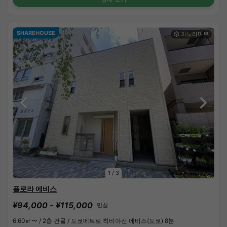
SHAREHOUSE
1
/
3
플로라 에비스
¥94,000 - ¥115,000
만실
6.60㎡〜 /
2층 건물 /
도쿄메트로 히비야선 에비스(도쿄) 8분