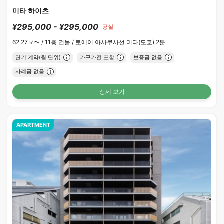
미타 하이츠
¥295,000 - ¥295,000
공실
62.27㎡〜 /
11층 건물 /
토에이 아사쿠사선 미타(도쿄) 2분
단기 계약(월 단위)
가구가전 포함
보증금 없음
사례금 없음
상세 보기
APARTMENT