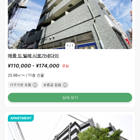
1
/
1
메종 드 빌레 시로가네다이
¥110,000 - ¥174,000
공실
25.98㎡〜 /
11층 건물
가구가전 포함
보증금 없음
상세 보기
APARTMENT