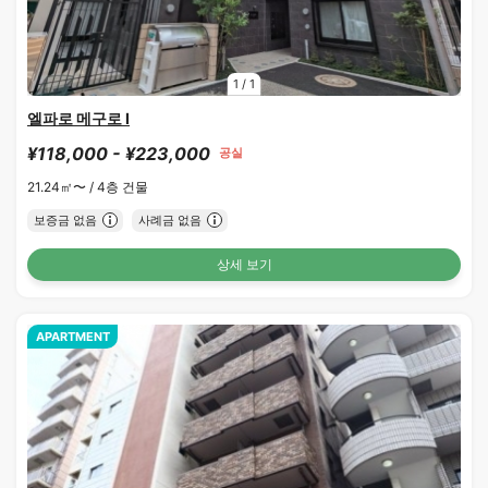
1
/
1
엘파로 메구로 Ⅰ
¥118,000 - ¥223,000
공실
21.24㎡〜 /
4층 건물
보증금 없음
사례금 없음
상세 보기
APARTMENT