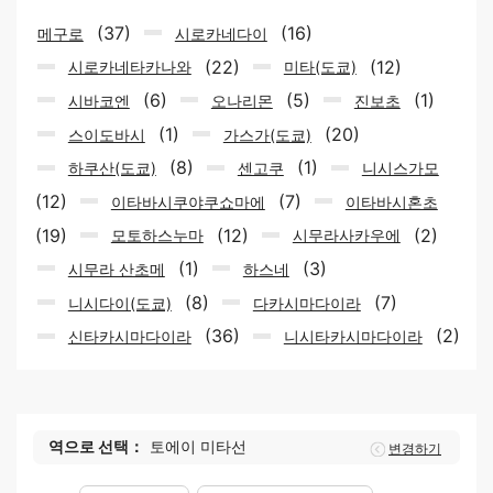
(37)
(16)
메구로
시로카네다이
(22)
(12)
시로카네타카나와
미타(도쿄)
(6)
(5)
(1)
시바코엔
오나리몬
진보초
(1)
(20)
스이도바시
가스가(도쿄)
(8)
(1)
하쿠산(도쿄)
센고쿠
니시스가모
(12)
(7)
이타바시쿠야쿠쇼마에
이타바시혼초
(19)
(12)
(2)
모토하스누마
시무라사카우에
(1)
(3)
시무라 산초메
하스네
(8)
(7)
니시다이(도쿄)
다카시마다이라
(36)
(2)
신타카시마다이라
니시타카시마다이라
역으로 선택：
토에이 미타선
변경하기