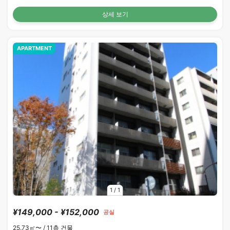
상세 보기
APARTMENT
1
/
1
¥149,000 - ¥152,000
공실
25.73㎡〜 /
11층 건물