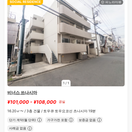
SOCIAL RESIDENCE
1
/
1
비너스 쓰나시마
¥101,000 - ¥108,000
공실
16.20㎡〜 /
3층 건물 /
토우큐 토우요코선 츠나시마 19분
단기 계약(월 단위)
가구가전 포함
보증금 없음
사례금 없음