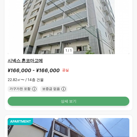
1
/
1
시넥스 혼코마고메
¥166,000 - ¥166,000
공실
22.82㎡〜 /
14층 건물
가구가전 포함
보증금 없음
상세 보기
APARTMENT