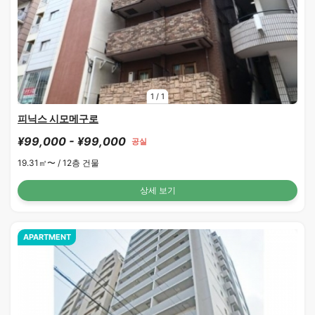
1
/
1
피닉스 시모메구로
¥99,000 - ¥99,000
공실
19.31㎡〜 /
12층 건물
상세 보기
APARTMENT