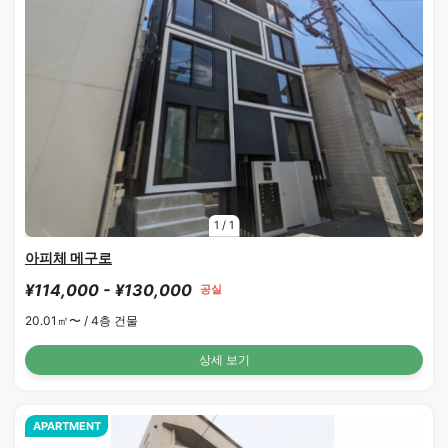
1
/
1
아피체 메구로
¥114,000 - ¥130,000
공실
20.01㎡〜 /
4층 건물
상세 보기
APARTMENT