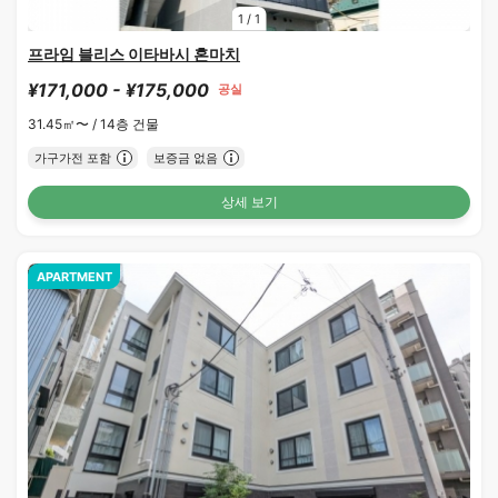
1
/
1
프라임 블리스 이타바시 혼마치
¥171,000 - ¥175,000
공실
31.45㎡〜 /
14층 건물
가구가전 포함
보증금 없음
상세 보기
APARTMENT