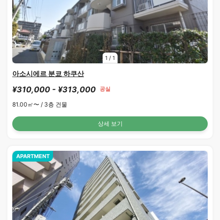
1
/
1
아소시에르 분쿄 하쿠산
¥310,000 - ¥313,000
공실
81.00㎡〜 /
3층 건물
상세 보기
APARTMENT