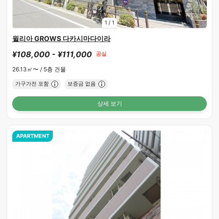
1
/
1
윌리아 GROWS 다카시마다이라
¥108,000 - ¥111,000
공실
26.13㎡〜 /
5층 건물
가구가전 포함
보증금 없음
상세 보기
APARTMENT