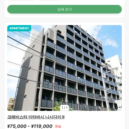
상세 보기
APARTMENT
1
/
1
크레비스타 이타바시 니시다이 II
¥75,000 - ¥119,000
공실