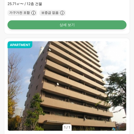
25.71㎡〜 /
12층 건물
가구가전 포함
보증금 없음
상세 보기
APARTMENT
1
/
1