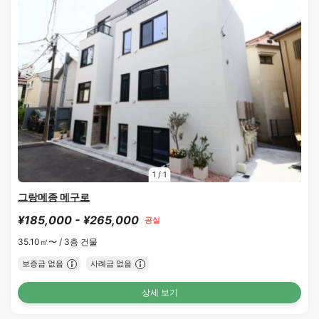
1
/
1
그랑메종 메구로
¥185,000 - ¥265,000
공실
35.10㎡〜 /
3층 건물
보증금 없음
사례금 없음
상세 보기