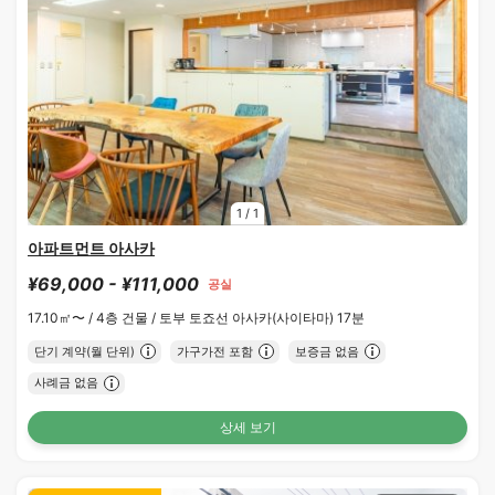
1
/
1
아파트먼트 아사카
¥69,000 - ¥111,000
공실
17.10㎡〜 /
4층 건물 /
토부 토죠선 아사카(사이타마) 17분
단기 계약(월 단위)
가구가전 포함
보증금 없음
사례금 없음
상세 보기