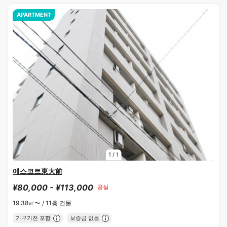
APARTMENT
1
/
1
에스코트東大前
¥80,000 - ¥113,000
공실
19.38㎡〜 /
11층 건물
가구가전 포함
보증금 없음