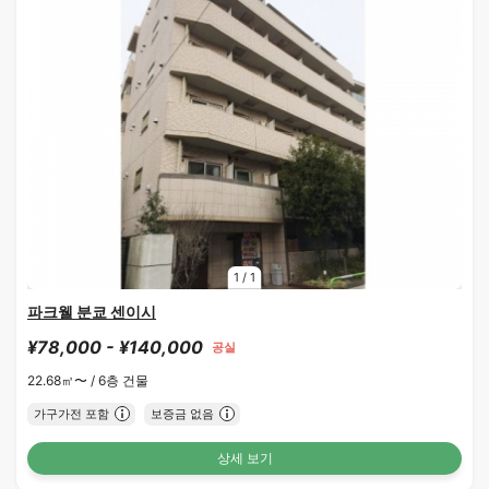
1
/
1
파크웰 분쿄 센이시
¥78,000 - ¥140,000
공실
22.68㎡〜 /
6층 건물
가구가전 포함
보증금 없음
상세 보기