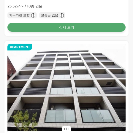
25.52㎡〜 /
10층 건물
가구가전 포함
보증금 없음
상세 보기
APARTMENT
1
/
1