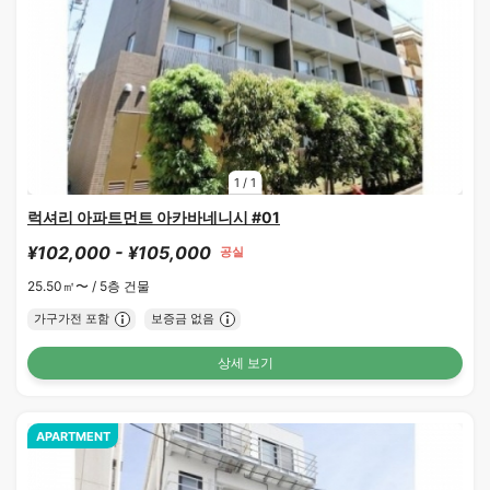
1
/
1
럭셔리 아파트먼트 아카바네니시 #01
¥102,000 - ¥105,000
공실
25.50㎡〜 /
5층 건물
가구가전 포함
보증금 없음
상세 보기
APARTMENT