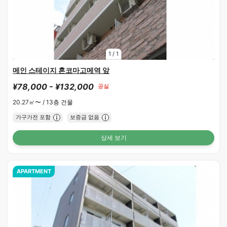
1
/
1
메인 스테이지 혼코마고메역 앞
¥78,000 - ¥132,000
공실
20.27㎡〜 /
13층 건물
가구가전 포함
보증금 없음
상세 보기
APARTMENT