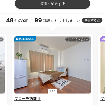
追加・変更する
48
99
件の物件、
部屋がヒットしました
共有する
SHAREHOUSE
A
1
/
1
フローラ西新井
プ