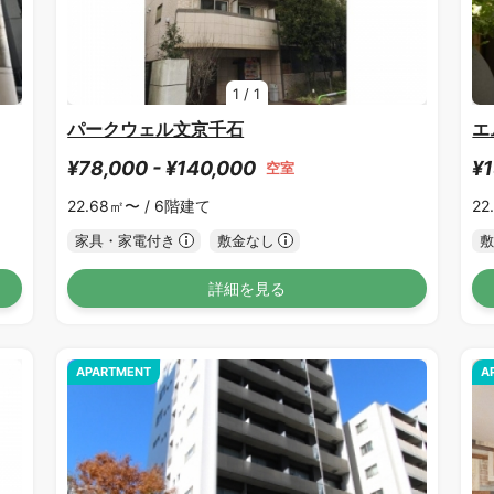
1
/
1
パークウェル文京千石
エ
¥78,000 - ¥140,000
¥1
空室
22.68㎡〜 /
6階建て
22
家具・家電付き
敷金なし
敷
詳細を見る
APARTMENT
A