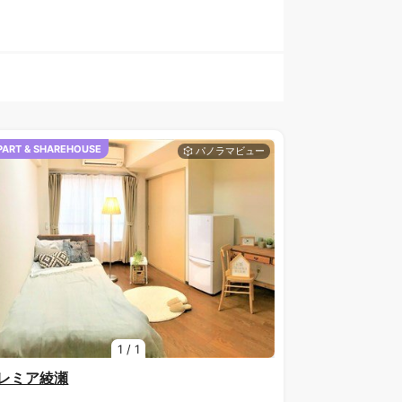
PART & SHAREHOUSE
1
/
1
レミア綾瀬