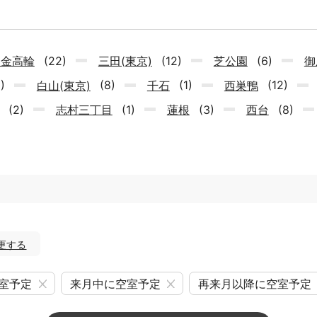
白金高輪
(22)
三田(東京)
(12)
芝公園
(6)
御
0)
白山(東京)
(8)
千石
(1)
西巣鴨
(12)
(2)
志村三丁目
(1)
蓮根
(3)
西台
(8)
更する
室予定
来月中に空室予定
再来月以降に空室予定