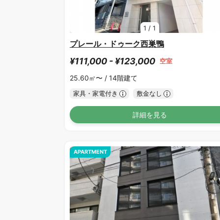
1
/
1
プレール・ドゥーク西巣鴨
¥111,000 - ¥123,000
空室
25.60㎡〜 /
14階建て
家具・家電付き
敷金なし
詳細を見る
APARTMENT