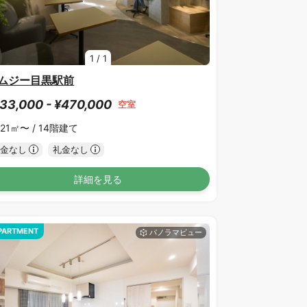
1
/
1
ムジー目黒駅前
33,000 - ¥470,000
空室
.21㎡〜 /
14階建て
金なし
礼金なし
詳細を見る
PARTMENT