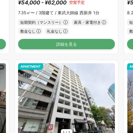
¥54,000 - ¥62,000
¥5
空室予定
7.35㎡〜 /
3階建て /
東武大師線 西新井 1分
8.
短期契約（マンスリー）
家具・家電付き
短
敷金なし
礼金なし
敷
詳細を見る
APARTMENT
A
1
/
1