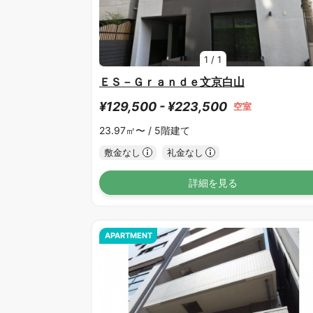
1
/
1
ＥＳ－Ｇｒａｎｄｅ文京白山
¥129,500 - ¥223,500
空室
23.97㎡〜 /
5階建て
敷金なし
礼金なし
詳細を見る
APARTMENT