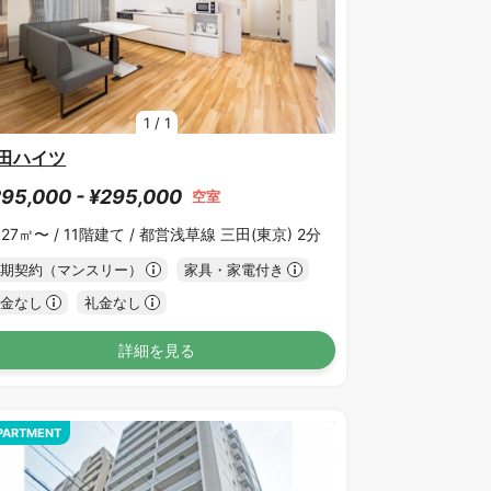
1
/
1
田ハイツ
95,000 - ¥295,000
空室
.27㎡〜 /
11階建て /
都営浅草線 三田(東京) 2分
期契約（マンスリー）
家具・家電付き
金なし
礼金なし
詳細を見る
PARTMENT