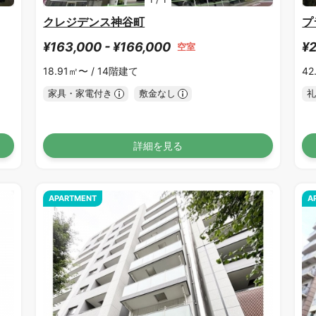
クレジデンス神谷町
プ
¥163,000 - ¥166,000
¥2
空室
18.91㎡〜 /
14階建て
42
家具・家電付き
敷金なし
礼
詳細を見る
APARTMENT
A