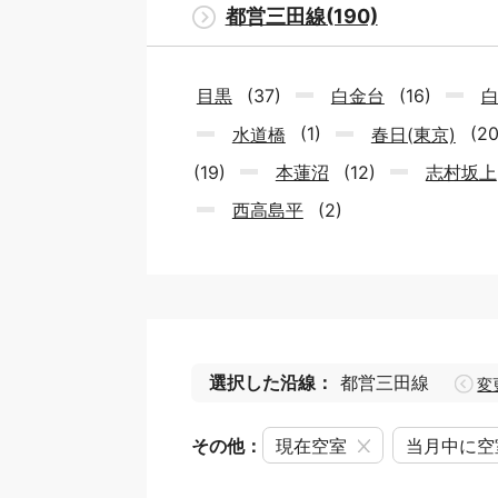
都営三田線(190)
目黒
(37)
白金台
(16)
水道橋
(1)
春日(東京)
(2
(19)
本蓮沼
(12)
志村坂上
西高島平
(2)
選択した沿線：
都営三田線
変
その他：
現在空室
当月中に空