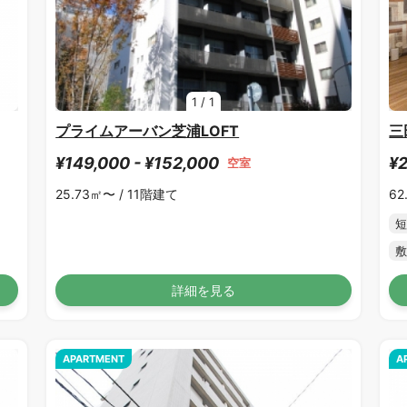
1
/
1
プライムアーバン芝浦LOFT
三
¥149,000 - ¥152,000
¥2
空室
25.73㎡〜 /
11階建て
62
短
敷
詳細を見る
APARTMENT
A