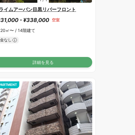
ライムアーバン目黒リバーフロント
31,000 - ¥338,000
空室
.20㎡〜 /
14階建て
金なし
詳細を見る
PARTMENT