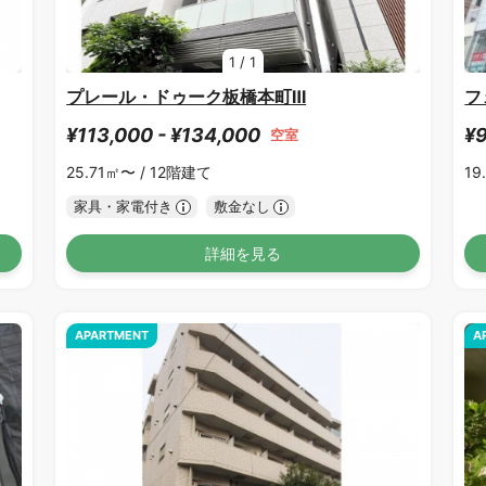
1
/
1
プレール・ドゥーク板橋本町Ⅲ
フ
¥113,000 - ¥134,000
¥9
空室
25.71㎡〜 /
12階建て
19
家具・家電付き
敷金なし
詳細を見る
APARTMENT
A