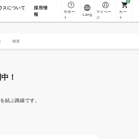
ウスについて
採用情
サポー
マイペー
カー
報
Lang
ト
ジ
ト
性
概要
開中！
を結ぶ路線です。