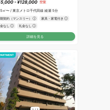
5,000 - ¥128,000
空室
25㎡〜 /
東京メトロ千代田線 綾瀬 5分
期契約（マンスリー）
家具・家電付き
金なし
礼金なし
詳細を見る
PARTMENT
1
/
1