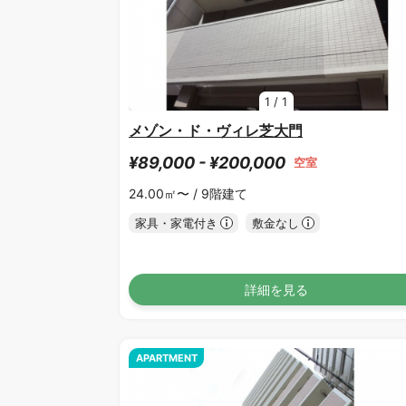
1
/
1
メゾン・ド・ヴィレ芝大門
¥89,000 - ¥200,000
空室
24.00㎡〜 /
9階建て
家具・家電付き
敷金なし
詳細を見る
APARTMENT