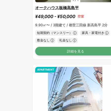
オークハウス板橋高島平
¥49,000 - ¥50,000
空室
9.90㎡〜 /
3階建て /
都営三田線 新高島平 2分
短期契約（マンスリー）
家具・家電付き
敷金なし
礼金なし
詳細を見る
APARTMENT