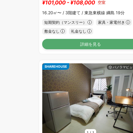
¥101,000 - ¥108,000
空室
16.20㎡〜 /
3階建て /
東急東横線 綱島 19分
短期契約（マンスリー）
家具・家電付き
敷金なし
礼金なし
詳細を見る
SHAREHOUSE
1
/
1