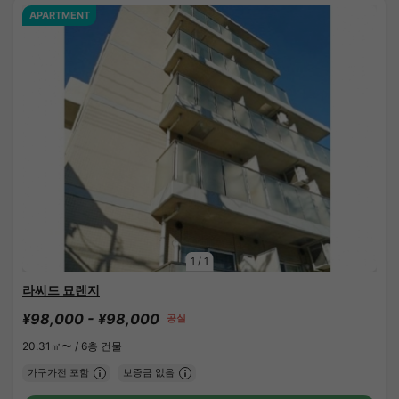
APARTMENT
1
/
1
라씨드 묘렌지
¥98,000 - ¥98,000
공실
20.31㎡〜 /
6층 건물
가구가전 포함
보증금 없음