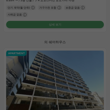
8.89㎡〜 /
3층 건물 /
ＪＲ요코스카선 호도가야 10분
단기 계약(월 단위)
가구가전 포함
보증금 없음
사례금 없음
상세 보기
의 쉐어하우스
APARTMENT