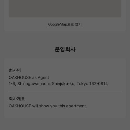
GoogleMap으로 열기
운영회사
회사명
OAKHOUSE as Agent
1-6, Shinogawamachi, Shinjuku-ku, Tokyo 162-0814
회사개요
OAKHOUSE will show you this apartment.