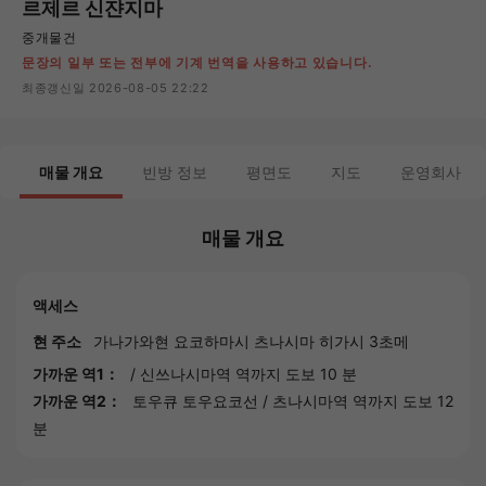
르제르 신쟌지마
중개물건
문장의 일부 또는 전부에 기계 번역을 사용하고 있습니다.
최종갱신일 2026-08-05 22:22
매물 개요
빈방 정보
평면도
지도
운영회사
매물 개요
액세스
현 주소
가나가와현
요코하마시
츠나시마 히가시 3초메
가까운 역1：
/
신쓰나시마역
역까지 도보 10 분
가까운 역2：
토우큐 토우요코선
/
츠나시마역
역까지 도보 12
분