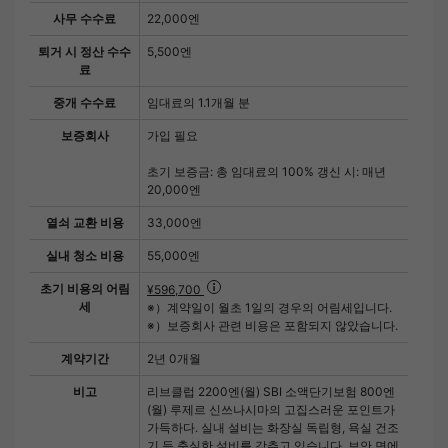
사무 수수료
22,000엔
퇴거 시 정산 수수
5,500엔
료
중개 수수료
임대료의 1.1개월 분
보증회사
가입 필요
초기 보증금: 총 임대료의 100% 갱신 시: 매년
20,000엔
열쇠 교환 비용
33,000엔
실내 청소 비용
55,000엔
초기 비용의 어림
¥596,700
세
※）계약일이 월초 1일의 경우의 어림세입니다.
※）보증회사 관련 비용은 포함되지 않았습니다.
계약기간
2년 0개월
비고
리브클럽 2200엔(월) SBI 소액단기보험 800엔
(월) 루제르 신쓰나시마의 고집스러운 포인트가
가득하다. 실내 설비는 화장실 독립형, 욕실 건조
기 등 충실한 설비를 갖추고 있습니다. 보안 면에