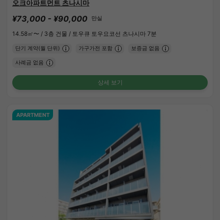
오크아파트먼트 츠나시마
¥73,000 - ¥90,000
만실
14.58㎡〜 /
3층 건물 /
토우큐 토우요코선 츠나시마 7분
단기 계약(월 단위)
가구가전 포함
보증금 없음
사례금 없음
상세 보기
APARTMENT