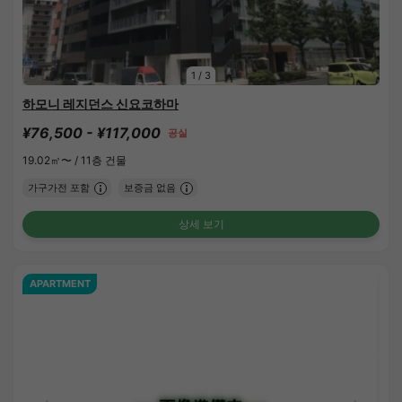
1
/
3
하모니 레지던스 신요코하마
¥76,500 - ¥117,000
공실
19.02㎡〜 /
11층 건물
가구가전 포함
보증금 없음
상세 보기
APARTMENT