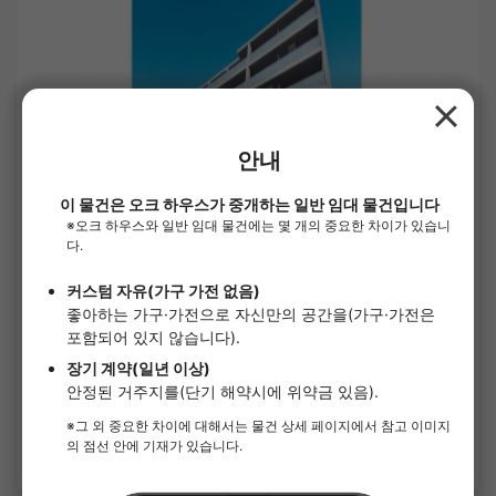
1
/
1
크레비스타 요코하마 츠나시마
¥106,000 - ¥106,000
공실예정
21.17㎡〜 /
6층 건물
가구가전 포함
보증금 없음
상세 보기