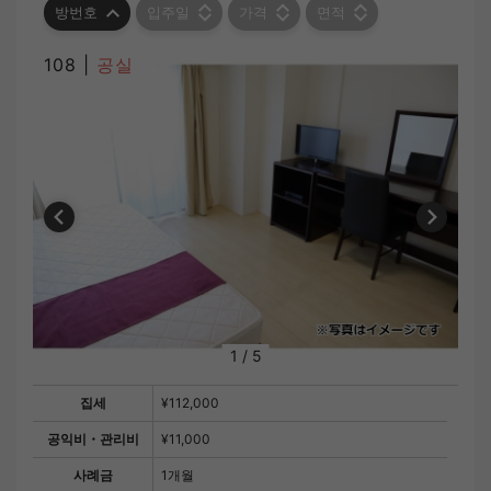
방번호
입주일
가격
면적
108 |
공실
1
/
5
집세
¥112,000
공익비・관리비
¥11,000
사례금
1개월