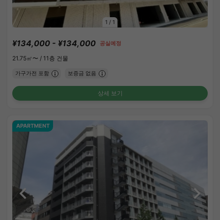
1
/
1
¥134,000 - ¥134,000
공실예정
21.75㎡〜 /
11층 건물
가구가전 포함
보증금 없음
상세 보기
APARTMENT