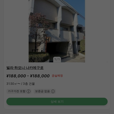
1
/
1
빌라 하모니 나카메구로
¥188,000 - ¥188,000
공실예정
31.50㎡〜 /
3층 건물
가구가전 포함
보증금 없음
상세 보기