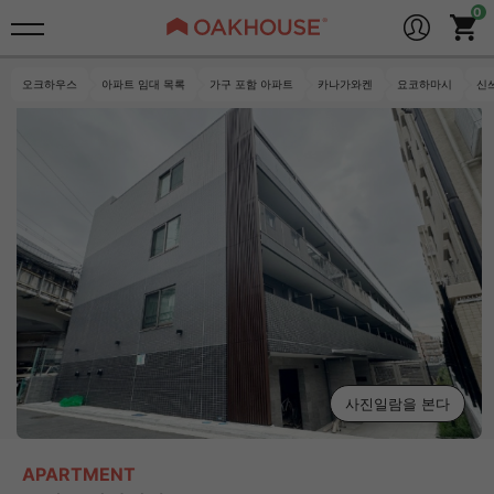
오크하우스
아파트 임대 목록
가구 포함 아파트
카나가와켄
요코하마시
신
사진일람을 본다
APARTMENT