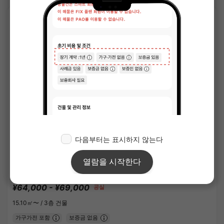
APARTMENT
1
/
1
리베르스테이지 츠나시마 리오
¥64,000 - ¥69,000
공실
15.10㎡〜 /
3층 건물
가구가전 포함
보증금 없음