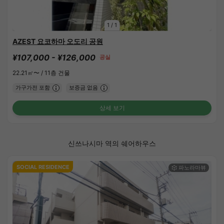
1
/
1
AZEST 요코하마 오도리 공원
¥107,000 - ¥126,000
공실
22.21㎡〜 /
11층 건물
가구가전 포함
보증금 없음
상세 보기
신쓰나시마 역의 쉐어하우스
SOCIAL RESIDENCE