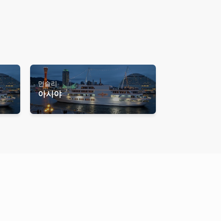
먼슬리
아시야