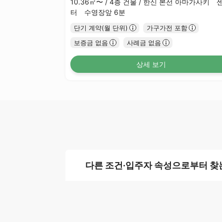
10.36㎡〜 /
4층 건물 /
한신 본선 아마가사키 
터 수영장앞 6분
단기 계약(월 단위)
가구가전 포함
보증금 없음
사례금 없음
상세 보기
다른 조건·입주자 속성으로부터 찾