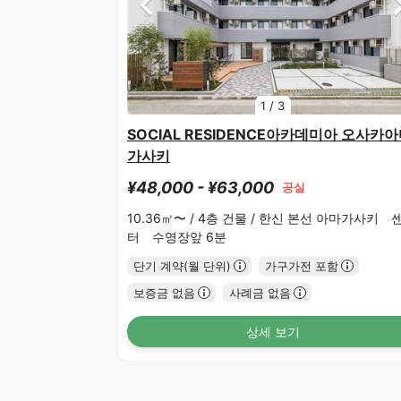
1
/
3
SOCIAL RESIDENCE아카데미아 오사카
가사키
¥48,000 - ¥63,000
공실
10.36㎡〜 /
4층 건물 /
한신 본선 아마가사키 
터 수영장앞 6분
단기 계약(월 단위)
가구가전 포함
보증금 없음
사례금 없음
상세 보기