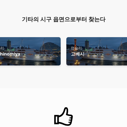
기타의 시구 읍면으로부터 찾는다
슬리
먼슬리
shinomiya
고베시