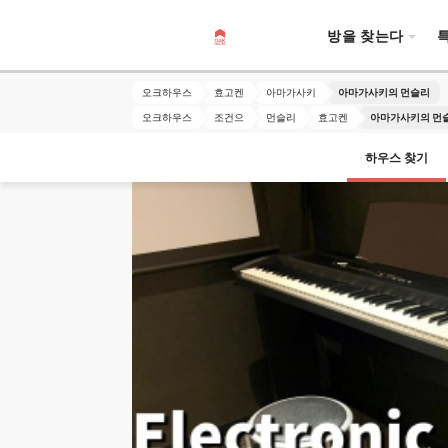
방을 찾는다
오크하우스
효고켄
아마가사키
아마가사키의 먼슬리
오크하우스
조건으
먼슬리
효고켄
아마가사키의 먼
하우스 찾기