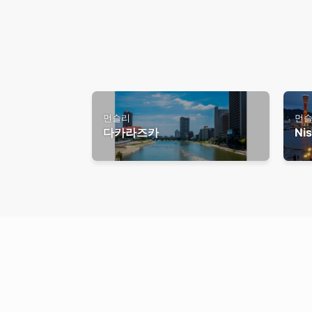
먼슬리
먼
다카라즈카
Ni