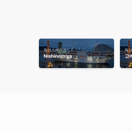
워크스페이스
워
Nishinomiya
고