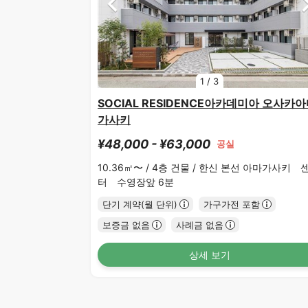
1
/
3
SOCIAL RESIDENCE아카데미아 오사카
가사키
¥48,000 - ¥63,000
공실
10.36㎡〜 /
4층 건물 /
한신 본선 아마가사키 
터 수영장앞 6분
단기 계약(월 단위)
가구가전 포함
보증금 없음
사례금 없음
상세 보기