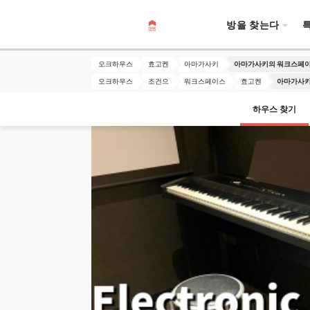
방을 찾는다
오크하우스
효고켄
아마가사키
아마가사키의 워크스페
오크하우스
조건으
워크스페이스
효고켄
아마가사키
하우스 찾기