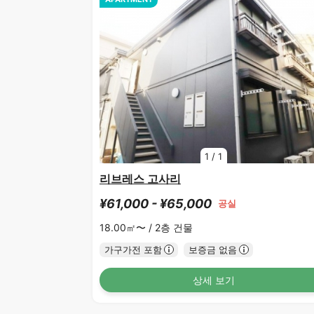
1
/
1
리브레스 고사리
¥61,000 - ¥65,000
공실
18.00㎡〜 /
2층 건물
가구가전 포함
보증금 없음
상세 보기