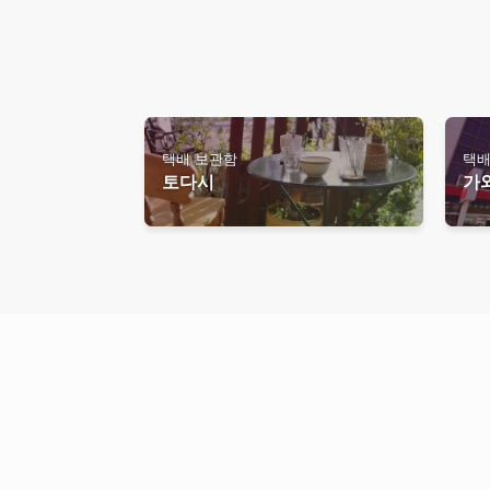
택배 보관함
택배
토다시
가