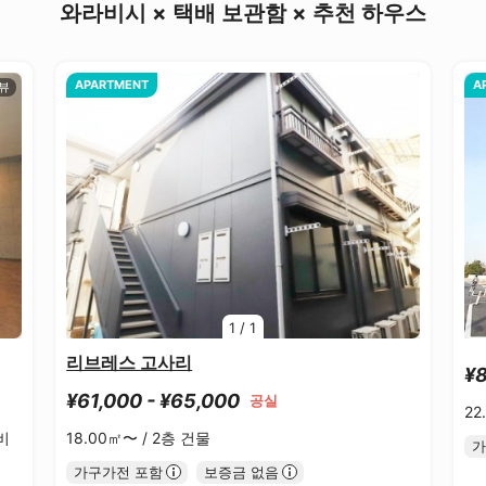
와라비시 × 택배 보관함 × 추천 하우스
APARTMENT
A
1
/
1
리브레스 고사리
¥8
¥61,000 - ¥65,000
공실
22
비
18.00㎡〜 /
2층 건물
가
가구가전 포함
보증금 없음