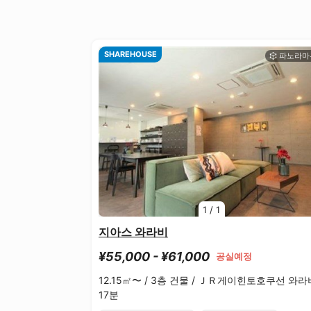
SHAREHOUSE
1
/
1
지아스 와라비
¥55,000 - ¥61,000
공실예정
12.15㎡〜 /
3층 건물 /
ＪＲ게이힌토호쿠선 와라
17분