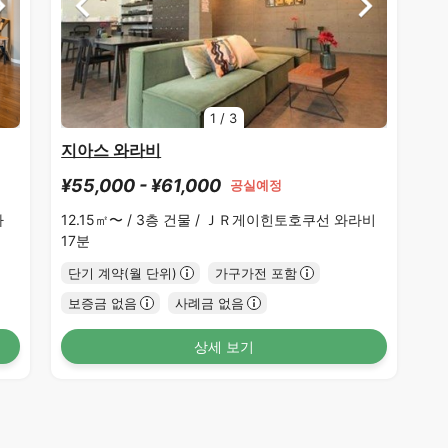
1
/
3
지아스 와라비
¥55,000 - ¥61,000
공실예정
타
12.15㎡〜 /
3층 건물 /
ＪＲ게이힌토호쿠선 와라비
17분
단기 계약(월 단위)
가구가전 포함
보증금 없음
사례금 없음
상세 보기