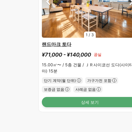
1
/
3
랜드마크 토다
¥71,000 - ¥140,000
공실
15.00㎡〜 /
5층 건물 /
ＪＲ사이쿄선 도다(사이
마) 15분
단기 계약(월 단위)
가구가전 포함
보증금 없음
사례금 없음
상세 보기