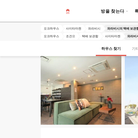
방을 찾는다
오크하우스
사이타마켄
와라비시
와라비시의 택배 보관
오크하우스
조건으
택배 보관함
사이타마켄
와라비시
하우스 찾기
기