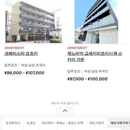
APARTMENT
APARTMENT
크레비스타 요츠키
제노비아 교세이리츠이시 Ⅲ 스
카이 가든
입주조건： 여성 남성 외국인
입주조건： 여성 남성 외국인
¥96,000 - ¥107,000
¥97,000 - ¥100,000
오크하우스
도쿄도
아사쿠사・우에노・토요스 지역
에도가와구
에도가와구의 