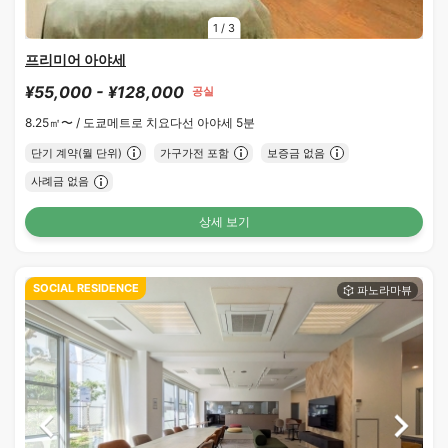
1
/
3
프리미어 아야세
¥55,000 - ¥128,000
공실
8.25㎡〜 /
도쿄메트로 치요다선 아야세 5분
단기 계약(월 단위)
가구가전 포함
보증금 없음
사례금 없음
상세 보기
SOCIAL RESIDENCE