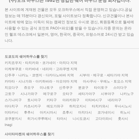
(주)오크 하우스는 1992년 창업한 쉐어 하우스 운영 회사입니다.
본 사이트에 게재된 건물은 모두 오크하우스에서 직접 운영하고 있습니다.공실
정보는 매 15분마다 갱신되어, 포털 사이트보다 정확합니다. 신규건물이나 본사
이트에 밖에 없는 이득이 되는 캠페인 정보도 수시로 갱신, 회원등록으로 월세에
사용할 수 있는 공식 포인트 PAO(=파오)를 받을 수 있습니다.각종 문의는 온라
인 헬프 데스크에서 일본어, 영어, 한국어, 중국어, 프랑스어로 24시간 받고 있습
니다.
도쿄도의 쉐어하우스를 찾기
키치죠우지・타치카와・코가네이・마치다 지역
이케부쿠로・아카바네・네리마・고라쿠엔 지역
신주쿠・나카노・코엔지・다카다노바바 지역
시부야・메구로・세타가야 지역
카마타・시나가와・아키하바라・아오야마 지역
아사쿠사・우에노・토요스 지역
치요다구
쥬오구
미나토구
신주쿠구
분쿄구
타이토구
스미다구
고토구
시나가와구
메구로구
오타구
세타가야구
시부야구
나카노구
스기나미구
토시마구
키타구
아라카와구
이타바시구
네리마구
아다치구
카츠시카구
에도가와구
하치오지시
타치카와시
무사시노시
미타카시
후추시
아키시마시
쵸후시
마치다시
코가네이시
히노시
코쿠분지시
히가시쿠루메시
타마시
니시도쿄시
고다이라시
훗사시
Inagi
사이타마켄의 쉐어하우스를 찾기