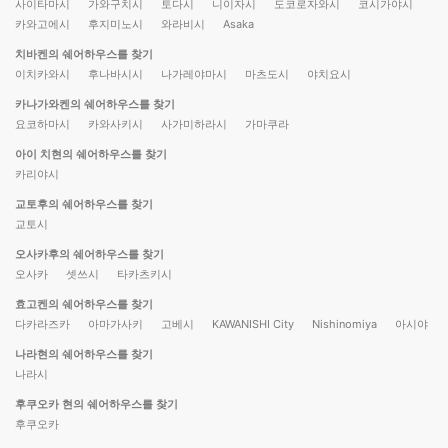
사이타마시
가와구치시
토다시
니이자시
도코로자와시
코시가야시
카와고에시
후지미노시
와라비시
Asaka
치바켄의 쉐어하우스를 찾기
이치카와시
후나바시시
나가레야마시
마츠도시
야치요시
카나가와켄의 쉐어하우스를 찾기
요코하마시
카와사키시
사가미하라시
가마쿠라
아이 치현의 쉐어하우스를 찾기
카리야시
교토후의 쉐어하우스를 찾기
교토시
오사카후의 쉐어하우스를 찾기
오사카
셋쓰시
타카츠키시
효고켄의 쉐어하우스를 찾기
다카라즈카
아마가사키
고베시
KAWANISHI City
Nishinomiya
아시야
나라현의 쉐어하우스를 찾기
나라시
후쿠오카 현의 쉐어하우스를 찾기
후쿠오카