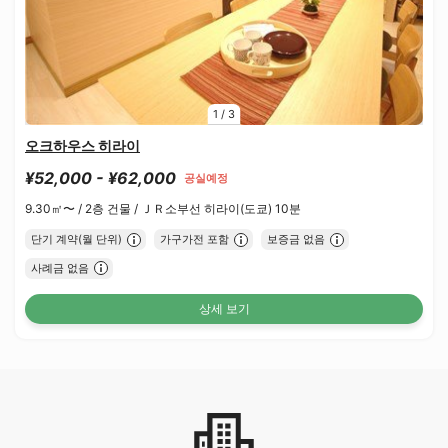
1
/
3
오크하우스 히라이
¥52,000 - ¥62,000
공실예정
9.30㎡〜 /
2층 건물 /
ＪＲ소부선 히라이(도쿄) 10분
단기 계약(월 단위)
가구가전 포함
보증금 없음
사례금 없음
상세 보기