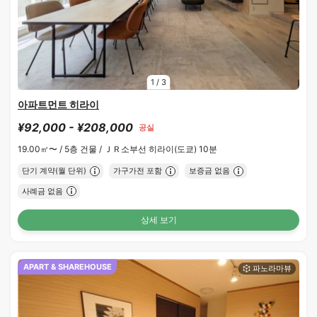
1
/
3
아파트먼트 히라이
¥92,000 - ¥208,000
공실
19.00㎡〜 /
5층 건물 /
ＪＲ소부선 히라이(도쿄) 10분
단기 계약(월 단위)
가구가전 포함
보증금 없음
사례금 없음
상세 보기
APART & SHAREHOUSE