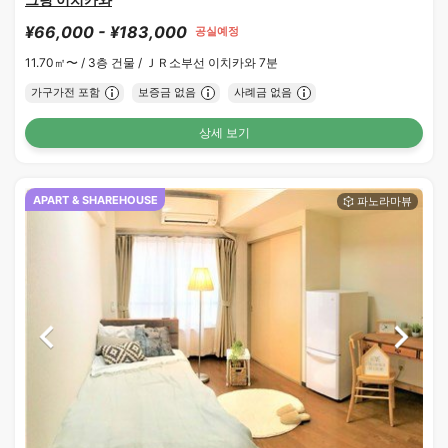
¥66,000 - ¥183,000
공실예정
11.70㎡〜 /
3층 건물 /
ＪＲ소부선 이치카와 7분
가구가전 포함
보증금 없음
사례금 없음
상세 보기
APART & SHAREHOUSE