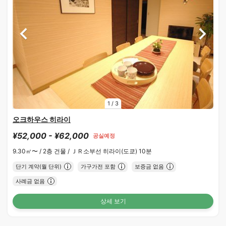
1
/
3
오크하우스 히라이
¥52,000 - ¥62,000
공실예정
9.30㎡〜 /
2층 건물 /
ＪＲ소부선 히라이(도쿄) 10분
단기 계약(월 단위)
가구가전 포함
보증금 없음
사례금 없음
상세 보기