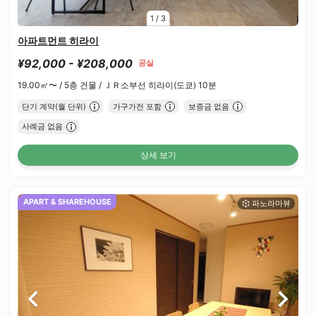
1
/
3
아파트먼트 히라이
¥92,000 - ¥208,000
공실
19.00㎡〜 /
5층 건물 /
ＪＲ소부선 히라이(도쿄) 10분
단기 계약(월 단위)
가구가전 포함
보증금 없음
사례금 없음
상세 보기
APART & SHAREHOUSE