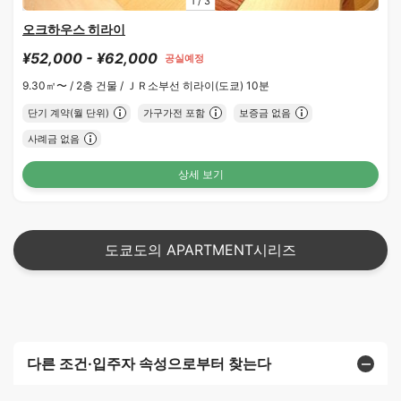
1
/
3
오크하우스 히라이
¥52,000 - ¥62,000
공실예정
9.30㎡〜 /
2층 건물 /
ＪＲ소부선 히라이(도쿄) 10분
단기 계약(월 단위)
가구가전 포함
보증금 없음
사례금 없음
상세 보기
도쿄도의 APARTMENT시리즈
다른 조건·입주자 속성으로부터 찾는다