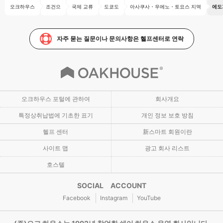
오크하우스
조건으
국제 교류
도쿄도
아사쿠사・우에노・토요스 지역
에도
자주 묻는 질문이나 문의사항은 헬프센터로 연락
오크하우스 포털에 관하여
회사개요
특정상취납법에 기초한 표기
개인 정보 보호 방침
헬프 센터
新스마트 회원이란
사이트 맵
광고 회사 리스트
호스텔
SOCIAL ACCOUNT
Facebook
Instagram
YouTube