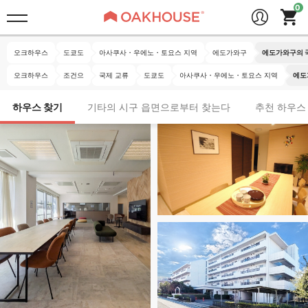
오크하우스
도쿄도
아사쿠사・우에노・토요스 지역
에도가와구
에도가와구의 
오크하우스
조건으
국제 교류
도쿄도
아사쿠사・우에노・토요스 지역
에도
하우스 찾기
기타의 시구 읍면으로부터 찾는다
추천 하우스