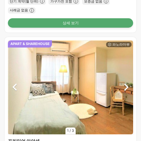
단기 계약(월 단위)
가구가전 포함
보증금 없음
사례금 없음
상세 보기
APART & SHAREHOUSE
1
/
3
프리미어 아야세