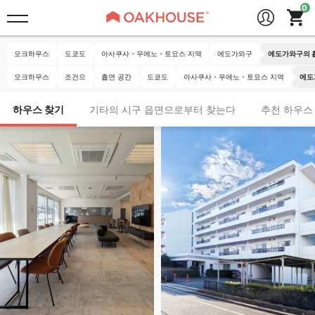
오크하우스
도쿄도
아사쿠사・우에노・토요스 지역
에도가와구
에도가와구의 
오크하우스
조건으
흡연 공간
도쿄도
아사쿠사・우에노・토요스 지역
에도
하우스 찾기
기타의 시구 읍면으로부터 찾는다
추천 하우스