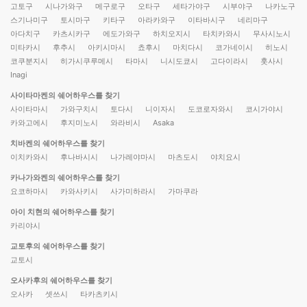
고토구
시나가와구
메구로구
오타구
세타가야구
시부야구
나카노구
스기나미구
토시마구
키타구
아라카와구
이타바시구
네리마구
아다치구
카츠시카구
에도가와구
하치오지시
타치카와시
무사시노시
미타카시
후추시
아키시마시
쵸후시
마치다시
코가네이시
히노시
코쿠분지시
히가시쿠루메시
타마시
니시도쿄시
고다이라시
훗사시
Inagi
사이타마켄의 쉐어하우스를 찾기
사이타마시
가와구치시
토다시
니이자시
도코로자와시
코시가야시
카와고에시
후지미노시
와라비시
Asaka
치바켄의 쉐어하우스를 찾기
이치카와시
후나바시시
나가레야마시
마츠도시
야치요시
카나가와켄의 쉐어하우스를 찾기
요코하마시
카와사키시
사가미하라시
가마쿠라
아이 치현의 쉐어하우스를 찾기
카리야시
교토후의 쉐어하우스를 찾기
교토시
오사카후의 쉐어하우스를 찾기
오사카
셋쓰시
타카츠키시