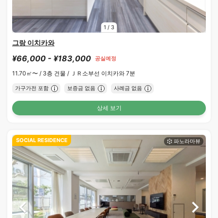
1
/
3
그랑 이치카와
¥66,000 - ¥183,000
공실예정
11.70㎡〜 /
3층 건물 /
ＪＲ소부선 이치카와 7분
가구가전 포함
보증금 없음
사례금 없음
상세 보기
SOCIAL RESIDENCE