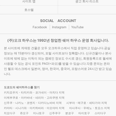
사이트 맵
광고 회사 리스트
호스텔
SOCIAL ACCOUNT
Facebook
Instagram
YouTube
(주)오크 하우스는 1992년 창업한 쉐어 하우스 운영 회사입니다.
본 사이트에 게재된 건물은 모두 오크하우스에서 직접 운영하고 있습니다.공실
정보는 매 15분마다 갱신되어, 포털 사이트보다 정확합니다. 신규건물이나 본사
이트에 밖에 없는 이득이 되는 캠페인 정보도 수시로 갱신, 회원등록으로 월세에
사용할 수 있는 공식 포인트 PAO(=파오)를 받을 수 있습니다.각종 문의는 온라
인 헬프 데스크에서 일본어, 영어, 한국어, 중국어, 프랑스어로 24시간 받고 있습
니다.
도쿄도의 쉐어하우스를 찾기
키치죠우지・타치카와・코가네이・마치다 지역
이케부쿠로・아카바네・네리마・고라쿠엔 지역
신주쿠・나카노・코엔지・다카다노바바 지역
시부야・메구로・세타가야 지역
카마타・시나가와・아키하바라・아오야마 지역
아사쿠사・우에노・토요스 지역
치요다구
쥬오구
미나토구
신주쿠구
분쿄구
타이토구
스미다구