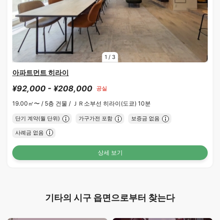
1
/
3
아파트먼트 히라이
¥92,000 - ¥208,000
공실
19.00㎡〜 /
5층 건물 /
ＪＲ소부선 히라이(도쿄) 10분
단기 계약(월 단위)
가구가전 포함
보증금 없음
사례금 없음
상세 보기
기타의 시구 읍면으로부터 찾는다