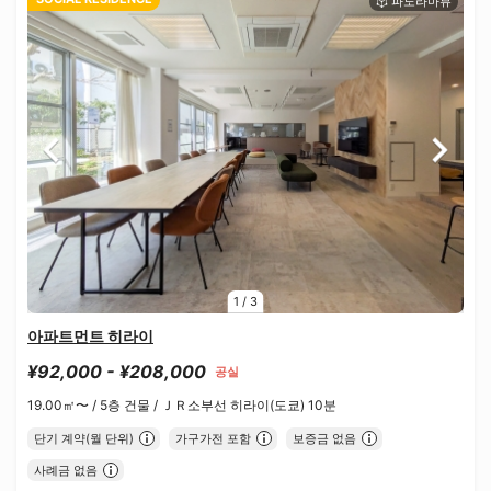
1
/
3
아파트먼트 히라이
¥92,000 - ¥208,000
공실
19.00㎡〜 /
5층 건물 /
ＪＲ소부선 히라이(도쿄) 10분
단기 계약(월 단위)
가구가전 포함
보증금 없음
사례금 없음