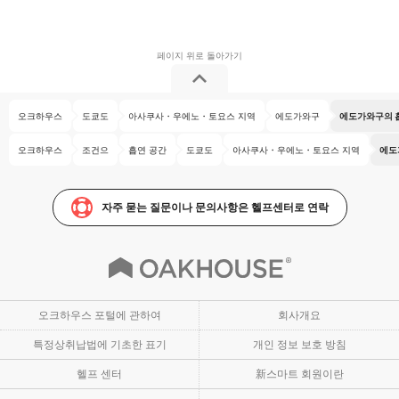
오크하우스
도쿄도
아사쿠사・우에노・토요스 지역
에도가와구
에도가와구의 
오크하우스
조건으
흡연 공간
도쿄도
아사쿠사・우에노・토요스 지역
에도
자주 묻는 질문이나 문의사항은 헬프센터로 연락
오크하우스 포털에 관하여
회사개요
특정상취납법에 기초한 표기
개인 정보 보호 방침
헬프 센터
新스마트 회원이란