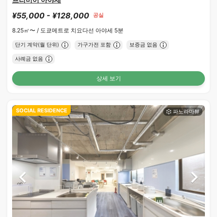
¥55,000 - ¥128,000
공실
8.25㎡〜 /
도쿄메트로 치요다선 아야세 5분
단기 계약(월 단위)
가구가전 포함
보증금 없음
사례금 없음
상세 보기
SOCIAL RESIDENCE