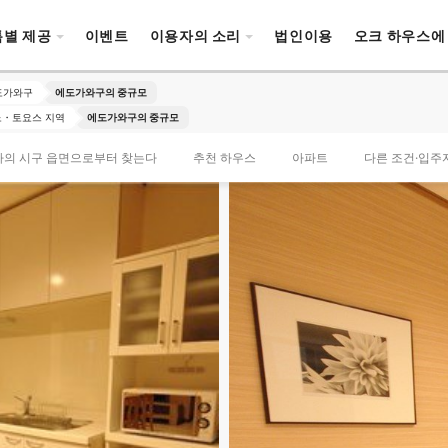
특별 제공
이벤트
이용자의 소리
법인이용
오크 하우스에
도가와구
에도가와구의 중규모
・토요스 지역
에도가와구의 중규모
타의 시구 읍면으로부터 찾는다
추천 하우스
아파트
다른 조건·입주