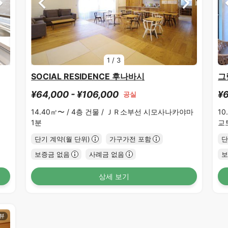
1
/
3
SOCIAL RESIDENCE 후나바시
그
¥64,000 - ¥106,000
¥6
공실
14.40㎡〜 /
4층 건물 /
ＪＲ소부선 시모사나카야마
10
1분
교
단기 계약(월 단위)
가구가전 포함
단
보증금 없음
사례금 없음
보
상세 보기