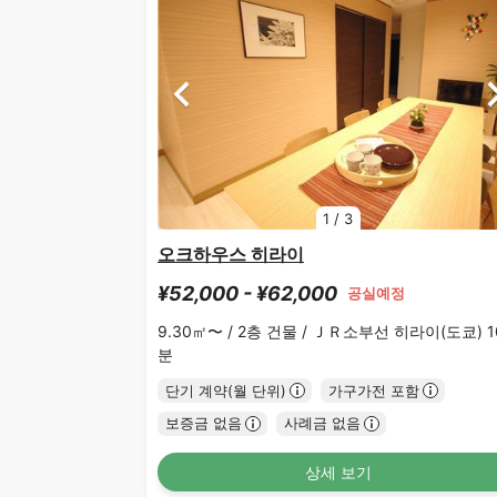
1
/
3
오크하우스 히라이
¥52,000 - ¥62,000
공실예정
9.30㎡〜 /
2층 건물 /
ＪＲ소부선 히라이(도쿄) 1
분
단기 계약(월 단위)
가구가전 포함
보증금 없음
사례금 없음
상세 보기