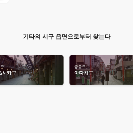
기타의 시구 읍면으로부터 찾는다
규모
중규모
츠시카구
아다치구