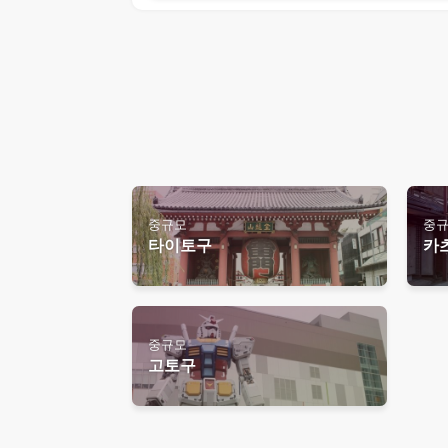
중규모
중
타이토구
카
중규모
고토구