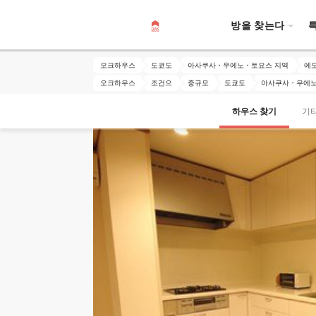
방을 찾는다
오크하우스
도쿄도
아사쿠사・우에노・토요스 지역
에
오크하우스
조건으
중규모
도쿄도
아사쿠사・우에노
하우스 찾기
기