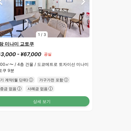
1
/
3
랑 미나미 교토쿠
3,000 - ¥67,000
공실
.00㎡〜 /
4층 건물 /
도쿄메트로 토자이선 미나미
토쿠 9분
기 계약(월 단위)
가구가전 포함
증금 없음
사례금 없음
상세 보기