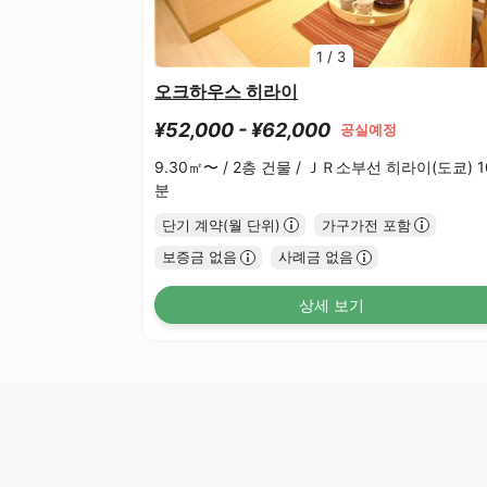
1
/
3
오크하우스 히라이
¥52,000 - ¥62,000
공실예정
9.30㎡〜 /
2층 건물 /
ＪＲ소부선 히라이(도쿄) 1
분
단기 계약(월 단위)
가구가전 포함
보증금 없음
사례금 없음
상세 보기