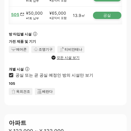
※공익비 포함
※1회 납부
¥50,000
¥65,000
505
13.9㎡
공실
※공익비 포함
※1회 납부
방 타입별 시설
가전 제품 및 기기
에어콘
조명기구
티비안테나
모든 시설 보기
개별 시설
공실 또는 곧 공실 예정인 방의 시설만 보기
105
옥외건조
베란다
아파트