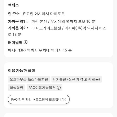
액세스
현 주소
효고현
아시야
시 다이토초
가까운 역1：
한신 본선
/
우치데역
역까지 도보 10 분
가까운 역2：
ＪＲ도카이도본선
/
아시야(JR)역
역까지 버스
로 18 분
터미널역
아시야(JR)
역까지 우치데 역에서 15 분
이용 가능한 플랜
오크하우스 新스마트회원
FIX 플랜 (신규 계약 고객 전용)
학생할인
PAO이용가능물건
PAO 잔액 확인
(※로그인이 필요합니다.)