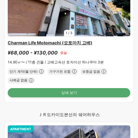
1
/
3
Charman Life Motomachi (모토마치 고베)
¥68,000 - ¥130,000
공실
14.90㎡〜 /
11층 건물 /
고베고속선 토자이선 하나쿠마 3분
단기 계약(월 단위)
가구가전 포함
보증금 없음
사례금 없음
상세 보기
ＪＲ도카이도본선의 쉐어하우스
APARTMENT