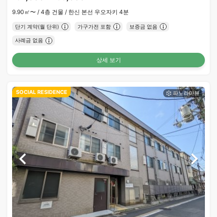
9.90㎡〜 /
4층 건물 /
한신 본선 우오자키 4분
단기 계약(월 단위)
가구가전 포함
보증금 없음
사례금 없음
상세 보기
SOCIAL RESIDENCE