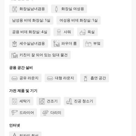
화장실남녀겸용
화장실 여성용
남성용 비데 화장실: 1실
여성용 비데 화장실: 1실
공용 비데 화장실: 4실
샤워
욕실
세수실남녀겸용
파우더 룸
부엌
키친이 잘 되어 있는 임대 물건
공용 공간 설비
공유 라운지
대형 라운지
흡연 공간
가전 제품 및 기기
세탁기
건조기
진공 청소기
드라이어
다리미
인터넷
히카리 회선