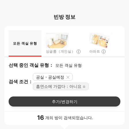
빈방 정보
모든 객실 유형
싱글룸（개인실）
아파트
선택 중인 객실 유형：
모든 객실 유형
공실・공실예정
검색 조건：
흡연소에 가깝다：아니요
추가/변경하기
16
개의 방이 검색되었습니다.