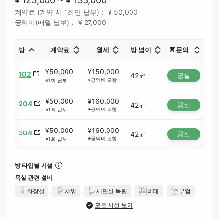
¥ 123,000 ~ ¥ 133,000
계약료 (계약 시 1회만 납부)： ¥ 50,000
공익비(매월 납부)： ¥ 27,000
방
계약료
월세
방 넓이
문의
¥50,000
¥150,000
102
42㎡
공실
※공익비 포함
※1회 납부
¥50,000
¥160,000
204
42㎡
공실
※공익비 포함
※1회 납부
¥50,000
¥160,000
304
42㎡
공실
※공익비 포함
※1회 납부
방 타입별 시설
욕실 관련 설비
화장실
샤워
세면실 독립
비데
부엌
모든 시설 보기