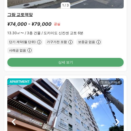
1
/
3
그랑 교토역앞
¥74,000 - ¥79,000
공실
13.30㎡〜 /
3층 건물 /
도카이도 신칸센 교토 6분
단기 계약(월 단위)
가구가전 포함
보증금 없음
사례금 없음
상세 보기
APARTMENT