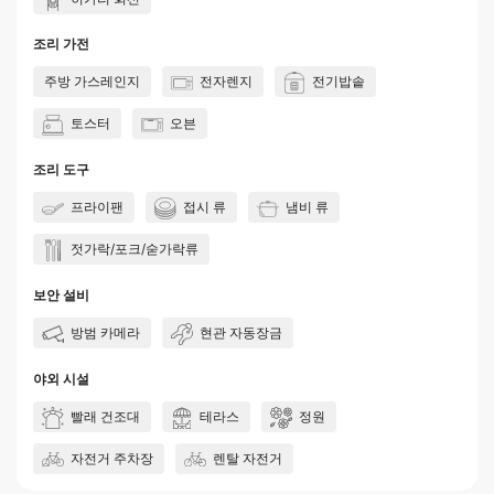
조리 가전
주방 가스레인지
전자렌지
전기밥솥
토스터
오븐
조리 도구
프라이팬
접시 류
냄비 류
젓가락/포크/숟가락류
보안 설비
방범 카메라
현관 자동장금
야외 시설
빨래 건조대
테라스
정원
자전거 주차장
렌탈 자전거