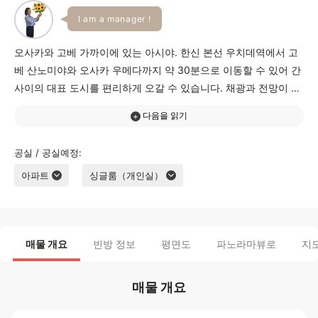
I am a manager !
오사카와 고베 가까이에 있는 아시야. 한신 본선 우치데역에서 고
베 산노미야와 오사카 우메다까지 약 30분으로 이동할 수 있어 간
사이의 대표 도시를 편리하게 오갈 수 있습니다. 채광과 전망이 좋
은 상층 일본식 개인실 약 42㎡의 넓은 1LDK와 2LDK 유닛 합리적
인 가격의 컴팩트룸까지 다양한 라이프스타일에 맞는 객실을 제공
합니다. 1층에는 라운지 바 카운터 공용 주방과 여름 한정 수영장
공실 / 공실예정
도 완비되어 있습니다. 동경의 아시야 고베 지역에서 새로운 라이
아파트
싱글룸（개인실）
프스타일을 시작해 보세요.
매물 개요
빈방 정보
평면도
파노라마뷰로
지
매물 개요