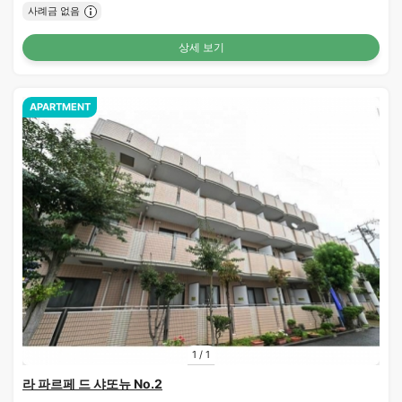
사례금 없음
상세 보기
APARTMENT
1
/
1
라 파르페 드 샤또뉴 No.2