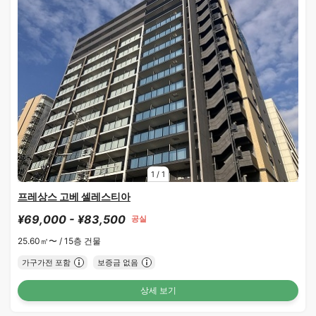
1
/
1
프레상스 고베 셀레스티아
¥69,000 - ¥83,500
공실
25.60㎡〜 /
15층 건물
가구가전 포함
보증금 없음
상세 보기