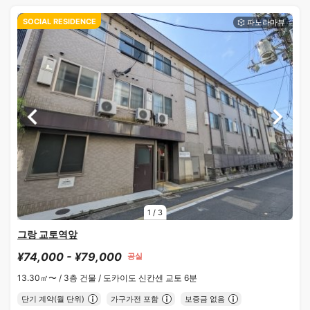
SOCIAL RESIDENCE
1
/
3
그랑 교토역앞
¥74,000 - ¥79,000
공실
13.30㎡〜 /
3층 건물 /
도카이도 신칸센 교토 6분
단기 계약(월 단위)
가구가전 포함
보증금 없음