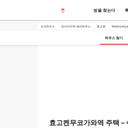
방을 찾는다
오크하우스
칸사이지역 쉐어하우스
효고켄
Nishinomiy
하우스 찾기
효고켄무코가와역 주택 – 