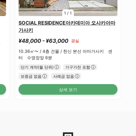
1
/
1
SOCIAL RESIDENCE아카데미아 오사카아마
가사키
¥48,000 - ¥63,000
공실
와
10.36㎡〜 /
4층 건물 /
한신 본선 아마가사키 센
터 수영장앞 6분
단기 계약(월 단위)
가구가전 포함
보증금 없음
사례금 없음
상세 보기