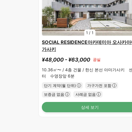
1
/
1
SOCIAL RESIDENCE아카데미아 오사카
가사키
¥48,000 - ¥63,000
공실
10.36㎡〜 /
4층 건물 /
한신 본선 아마가사키 
터 수영장앞 6분
단기 계약(월 단위)
가구가전 포함
보증금 없음
사례금 없음
상세 보기