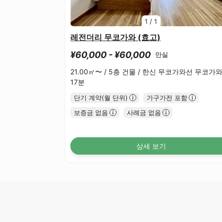
1
/
1
레전더리 무코가와 (효고)
¥60,000 - ¥60,000
만실
21.00㎡〜 /
5층 건물 /
한신 무코가와선 무코가
17분
단기 계약(월 단위)
가구가전 포함
보증금 없음
사례금 없음
상세 보기