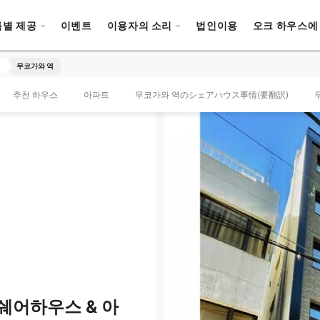
특별 제공
이벤트
이용자의 소리
법인이용
오크 하우스에
a
무코가와 역
추천 하우스
아파트
무코가와 역のシェアハウス事情(要翻訳)
쉐어하우스 & 아