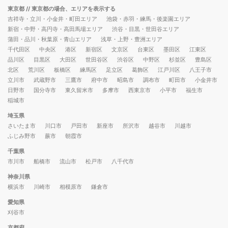
東京都
// 東京都の場合、エリアを表示する
吉祥寺・立川・小金井・町田エリア
池袋・赤羽・練馬・後楽園エリア
新宿・中野・高円寺・高田馬場エリア
渋谷・目黒・世田谷エリア
蒲田・品川・秋葉原・青山エリア
浅草・上野・豊洲エリア
千代田区
中央区
港区
新宿区
文京区
台東区
墨田区
江東区
品川区
目黒区
大田区
世田谷区
渋谷区
中野区
杉並区
豊島区
北区
荒川区
板橋区
練馬区
足立区
葛飾区
江戸川区
八王子市
立川市
武蔵野市
三鷹市
府中市
昭島市
調布市
町田市
小金井市
日野市
国分寺市
東久留米市
多摩市
西東京市
小平市
福生市
稲城市
埼玉県
さいたま市
川口市
戸田市
新座市
所沢市
越谷市
川越市
ふじみ野市
蕨市
朝霞市
千葉県
市川市
船橋市
流山市
松戸市
八千代市
神奈川県
横浜市
川崎市
相模原市
鎌倉市
愛知県
刈谷市
京都府