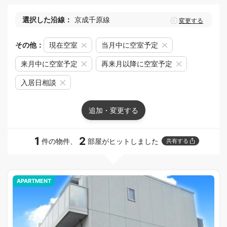
選択した沿線：
京成千原線
変更する
その他：
現在空室
当月中に空室予定
来月中に空室予定
再来月以降に空室予定
入居日相談
追加・変更する
1
2
件の物件、
部屋がヒットしました
共有する
APARTMENT