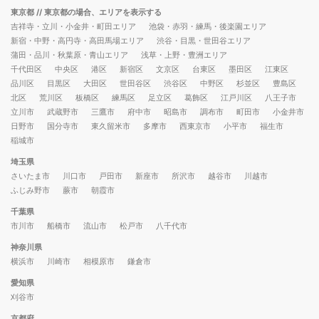
東京都
// 東京都の場合、エリアを表示する
吉祥寺・立川・小金井・町田エリア
池袋・赤羽・練馬・後楽園エリア
新宿・中野・高円寺・高田馬場エリア
渋谷・目黒・世田谷エリア
蒲田・品川・秋葉原・青山エリア
浅草・上野・豊洲エリア
千代田区
中央区
港区
新宿区
文京区
台東区
墨田区
江東区
品川区
目黒区
大田区
世田谷区
渋谷区
中野区
杉並区
豊島区
北区
荒川区
板橋区
練馬区
足立区
葛飾区
江戸川区
八王子市
立川市
武蔵野市
三鷹市
府中市
昭島市
調布市
町田市
小金井市
日野市
国分寺市
東久留米市
多摩市
西東京市
小平市
福生市
稲城市
埼玉県
さいたま市
川口市
戸田市
新座市
所沢市
越谷市
川越市
ふじみ野市
蕨市
朝霞市
千葉県
市川市
船橋市
流山市
松戸市
八千代市
神奈川県
横浜市
川崎市
相模原市
鎌倉市
愛知県
刈谷市
京都府