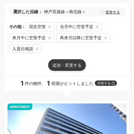
選択した沿線：
神戸高速線＜南北線＞
変更する
その他：
現在空室
当月中に空室予定
来月中に空室予定
再来月以降に空室予定
入居日相談
追加・変更する
1
1
件の物件、
部屋がヒットしました
共有する
APARTMENT