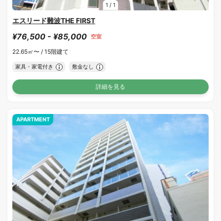
1
/
1
エスリード難波THE FIRST
¥76,500 - ¥85,000
空室
22.65㎡〜 /
15階建て
家具・家電付き
敷金なし
詳細を見る
APARTMENT