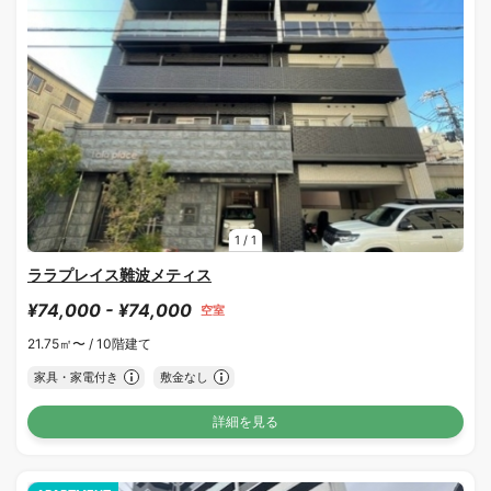
1
/
1
ララプレイス難波メティス
¥74,000 - ¥74,000
空室
21.75㎡〜 /
10階建て
家具・家電付き
敷金なし
詳細を見る