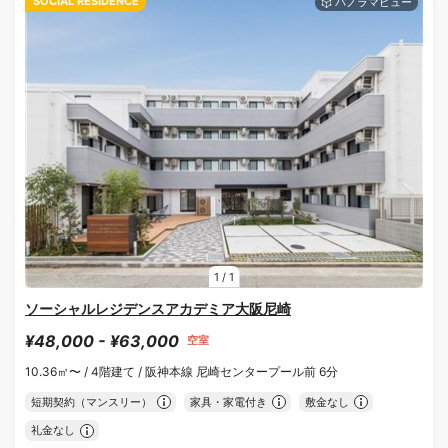
SOCIAL RESIDENCE
1
/
1
ソーシャルレジデンスアカデミア大阪尼崎
¥48,000 - ¥63,000
空室
10.36㎡〜 /
4階建て /
阪神本線 尼崎センタープール前 6分
短期契約（マンスリー）
家具・家電付き
敷金なし
礼金なし