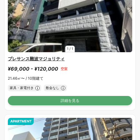
1
/
1
プレサンス難波マジョリティ
¥69,000 - ¥120,000
空室
21.46㎡〜 /
10階建て
家具・家電付き
敷金なし
詳細を見る
APARTMENT