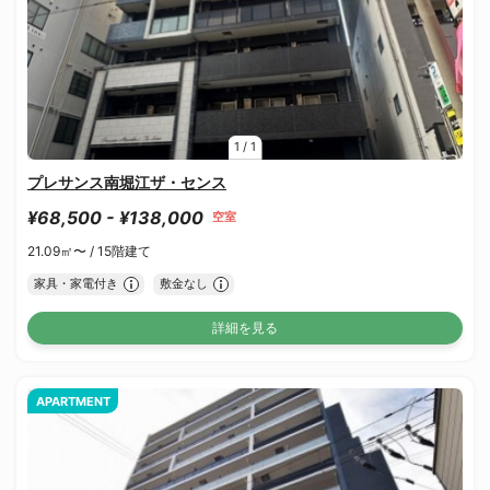
1
/
1
プレサンス南堀江ザ・センス
¥68,500 - ¥138,000
空室
21.09㎡〜 /
15階建て
家具・家電付き
敷金なし
詳細を見る
APARTMENT