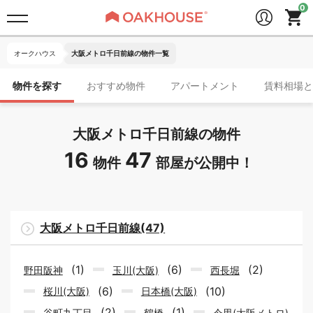
オークハウス
大阪メトロ千日前線の物件一覧
物件を探す
おすすめ物件
アパートメント
賃料相場と
大阪メトロ千日前線の物件
16
47
物件
部屋が公開中！
大阪メトロ千日前線(47)
(1)
(6)
(2)
野田阪神
玉川(大阪)
西長堀
(6)
(10)
桜川(大阪)
日本橋(大阪)
(2)
(1)
谷町九丁目
鶴橋
今里(大阪メトロ)