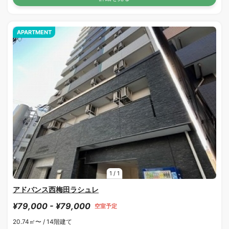
APARTMENT
1
/
1
アドバンス西梅田ラシュレ
¥79,000 - ¥79,000
空室予定
20.74㎡〜 /
14階建て