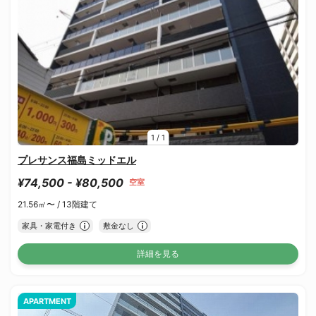
1
/
1
プレサンス福島ミッドエル
¥74,500 - ¥80,500
空室
21.56㎡〜 /
13階建て
家具・家電付き
敷金なし
詳細を見る
APARTMENT