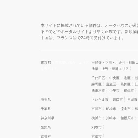
本サイトに掲載されている物件は、オークハウスが運
るのでどのポータルサイトより早く正確です。新規物
中国語、フランス語で24時間受付けています。
東京都
// 東京都の場合、エリア
吉祥寺・立川・小金井・町田
を表示する
浅草・上野・豊洲エリア
千代田区
中央区
港区
練馬区
足立区
葛飾区
西東京市
小平市
福生市
埼玉県
さいたま市
川口市
戸田市
千葉県
市川市
船橋市
流山市
神奈川県
横浜市
川崎市
相模原市
愛知県
刈谷市
京都府
京都市