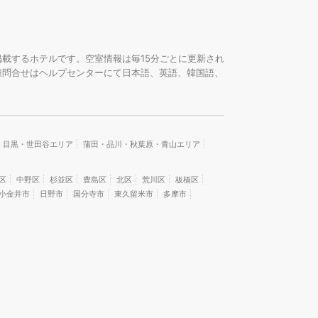
載するホテルです。空室情報は毎15分ごとに更新され
種問合せはヘルプセンターにて日本語、英語、韓国語、
・目黒・世田谷エリア
蒲田・品川・秋葉原・青山エリア
区
中野区
杉並区
豊島区
北区
荒川区
板橋区
小金井市
日野市
国分寺市
東久留米市
多摩市