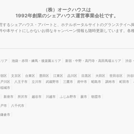
（株）オークハウスは
1992年創業のシェアハウス運営事業会社です。
営するシェアハウス・アパートと、ホテルポータルサイトのグランステイへ掲
件や本サイトにしかないお得なキャンペーン情報も随時更新しています。各
エリア
池袋・赤羽・練馬・後楽園エリア
新宿・中野・高円寺・高田馬場エリア
渋谷
新宿区
文京区
台東区
墨田区
江東区
品川区
目黒区
大田区
世田谷区
渋谷
江戸川区
八王子市
立川市
武蔵野市
三鷹市
府中市
昭島市
調布市
町田市
稲城市
新座市
所沢市
越谷市
川越市
ふじみ野市
蕨市
朝霞市
松戸市
八千代市
鎌倉市