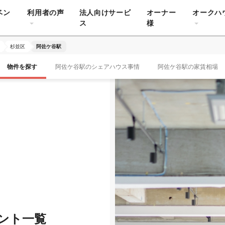
ベン
利用者の声
法人向けサービ
オーナー
オークハ
ス
様
杉並区
阿佐ケ谷駅
物件を探す
阿佐ケ谷駅のシェアハウス事情
阿佐ケ谷駅の家賃相場
ント一覧