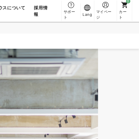
ウスについて
採用情
サポー
マイペー
カー
報
Lang
ト
ジ
ト