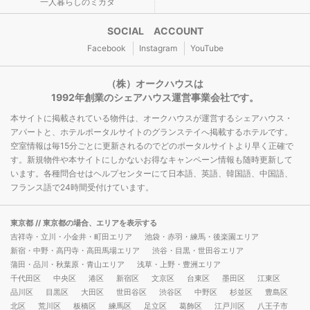
一人暮らしのミカタ
SOCIAL ACCOUNT
Facebook
Instagram
YouTube
（株）オークハウスは
1992年創業のシェアハウス運営事業会社です。
本サイトに掲載されている物件は、オークハウスが運営するシェアハウス・
アパートと、ホテルポータルサイトのグランステイへ掲載するホテルです。
空室情報は毎15分ごとに更新されるのでどのポータルサイトより早く正確で
す。新規物件や本サイトにしかないお得なキャンペーン情報も随時更新して
います。各種問合せはヘルプセンターにて日本語、英語、韓国語、中国語、
フランス語で24時間受付けています。
東京都
// 東京都の場合、エリアを表示する
吉祥寺・立川・小金井・町田エリア
池袋・赤羽・練馬・後楽園エリア
新宿・中野・高円寺・高田馬場エリア
渋谷・目黒・世田谷エリア
蒲田・品川・秋葉原・青山エリア
浅草・上野・豊洲エリア
千代田区
中央区
港区
新宿区
文京区
台東区
墨田区
江東区
品川区
目黒区
大田区
世田谷区
渋谷区
中野区
杉並区
豊島区
北区
荒川区
板橋区
練馬区
足立区
葛飾区
江戸川区
八王子市