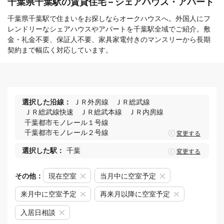
千葉県千葉駅の賃貸住宅 – シェアハウス・アパート
千葉県千葉駅で住まいをお探しならオークハウスへ。外国人にフ
レンドリーなシェアハウスやアパートを千葉駅全域でご紹介。敷
金・礼金不要、保証人不要、家具家電付きのマンスリーから長期
契約まで幅広く対応しています。
選択した沿線：
ＪＲ外房線
ＪＲ総武線
ＪＲ総武線快速
ＪＲ総武本線
ＪＲ内房線
千葉都市モノレール１号線
千葉都市モノレール２号線
変更する
選択した駅：
千葉
変更する
その他：
現在空室
当月中に空室予定
来月中に空室予定
再来月以降に空室予定
入居日相談