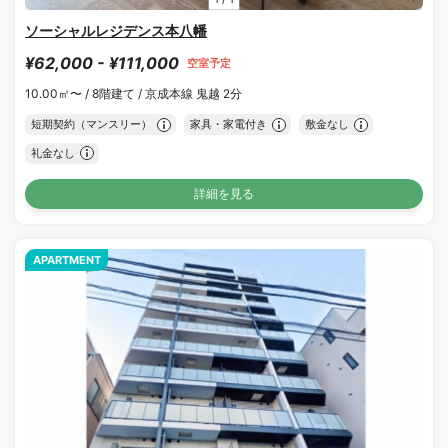
ソーシャルレジデンス本八幡
¥62,000 - ¥111,000
空室予定
10.00㎡〜 /
8階建て /
京成本線 鬼越 2分
短期契約（マンスリー）
家具・家電付き
敷金なし
礼金なし
詳細を見る
APARTMENT