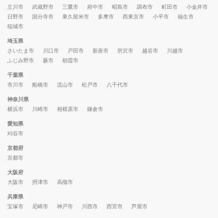
立川市
武蔵野市
三鷹市
府中市
昭島市
調布市
町田市
小金井市
日野市
国分寺市
東久留米市
多摩市
西東京市
小平市
福生市
稲城市
埼玉県
さいたま市
川口市
戸田市
新座市
所沢市
越谷市
川越市
ふじみ野市
蕨市
朝霞市
千葉県
市川市
船橋市
流山市
松戸市
八千代市
神奈川県
横浜市
川崎市
相模原市
鎌倉市
愛知県
刈谷市
京都府
京都市
大阪府
大阪市
摂津市
高槻市
兵庫県
宝塚市
尼崎市
神戸市
川西市
西宮市
芦屋市