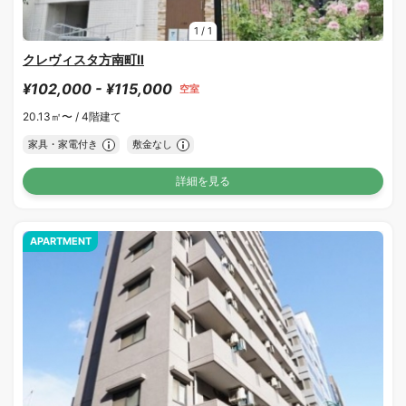
1
/
1
クレヴィスタ方南町Ⅱ
¥102,000 - ¥115,000
空室
20.13㎡〜 /
4階建て
家具・家電付き
敷金なし
詳細を見る
APARTMENT