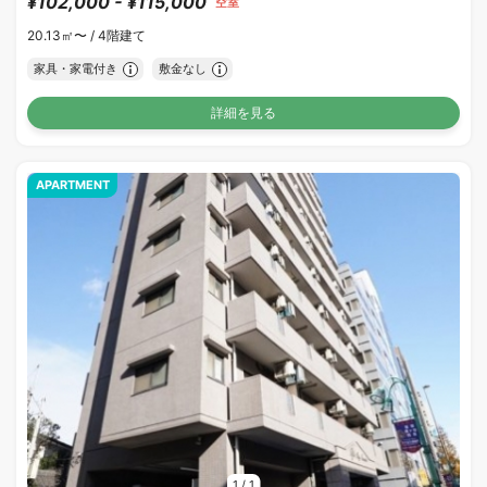
¥102,000 - ¥115,000
空室
20.13㎡〜 /
4階建て
家具・家電付き
敷金なし
詳細を見る
APARTMENT
1
/
1