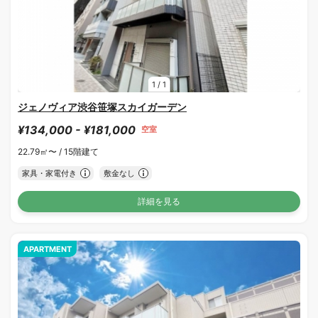
1
/
1
ジェノヴィア渋谷笹塚スカイガーデン
¥134,000 - ¥181,000
空室
22.79㎡〜 /
15階建て
家具・家電付き
敷金なし
詳細を見る
APARTMENT