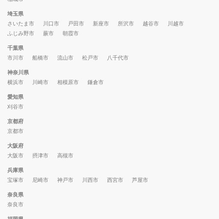
埼玉県
さいたま市
川口市
戸田市
新座市
所沢市
越谷市
川越市
ふじみ野市
蕨市
朝霞市
千葉県
市川市
船橋市
流山市
松戸市
八千代市
神奈川県
横浜市
川崎市
相模原市
鎌倉市
愛知県
刈谷市
京都府
京都市
大阪府
大阪市
摂津市
高槻市
兵庫県
宝塚市
尼崎市
神戸市
川西市
西宮市
芦屋市
奈良県
奈良市
福岡県