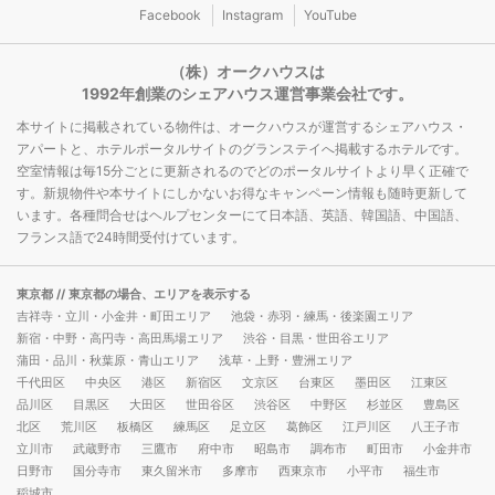
Facebook
Instagram
YouTube
（株）オークハウスは
1992年創業のシェアハウス運営事業会社です。
本サイトに掲載されている物件は、オークハウスが運営するシェアハウス・
アパートと、ホテルポータルサイトのグランステイへ掲載するホテルです。
空室情報は毎15分ごとに更新されるのでどのポータルサイトより早く正確で
す。新規物件や本サイトにしかないお得なキャンペーン情報も随時更新して
います。各種問合せはヘルプセンターにて日本語、英語、韓国語、中国語、
フランス語で24時間受付けています。
東京都
// 東京都の場合、エリアを表示する
吉祥寺・立川・小金井・町田エリア
池袋・赤羽・練馬・後楽園エリア
新宿・中野・高円寺・高田馬場エリア
渋谷・目黒・世田谷エリア
蒲田・品川・秋葉原・青山エリア
浅草・上野・豊洲エリア
千代田区
中央区
港区
新宿区
文京区
台東区
墨田区
江東区
品川区
目黒区
大田区
世田谷区
渋谷区
中野区
杉並区
豊島区
北区
荒川区
板橋区
練馬区
足立区
葛飾区
江戸川区
八王子市
立川市
武蔵野市
三鷹市
府中市
昭島市
調布市
町田市
小金井市
日野市
国分寺市
東久留米市
多摩市
西東京市
小平市
福生市
稲城市