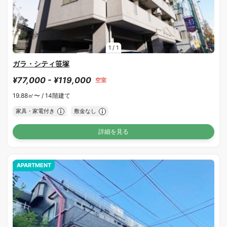
1
/
1
ガラ・シティ笹塚
¥77,000 - ¥119,000
空室
19.88㎡〜 /
14階建て
家具・家電付き
敷金なし
詳細を見る
APARTMENT