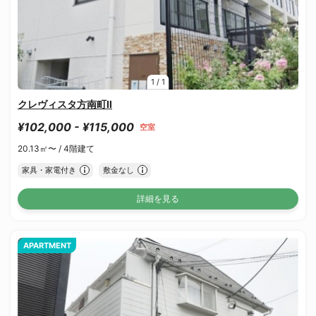
1
/
1
クレヴィスタ方南町Ⅱ
¥102,000 - ¥115,000
空室
20.13㎡〜 /
4階建て
家具・家電付き
敷金なし
詳細を見る
APARTMENT