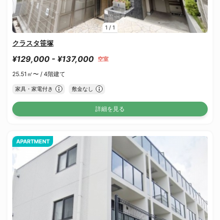
1
/
1
クラスタ笹塚
¥129,000 - ¥137,000
空室
25.51㎡〜 /
4階建て
家具・家電付き
敷金なし
詳細を見る
APARTMENT