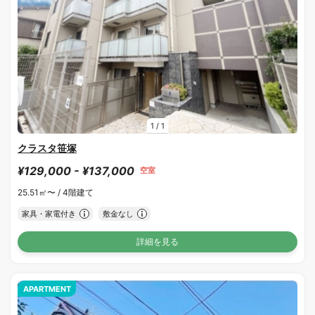
1
/
1
クラスタ笹塚
¥129,000 - ¥137,000
空室
25.51㎡〜 /
4階建て
家具・家電付き
敷金なし
詳細を見る
APARTMENT