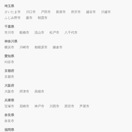
埼玉県
さいたま市
川口市
戸田市
新座市
所沢市
越谷市
川越市
ふじみ野市
蕨市
朝霞市
千葉県
市川市
船橋市
流山市
松戸市
八千代市
神奈川県
横浜市
川崎市
相模原市
鎌倉市
愛知県
刈谷市
京都府
京都市
大阪府
大阪市
摂津市
高槻市
兵庫県
宝塚市
尼崎市
神戸市
川西市
西宮市
芦屋市
奈良県
奈良市
福岡県