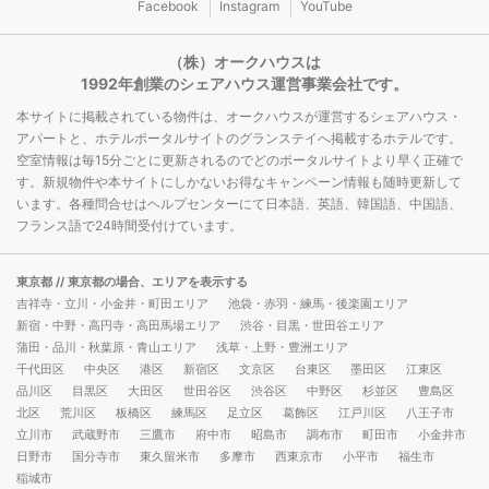
Facebook
Instagram
YouTube
（株）オークハウスは
1992年創業のシェアハウス運営事業会社です。
本サイトに掲載されている物件は、オークハウスが運営するシェアハウス・
アパートと、ホテルポータルサイトのグランステイへ掲載するホテルです。
空室情報は毎15分ごとに更新されるのでどのポータルサイトより早く正確で
す。新規物件や本サイトにしかないお得なキャンペーン情報も随時更新して
います。各種問合せはヘルプセンターにて日本語、英語、韓国語、中国語、
フランス語で24時間受付けています。
東京都
// 東京都の場合、エリアを表示する
吉祥寺・立川・小金井・町田エリア
池袋・赤羽・練馬・後楽園エリア
新宿・中野・高円寺・高田馬場エリア
渋谷・目黒・世田谷エリア
蒲田・品川・秋葉原・青山エリア
浅草・上野・豊洲エリア
千代田区
中央区
港区
新宿区
文京区
台東区
墨田区
江東区
品川区
目黒区
大田区
世田谷区
渋谷区
中野区
杉並区
豊島区
北区
荒川区
板橋区
練馬区
足立区
葛飾区
江戸川区
八王子市
立川市
武蔵野市
三鷹市
府中市
昭島市
調布市
町田市
小金井市
日野市
国分寺市
東久留米市
多摩市
西東京市
小平市
福生市
稲城市