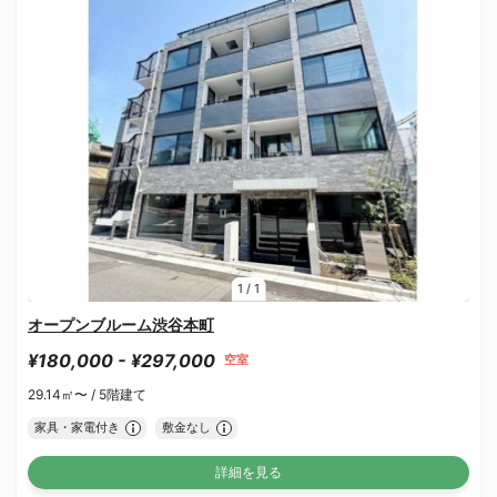
1
/
1
オープンブルーム渋谷本町
¥180,000 - ¥297,000
空室
29.14㎡〜 /
5階建て
家具・家電付き
敷金なし
詳細を見る