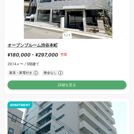
1
/
1
オープンブルーム渋谷本町
¥180,000 - ¥297,000
空室
29.14㎡〜 /
5階建て
家具・家電付き
敷金なし
詳細を見る
APARTMENT