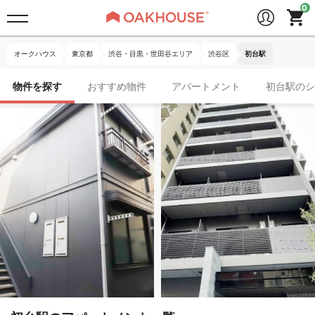
オークハウス
東京都
渋谷・目黒・世田谷エリア
渋谷区
初台駅
物件を探す
おすすめ物件
アパートメント
初台駅のシ