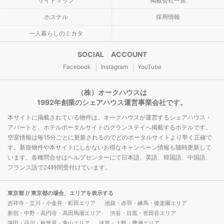
サイトマップ
掲載会社一覧
ホステル
採用情報
一人暮らしのミカタ
SOCIAL ACCOUNT
Facebook
Instagram
YouTube
（株）オークハウスは
1992年創業のシェアハウス運営事業会社です。
本サイトに掲載されている物件は、オークハウスが運営するシェアハウス・
アパートと、ホテルポータルサイトのグランステイへ掲載するホテルです。
空室情報は毎15分ごとに更新されるのでどのポータルサイトより早く正確で
す。新規物件や本サイトにしかないお得なキャンペーン情報も随時更新して
います。各種問合せはヘルプセンターにて日本語、英語、韓国語、中国語、
フランス語で24時間受付けています。
東京都
// 東京都の場合、エリアを表示する
吉祥寺・立川・小金井・町田エリア
池袋・赤羽・練馬・後楽園エリア
新宿・中野・高円寺・高田馬場エリア
渋谷・目黒・世田谷エリア
蒲田・品川・秋葉原・青山エリア
浅草・上野・豊洲エリア