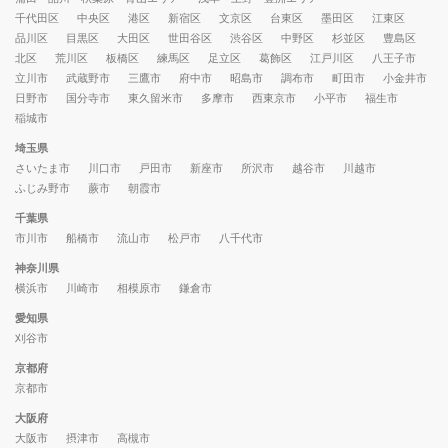
千代田区
中央区
港区
新宿区
文京区
台東区
墨田区
江東区
品川区
目黒区
大田区
世田谷区
渋谷区
中野区
杉並区
豊島区
北区
荒川区
板橋区
練馬区
足立区
葛飾区
江戸川区
八王子市
立川市
武蔵野市
三鷹市
府中市
昭島市
調布市
町田市
小金井市
日野市
国分寺市
東久留米市
多摩市
西東京市
小平市
福生市
稲城市
埼玉県
さいたま市
川口市
戸田市
新座市
所沢市
越谷市
川越市
ふじみ野市
蕨市
朝霞市
千葉県
市川市
船橋市
流山市
松戸市
八千代市
神奈川県
横浜市
川崎市
相模原市
鎌倉市
愛知県
刈谷市
京都府
京都市
大阪府
大阪市
摂津市
高槻市