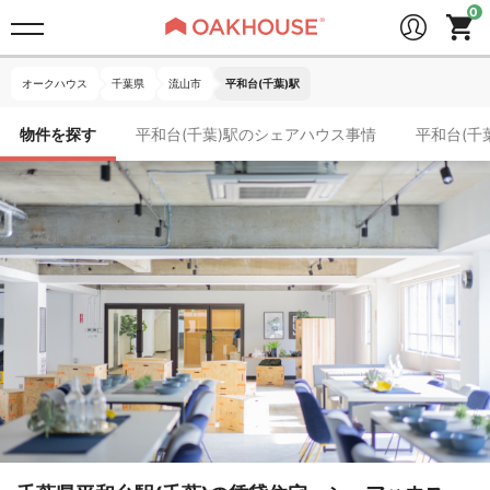
オークハウス
千葉県
流山市
平和台(千葉)駅
物件を探す
平和台(千葉)駅のシェアハウス事情
平和台(千