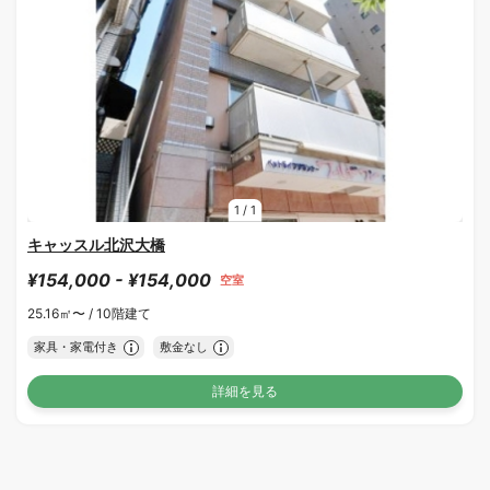
1
/
1
キャッスル北沢大橋
¥154,000 - ¥154,000
空室
25.16㎡〜 /
10階建て
家具・家電付き
敷金なし
詳細を見る