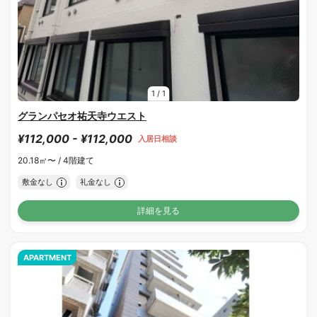
1
/
1
グランパセオ祐天寺ウエスト
¥112,000 - ¥112,000
入居日相談
20.18㎡〜 /
4階建て
敷金なし
礼金なし
詳細を見る
APARTMENT