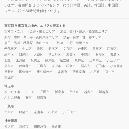
います。各種問合せはヘルプセンターにて日本語、英語、韓国語、中国語、
フランス語で24時間受付けています。
東京都
// 東京都の場合、エリアを表示する
吉祥寺・立川・小金井・町田エリア
池袋・赤羽・練馬・後楽園エリア
新宿・中野・高円寺・高田馬場エリア
渋谷・目黒・世田谷エリア
蒲田・品川・秋葉原・青山エリア
浅草・上野・豊洲エリア
千代田区
中央区
港区
新宿区
文京区
台東区
墨田区
江東区
品川区
目黒区
大田区
世田谷区
渋谷区
中野区
杉並区
豊島区
北区
荒川区
板橋区
練馬区
足立区
葛飾区
江戸川区
八王子市
立川市
武蔵野市
三鷹市
府中市
昭島市
調布市
町田市
小金井市
日野市
国分寺市
東久留米市
多摩市
西東京市
小平市
福生市
稲城市
埼玉県
さいたま市
川口市
戸田市
新座市
所沢市
越谷市
川越市
ふじみ野市
蕨市
朝霞市
千葉県
市川市
船橋市
流山市
松戸市
八千代市
神奈川県
横浜市
川崎市
相模原市
鎌倉市