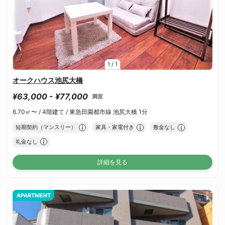
1
/
1
オークハウス池尻大橋
¥63,000 - ¥77,000
満室
6.70㎡〜 /
4階建て /
東急田園都市線 池尻大橋 1分
短期契約（マンスリー）
家具・家電付き
敷金なし
礼金なし
詳細を見る
APARTMENT