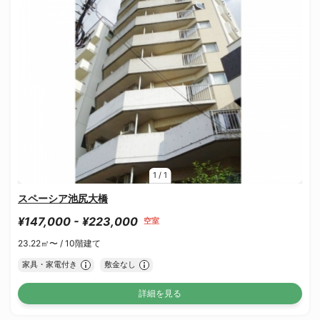
1
/
1
スペーシア池尻大橋
¥147,000 - ¥223,000
空室
23.22㎡〜 /
10階建て
家具・家電付き
敷金なし
詳細を見る