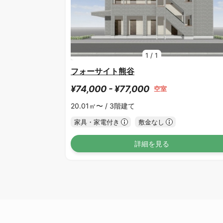
1
/
1
フォーサイト熊谷
¥74,000 - ¥77,000
空室
20.01㎡〜 /
3階建て
家具・家電付き
敷金なし
詳細を見る