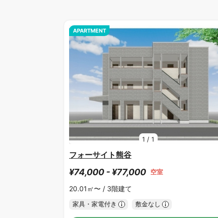
APARTMENT
1
/
1
フォーサイト熊谷
¥74,000 - ¥77,000
空室
20.01㎡〜 /
3階建て
家具・家電付き
敷金なし