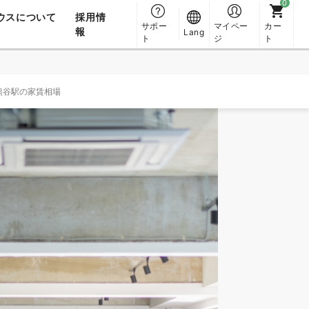
ウスについて
採用情
サポー
マイペー
カー
報
Lang
ト
ジ
ト
熊谷駅の家賃相場