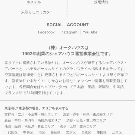
ホステル
採用情報
一人暮らしのミカタ
SOCIAL ACCOUNT
Facebook
Instagram
YouTube
（株）オークハウスは
1992年創業のシェアハウス運営事業会社です。
本サイトに掲載されている物件は、オークハウスが運営するシェアハウス・
アパートと、ホテルポータルサイトのグランステイへ掲載するホテルです。
空室情報は毎15分ごとに更新されるのでどのポータルサイトより早く正確で
す。新規物件や本サイトにしかないお得なキャンペーン情報も随時更新して
います。各種問合せはヘルプセンターにて日本語、英語、韓国語、中国語、
フランス語で24時間受付けています。
東京都
// 東京都の場合、エリアを表示する
吉祥寺・立川・小金井・町田エリア
池袋・赤羽・練馬・後楽園エリア
新宿・中野・高円寺・高田馬場エリア
渋谷・目黒・世田谷エリア
蒲田・品川・秋葉原・青山エリア
浅草・上野・豊洲エリア
千代田区
中央区
港区
新宿区
文京区
台東区
墨田区
江東区