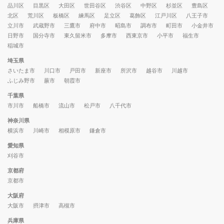
品川区
目黒区
大田区
世田谷区
渋谷区
中野区
杉並区
豊島区
北区
荒川区
板橋区
練馬区
足立区
葛飾区
江戸川区
八王子市
立川市
武蔵野市
三鷹市
府中市
昭島市
調布市
町田市
小金井市
日野市
国分寺市
東久留米市
多摩市
西東京市
小平市
福生市
稲城市
埼玉県
さいたま市
川口市
戸田市
新座市
所沢市
越谷市
川越市
ふじみ野市
蕨市
朝霞市
千葉県
市川市
船橋市
流山市
松戸市
八千代市
神奈川県
横浜市
川崎市
相模原市
鎌倉市
愛知県
刈谷市
京都府
京都市
大阪府
大阪市
摂津市
高槻市
兵庫県