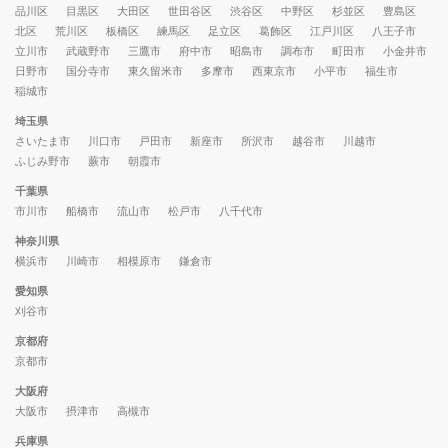
品川区
目黒区
大田区
世田谷区
渋谷区
中野区
杉並区
豊島区
北区
荒川区
板橋区
練馬区
足立区
葛飾区
江戸川区
八王子市
立川市
武蔵野市
三鷹市
府中市
昭島市
調布市
町田市
小金井市
日野市
国分寺市
東久留米市
多摩市
西東京市
小平市
福生市
稲城市
埼玉県
さいたま市
川口市
戸田市
新座市
所沢市
越谷市
川越市
ふじみ野市
蕨市
朝霞市
千葉県
市川市
船橋市
流山市
松戸市
八千代市
神奈川県
横浜市
川崎市
相模原市
鎌倉市
愛知県
刈谷市
京都府
京都市
大阪府
大阪市
摂津市
高槻市
兵庫県