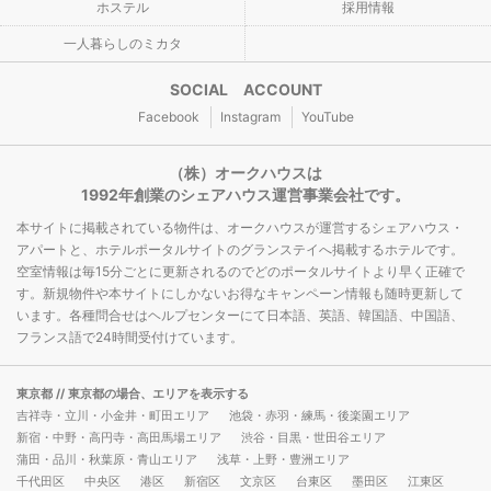
ホステル
採用情報
一人暮らしのミカタ
SOCIAL ACCOUNT
Facebook
Instagram
YouTube
（株）オークハウスは
1992年創業のシェアハウス運営事業会社です。
本サイトに掲載されている物件は、オークハウスが運営するシェアハウス・
アパートと、ホテルポータルサイトのグランステイへ掲載するホテルです。
空室情報は毎15分ごとに更新されるのでどのポータルサイトより早く正確で
す。新規物件や本サイトにしかないお得なキャンペーン情報も随時更新して
います。各種問合せはヘルプセンターにて日本語、英語、韓国語、中国語、
フランス語で24時間受付けています。
東京都
// 東京都の場合、エリアを表示する
吉祥寺・立川・小金井・町田エリア
池袋・赤羽・練馬・後楽園エリア
新宿・中野・高円寺・高田馬場エリア
渋谷・目黒・世田谷エリア
蒲田・品川・秋葉原・青山エリア
浅草・上野・豊洲エリア
千代田区
中央区
港区
新宿区
文京区
台東区
墨田区
江東区