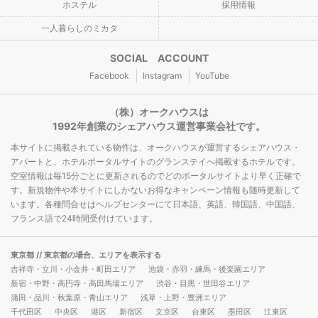
ホステル
採用情報
一人暮らしのミカタ
SOCIAL ACCOUNT
Facebook
Instagram
YouTube
（株）オークハウスは
1992年創業のシェアハウス運営事業会社です。
本サイトに掲載されている物件は、オークハウスが運営するシェアハウス・
アパートと、ホテルポータルサイトのグランステイへ掲載するホテルです。
空室情報は毎15分ごとに更新されるのでどのポータルサイトより早く正確で
す。新規物件や本サイトにしかないお得なキャンペーン情報も随時更新して
います。各種問合せはヘルプセンターにて日本語、英語、韓国語、中国語、
フランス語で24時間受付けています。
東京都
// 東京都の場合、エリアを表示する
吉祥寺・立川・小金井・町田エリア
池袋・赤羽・練馬・後楽園エリア
新宿・中野・高円寺・高田馬場エリア
渋谷・目黒・世田谷エリア
蒲田・品川・秋葉原・青山エリア
浅草・上野・豊洲エリア
千代田区
中央区
港区
新宿区
文京区
台東区
墨田区
江東区