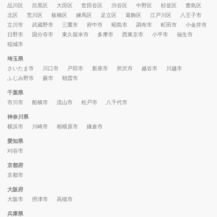
品川区
目黒区
大田区
世田谷区
渋谷区
中野区
杉並区
豊島区
北区
荒川区
板橋区
練馬区
足立区
葛飾区
江戸川区
八王子市
立川市
武蔵野市
三鷹市
府中市
昭島市
調布市
町田市
小金井市
日野市
国分寺市
東久留米市
多摩市
西東京市
小平市
福生市
稲城市
埼玉県
さいたま市
川口市
戸田市
新座市
所沢市
越谷市
川越市
ふじみ野市
蕨市
朝霞市
千葉県
市川市
船橋市
流山市
松戸市
八千代市
神奈川県
横浜市
川崎市
相模原市
鎌倉市
愛知県
刈谷市
京都府
京都市
大阪府
大阪市
摂津市
高槻市
兵庫県