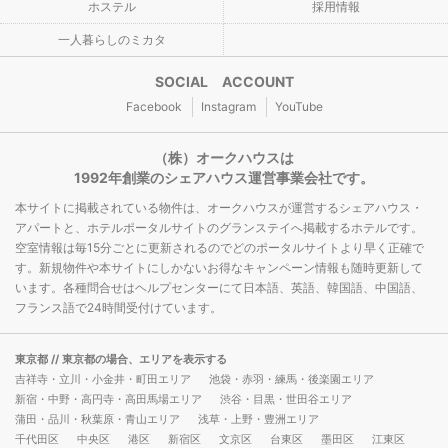
ホステル
採用情報
一人暮らしのミカタ
SOCIAL ACCOUNT
Facebook
Instagram
YouTube
（株）オークハウスは
1992年創業のシェアハウス運営事業会社です。
本サイトに掲載されている物件は、オークハウスが運営するシェアハウス・
アパートと、ホテルポータルサイトのグランステイへ掲載するホテルです。
空室情報は毎15分ごとに更新されるのでどのポータルサイトより早く正確で
す。新規物件や本サイトにしかないお得なキャンペーン情報も随時更新して
います。各種問合せはヘルプセンターにて日本語、英語、韓国語、中国語、
フランス語で24時間受付けています。
東京都
// 東京都の場合、エリアを表示する
吉祥寺・立川・小金井・町田エリア
池袋・赤羽・練馬・後楽園エリア
新宿・中野・高円寺・高田馬場エリア
渋谷・目黒・世田谷エリア
蒲田・品川・秋葉原・青山エリア
浅草・上野・豊洲エリア
千代田区
中央区
港区
新宿区
文京区
台東区
墨田区
江東区