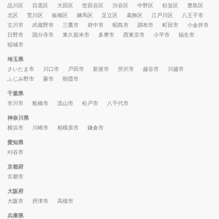
品川区
目黒区
大田区
世田谷区
渋谷区
中野区
杉並区
豊島区
北区
荒川区
板橋区
練馬区
足立区
葛飾区
江戸川区
八王子市
立川市
武蔵野市
三鷹市
府中市
昭島市
調布市
町田市
小金井市
日野市
国分寺市
東久留米市
多摩市
西東京市
小平市
福生市
稲城市
埼玉県
さいたま市
川口市
戸田市
新座市
所沢市
越谷市
川越市
ふじみ野市
蕨市
朝霞市
千葉県
市川市
船橋市
流山市
松戸市
八千代市
神奈川県
横浜市
川崎市
相模原市
鎌倉市
愛知県
刈谷市
京都府
京都市
大阪府
大阪市
摂津市
高槻市
兵庫県