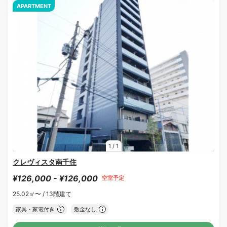
APARTMENT
1
/
1
クレヴィスタ南千住
¥126,000 - ¥126,000
空室予定
25.02㎡〜 /
13階建て
家具・家電付き
敷金なし