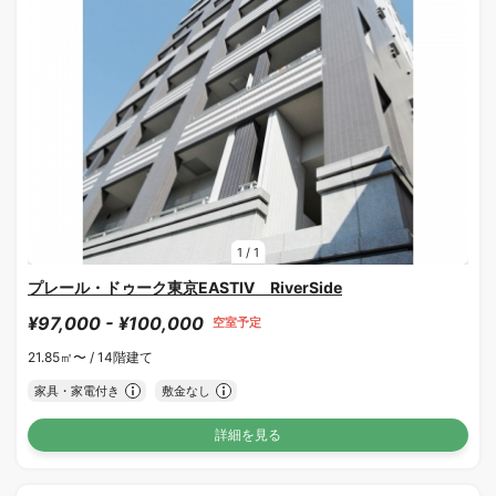
1
/
1
プレール・ドゥーク東京EASTⅣ RiverSide
¥97,000 - ¥100,000
空室予定
21.85㎡〜 /
14階建て
家具・家電付き
敷金なし
詳細を見る