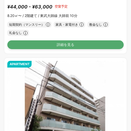
¥44,000 - ¥63,000
空室予定
8.20㎡〜 /
2階建て /
東武大師線 大師前 10分
短期契約（マンスリー）
家具・家電付き
敷金なし
礼金なし
詳細を見る
APARTMENT