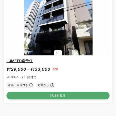
1
/
1
LUMEED南千住
¥129,000 - ¥133,000
空室
26.03㎡〜 /
13階建て
家具・家電付き
敷金なし
詳細を見る