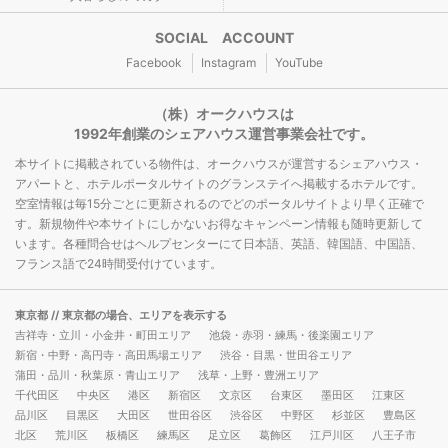
SOCIAL ACCOUNT
Facebook
Instagram
YouTube
（株）オークハウスは
1992年創業のシェアハウス運営事業会社です。
本サイトに掲載されている物件は、オークハウスが運営するシェアハウス・
アパートと、ホテルポータルサイトのグランステイへ掲載するホテルです。
空室情報は毎15分ごとに更新されるのでどのポータルサイトより早く正確で
す。新規物件や本サイトにしかないお得なキャンペーン情報も随時更新して
います。各種問合せはヘルプセンターにて日本語、英語、韓国語、中国語、
フランス語で24時間受付けています。
東京都
// 東京都の場合、エリアを表示する
吉祥寺・立川・小金井・町田エリア
池袋・赤羽・練馬・後楽園エリア
新宿・中野・高円寺・高田馬場エリア
渋谷・目黒・世田谷エリア
蒲田・品川・秋葉原・青山エリア
浅草・上野・豊洲エリア
千代田区
中央区
港区
新宿区
文京区
台東区
墨田区
江東区
品川区
目黒区
大田区
世田谷区
渋谷区
中野区
杉並区
豊島区
北区
荒川区
板橋区
練馬区
足立区
葛飾区
江戸川区
八王子市