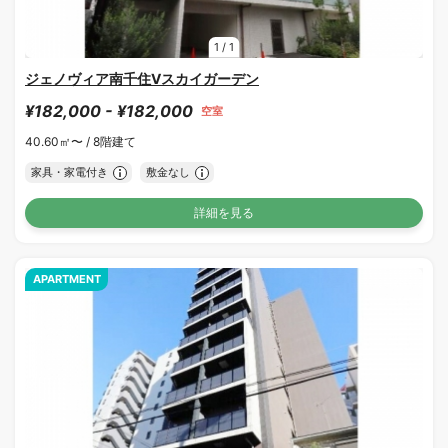
1
/
1
ジェノヴィア南千住Ⅴスカイガーデン
¥182,000 - ¥182,000
空室
40.60㎡〜 /
8階建て
家具・家電付き
敷金なし
詳細を見る
APARTMENT