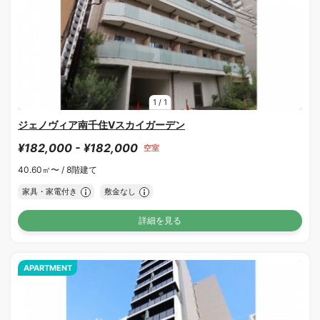
1
/
1
ジェノヴィア南千住Ⅴスカイガーデン
¥182,000 - ¥182,000
空室
40.60㎡〜 /
8階建て
家具・家電付き
敷金なし
詳細を見る
APARTMENT