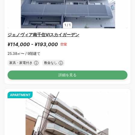
1
/
1
ジェノヴィア南千住Ⅵスカイガーデン
¥114,000 - ¥193,000
空室
25.38㎡〜 /
9階建て
家具・家電付き
敷金なし
詳細を見る
APARTMENT