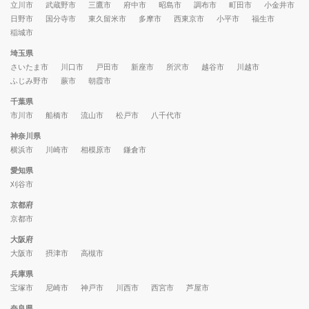
立川市
武蔵野市
三鷹市
府中市
昭島市
調布市
町田市
小金井市
日野市
国分寺市
東久留米市
多摩市
西東京市
小平市
福生市
稲城市
埼玉県
さいたま市
川口市
戸田市
新座市
所沢市
越谷市
川越市
ふじみ野市
蕨市
朝霞市
千葉県
市川市
船橋市
流山市
松戸市
八千代市
神奈川県
横浜市
川崎市
相模原市
鎌倉市
愛知県
刈谷市
京都府
京都市
大阪府
大阪市
摂津市
高槻市
兵庫県
宝塚市
尼崎市
神戸市
川西市
西宮市
芦屋市
奈良県