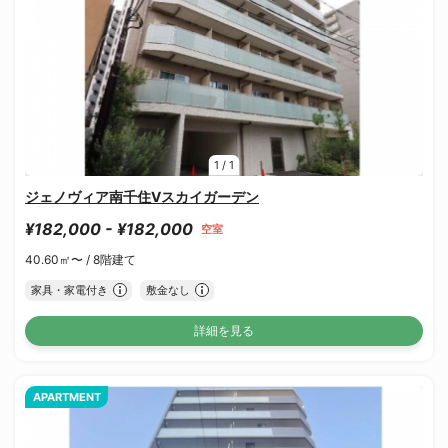
1
/
1
ジェノヴィア南千住Ⅴスカイガーデン
¥182,000 - ¥182,000
空室
40.60㎡〜 /
8階建て
家具・家電付き
敷金なし
詳細を見る
APARTMENT