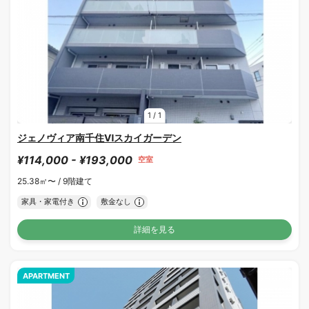
1
/
1
ジェノヴィア南千住Ⅵスカイガーデン
¥114,000 - ¥193,000
空室
25.38㎡〜 /
9階建て
家具・家電付き
敷金なし
詳細を見る
APARTMENT