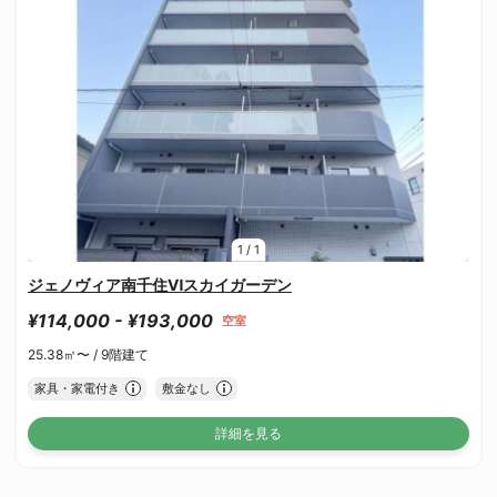
1
/
1
ジェノヴィア南千住Ⅵスカイガーデン
¥114,000 - ¥193,000
空室
25.38㎡〜 /
9階建て
家具・家電付き
敷金なし
詳細を見る