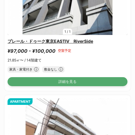
1
/
1
プレール・ドゥーク東京EASTⅣ RiverSide
¥97,000 - ¥100,000
空室予定
21.85㎡〜 /
14階建て
家具・家電付き
敷金なし
詳細を見る
APARTMENT