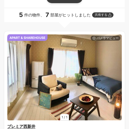
5
7
件の物件、
部屋がヒットしました
共有する
APART & SHAREHOUSE
1
/
1
プレミア西新井