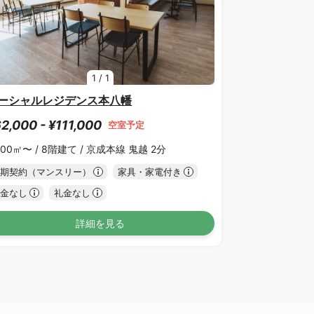
1
/
1
ーシャルレジデンス本八幡
2,000 - ¥111,000
空室予定
.00㎡〜 /
8階建て /
京成本線 鬼越 2分
期契約（マンスリー）
家具・家電付き
金なし
礼金なし
詳細を見る