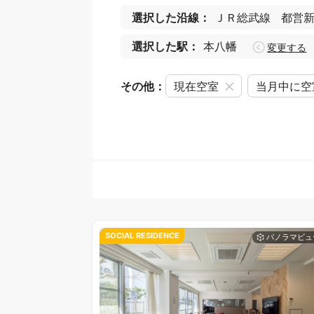
選択した沿線：
ＪＲ総武線
都営
選択した駅：
本八幡
変更する
その他：
現在空室
当月中に空
SOCIAL RESIDENCE