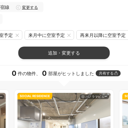
新宿線
変更する
室予定
来月中に空室予定
再来月以降に空室予定
追加・変更する
0
0
件の物件、
部屋がヒットしました
共有する
SOCIAL RESIDENCE
S