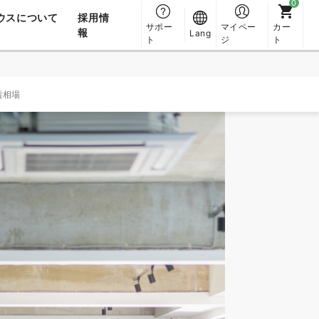
ウスについて
採用情
サポー
マイペー
カー
報
Lang
ト
ジ
ト
賃相場