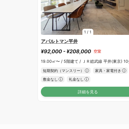
1
/
1
アパルトマン平井
¥92,000 - ¥208,000
空室
19.00㎡〜 /
5階建て /
ＪＲ総武線 平井(東京) 1
短期契約（マンスリー）
家具・家電付き
敷金なし
礼金なし
詳細を見る