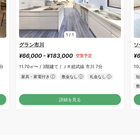
1
/
1
グラン市川
ソ
¥66,000 - ¥183,000
¥6
空室予定
0分
11.70㎡〜 /
3階建て /
ＪＲ総武線 市川 7分
10
家具・家電付き
敷金なし
礼金なし
短
敷
詳細を見る