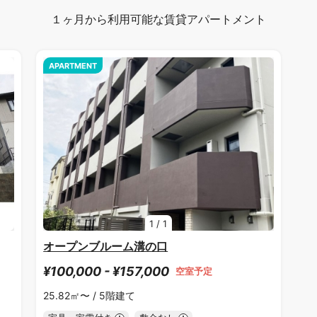
１ヶ月から利用可能な賃貸アパートメント
APARTMENT
1
/
1
オープンブルーム溝の口
¥100,000 - ¥157,000
空室予定
25.82㎡〜 /
5階建て