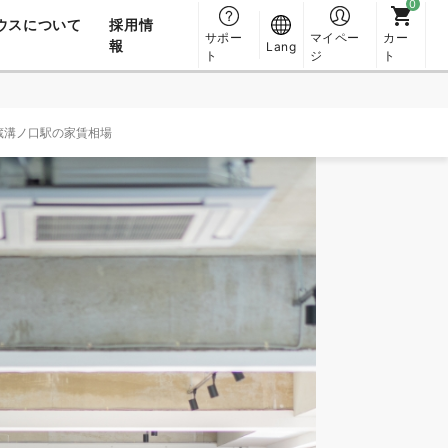
ウスについて
採用情
サポー
マイペー
カー
報
Lang
ト
ジ
ト
蔵溝ノ口駅の家賃相場