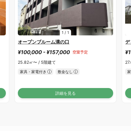
1
/
1
オープンブルーム溝の口
デ
¥100,000 - ¥157,000
¥1
空室予定
25.82㎡〜 /
5階建て
27
家具・家電付き
敷金なし
家
詳細を見る