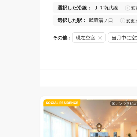
選択した沿線：
ＪＲ南武線
変
選択した駅：
武蔵溝ノ口
変更
その他：
現在空室
当月中に空
SOCIAL RESIDENCE