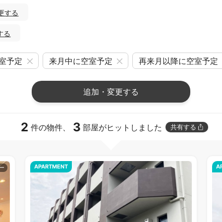
更する
する
室予定
来月中に空室予定
再来月以降に空室予定
追加・変更する
2
3
件の物件、
部屋がヒットしました
共有する
APARTMENT
A