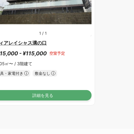
1
/
1
ィアレイシャス溝の口
15,000 - ¥115,000
空室予定
.05㎡〜 /
3階建て
具・家電付き
敷金なし
詳細を見る