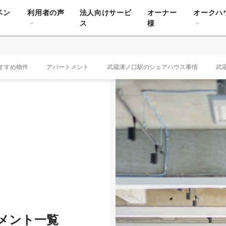
ベン
利用者の声
法人向けサービ
オーナー
オークハ
ス
様
すすめ物件
アパートメント
武蔵溝ノ口駅のシェアハウス事情
武
メント一覧