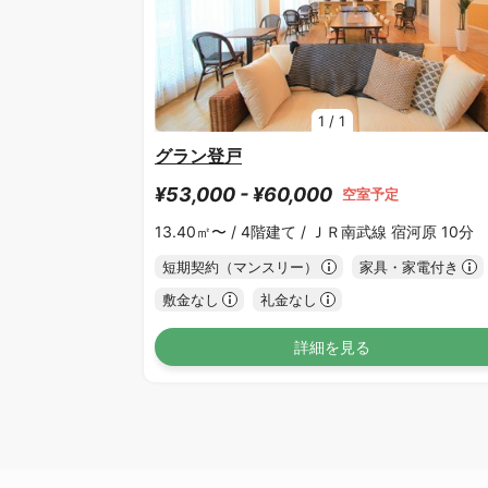
1
/
1
グラン登戸
¥53,000 - ¥60,000
空室予定
13.40㎡〜 /
4階建て /
ＪＲ南武線 宿河原 10分
短期契約（マンスリー）
家具・家電付き
敷金なし
礼金なし
詳細を見る