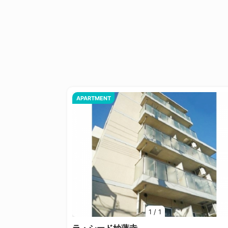
APARTMENT
1
/
1
ラ・シード妙蓮寺