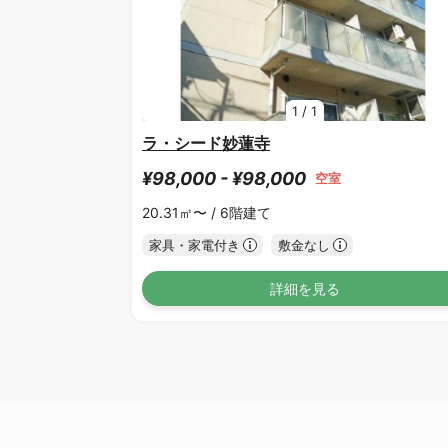
1
/
1
ラ・シード妙蓮寺
¥98,000 - ¥98,000
空室
20.31㎡〜 /
6階建て
家具・家電付き
敷金なし
詳細を見る