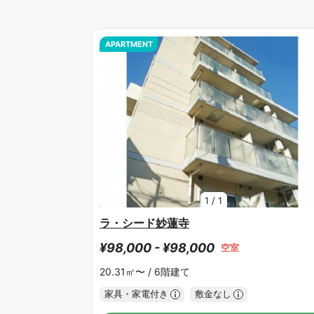
APARTMENT
1
/
1
ラ・シード妙蓮寺
¥98,000 - ¥98,000
空室
20.31㎡〜 /
6階建て
家具・家電付き
敷金なし