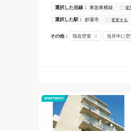
選択した沿線：
東急東横線
変
選択した駅：
妙蓮寺
変更する
その他：
現在空室
当月中に空
APARTMENT