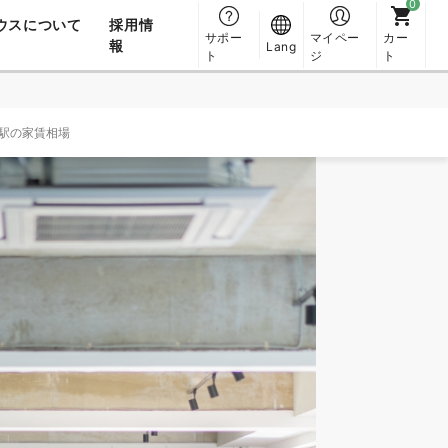
ウスについて
採用情
サポー
マイペー
カー
報
Lang
ト
ジ
ト
駅の家賃相場