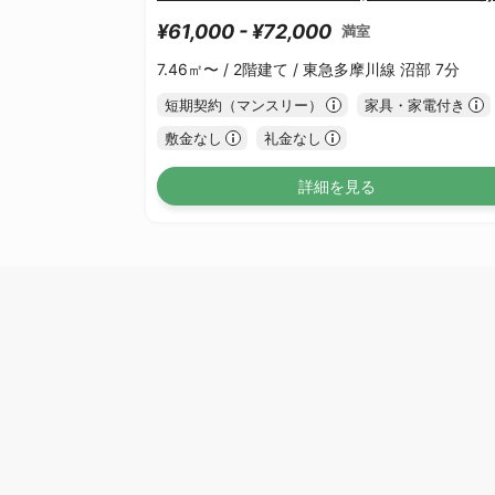
¥61,000 - ¥72,000
満室
7.46㎡〜 /
2階建て /
東急多摩川線 沼部 7分
短期契約（マンスリー）
家具・家電付き
敷金なし
礼金なし
詳細を見る