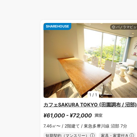
SHAREHOUSE
1
/
1
カフェSAKURA TOKYO (田園調布 / 沼部)
¥61,000 - ¥72,000
満室
7.46㎡〜 /
2階建て /
東急多摩川線 沼部 7分
短期契約（マンスリー）
家具・家電付き