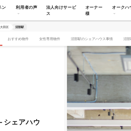
ベン
利用者の声
法人向けサービ
オーナー
オークハ
ス
様
大田区
沼部駅
おすすめ物件
女性専用物件
沼部駅のシェアハウス事情
沼部
– シェアハウ