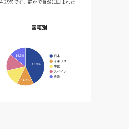
香港が14.29%です。静かで自然に囲まれた
国籍別
14.3%
日本
イギリス
42.9%
中国
スペイン
香港
14.3%