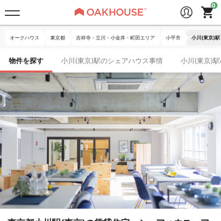
オークハウス
東京都
吉祥寺・立川・小金井・町田エリア
小平市
小川(東京)駅
物件を探す
小川(東京)駅のシェアハウス事情
小川(東京)