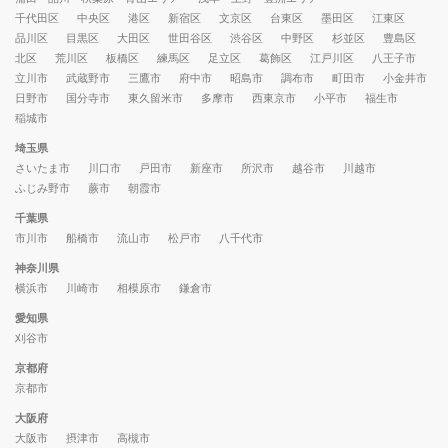
千代田区
中央区
港区
新宿区
文京区
台東区
墨田区
江東区
品川区
目黒区
大田区
世田谷区
渋谷区
中野区
杉並区
豊島区
北区
荒川区
板橋区
練馬区
足立区
葛飾区
江戸川区
八王子市
立川市
武蔵野市
三鷹市
府中市
昭島市
調布市
町田市
小金井市
日野市
国分寺市
東久留米市
多摩市
西東京市
小平市
福生市
稲城市
埼玉県
さいたま市
川口市
戸田市
新座市
所沢市
越谷市
川越市
ふじみ野市
蕨市
朝霞市
千葉県
市川市
船橋市
流山市
松戸市
八千代市
神奈川県
横浜市
川崎市
相模原市
鎌倉市
愛知県
刈谷市
京都府
京都市
大阪府
大阪市
摂津市
高槻市