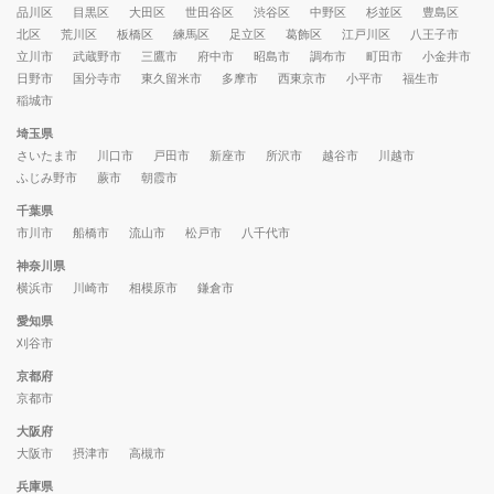
品川区
目黒区
大田区
世田谷区
渋谷区
中野区
杉並区
豊島区
北区
荒川区
板橋区
練馬区
足立区
葛飾区
江戸川区
八王子市
立川市
武蔵野市
三鷹市
府中市
昭島市
調布市
町田市
小金井市
日野市
国分寺市
東久留米市
多摩市
西東京市
小平市
福生市
稲城市
埼玉県
さいたま市
川口市
戸田市
新座市
所沢市
越谷市
川越市
ふじみ野市
蕨市
朝霞市
千葉県
市川市
船橋市
流山市
松戸市
八千代市
神奈川県
横浜市
川崎市
相模原市
鎌倉市
愛知県
刈谷市
京都府
京都市
大阪府
大阪市
摂津市
高槻市
兵庫県