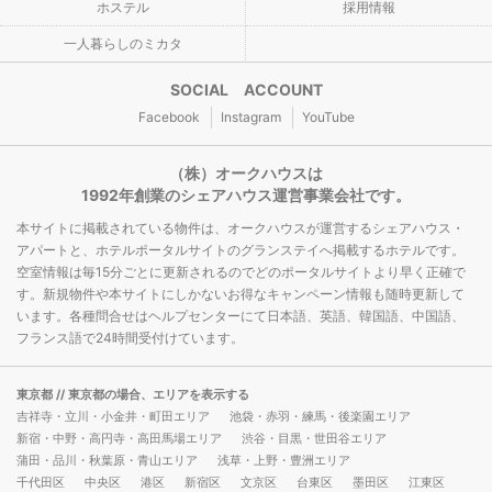
ホステル
採用情報
一人暮らしのミカタ
SOCIAL ACCOUNT
Facebook
Instagram
YouTube
（株）オークハウスは
1992年創業のシェアハウス運営事業会社です。
本サイトに掲載されている物件は、オークハウスが運営するシェアハウス・
アパートと、ホテルポータルサイトのグランステイへ掲載するホテルです。
空室情報は毎15分ごとに更新されるのでどのポータルサイトより早く正確で
す。新規物件や本サイトにしかないお得なキャンペーン情報も随時更新して
います。各種問合せはヘルプセンターにて日本語、英語、韓国語、中国語、
フランス語で24時間受付けています。
東京都
// 東京都の場合、エリアを表示する
吉祥寺・立川・小金井・町田エリア
池袋・赤羽・練馬・後楽園エリア
新宿・中野・高円寺・高田馬場エリア
渋谷・目黒・世田谷エリア
蒲田・品川・秋葉原・青山エリア
浅草・上野・豊洲エリア
千代田区
中央区
港区
新宿区
文京区
台東区
墨田区
江東区