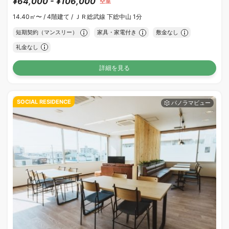
¥64,000 - ¥106,000
空室
14.40㎡〜 /
4階建て /
ＪＲ総武線 下総中山 1分
短期契約（マンスリー）
家具・家電付き
敷金なし
礼金なし
詳細を見る
SOCIAL RESIDENCE