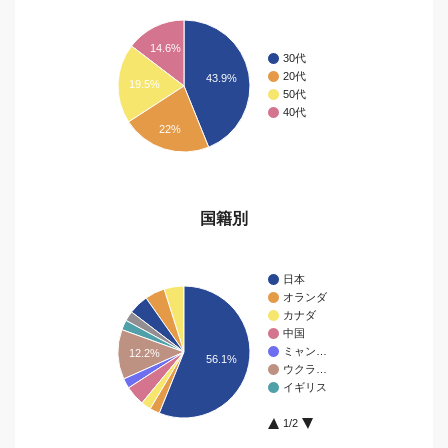
14.6%
30代
20代
43.9%
19.5%
50代
40代
22%
国籍別
日本
オランダ
カナダ
中国
ミャン…
12.2%
56.1%
ウクラ…
イギリス
1/2