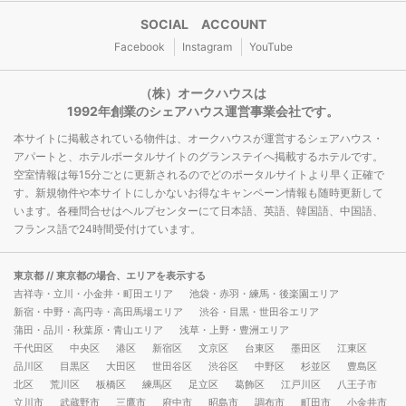
SOCIAL ACCOUNT
Facebook
Instagram
YouTube
（株）オークハウスは
1992年創業のシェアハウス運営事業会社です。
本サイトに掲載されている物件は、オークハウスが運営するシェアハウス・
アパートと、ホテルポータルサイトのグランステイへ掲載するホテルです。
空室情報は毎15分ごとに更新されるのでどのポータルサイトより早く正確で
す。新規物件や本サイトにしかないお得なキャンペーン情報も随時更新して
います。各種問合せはヘルプセンターにて日本語、英語、韓国語、中国語、
フランス語で24時間受付けています。
東京都
// 東京都の場合、エリアを表示する
吉祥寺・立川・小金井・町田エリア
池袋・赤羽・練馬・後楽園エリア
新宿・中野・高円寺・高田馬場エリア
渋谷・目黒・世田谷エリア
蒲田・品川・秋葉原・青山エリア
浅草・上野・豊洲エリア
千代田区
中央区
港区
新宿区
文京区
台東区
墨田区
江東区
品川区
目黒区
大田区
世田谷区
渋谷区
中野区
杉並区
豊島区
北区
荒川区
板橋区
練馬区
足立区
葛飾区
江戸川区
八王子市
立川市
武蔵野市
三鷹市
府中市
昭島市
調布市
町田市
小金井市