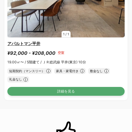
1
/
1
アパルトマン平井
¥92,000 - ¥208,000
空室
19.00㎡〜 /
5階建て /
ＪＲ総武線 平井(東京) 10分
短期契約（マンスリー）
家具・家電付き
敷金なし
礼金なし
詳細を見る