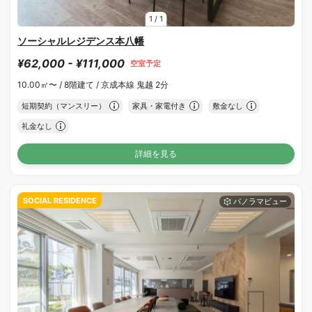
1
/
1
ソーシャルレジデンス本八幡
¥62,000 - ¥111,000
空室予定
10.00㎡〜 /
8階建て /
京成本線 鬼越 2分
短期契約（マンスリー）
家具・家電付き
敷金なし
礼金なし
詳細を見る
SOCIAL RESIDENCE