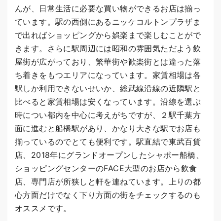
んが、日常生活に必要な買い物ができるお店は揃っ
ています。駅の西側にあるニッケコルトンプラザま
で出ればショッピングから娯楽まで楽しむことがで
きます。さらに駅周辺には昭和の雰囲気ただよう飲
屋街が広がっており、繁華街や歓楽街とは違った落
ち着きをもつエリアになっています。家賃相場は各
駅しか利用できないせいか、総武線沿線の近隣駅と
比べると家賃相場は安くなっています。沿線を選ぶ
時につい都内を中心に考えがちですが、２駅千葉方
面に進むと船橋駅があり、かなり大きな駅でお店も
揃っているのでとても便利です。駅直結で東武百貨
店、2018年にグランドオープンしたシャポー船橋、
ショッピングセンターのFACE大型のお店から飲食
店、専門店が所狭しと軒を連ねています。上りの都
心方面だけでなく下り方面の街をチェックするのも
オススメです。