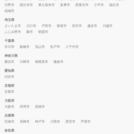
日野市
国分寺市
東久留米市
多摩市
西東京市
小平市
福生市
稲城市
埼玉県
さいたま市
川口市
戸田市
新座市
所沢市
越谷市
川越市
ふじみ野市
蕨市
朝霞市
千葉県
市川市
船橋市
流山市
松戸市
八千代市
神奈川県
横浜市
川崎市
相模原市
鎌倉市
愛知県
刈谷市
京都府
京都市
大阪府
大阪市
摂津市
高槻市
兵庫県
宝塚市
尼崎市
神戸市
川西市
西宮市
芦屋市
奈良県