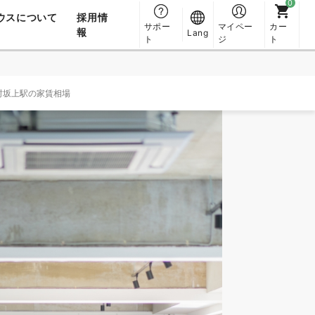
ウスについて
採用情
サポー
マイペー
カー
報
Lang
ト
ジ
ト
村坂上駅の家賃相場