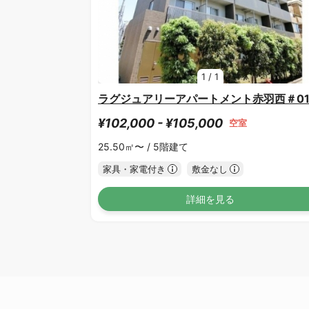
1
/
1
ラグジュアリーアパートメント赤羽西＃0
¥102,000 - ¥105,000
空室
25.50㎡〜 /
5階建て
家具・家電付き
敷金なし
詳細を見る