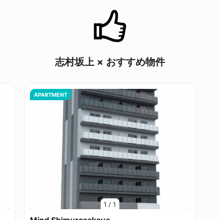
志村坂上 × おすすめ物件
APARTMENT
1
/
1
1
Mind Shimurasakaue