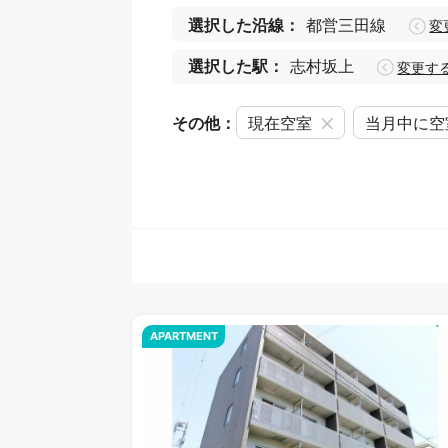
選択した沿線：
都営三田線
変
選択した駅：
志村坂上
変更す
その他：
現在空室
当月中に空
APARTMENT