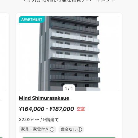
APARTMENT
1
/
1
1
Mind Shimurasakaue
¥164,000 - ¥187,000
空室
32.02㎡〜 /
9階建て
家具・家電付き
敷金なし