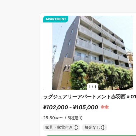
APARTMENT
1
/
1
ラグジュアリーアパートメント赤羽西＃0
¥102,000 - ¥105,000
空室
25.50㎡〜 /
5階建て
家具・家電付き
敷金なし