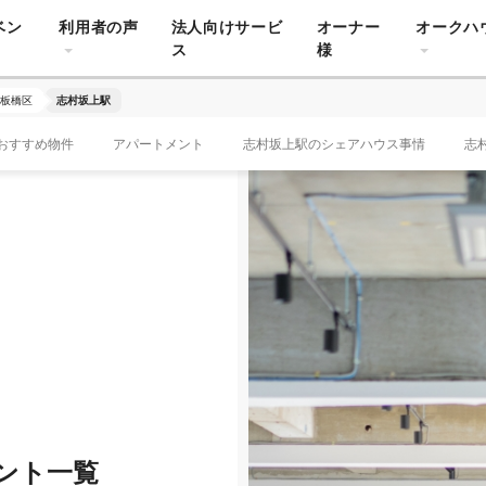
ベン
利用者の声
法人向けサービ
オーナー
オークハ
ス
様
板橋区
志村坂上駅
おすすめ物件
アパートメント
志村坂上駅のシェアハウス事情
志
ント一覧