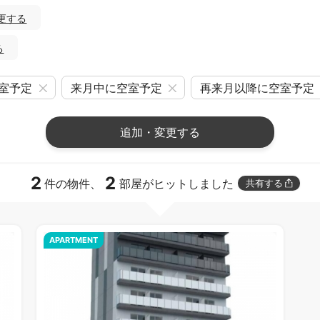
更する
る
室予定
来月中に空室予定
再来月以降に空室予定
追加・変更する
2
2
件の物件、
部屋がヒットしました
共有する
APARTMENT