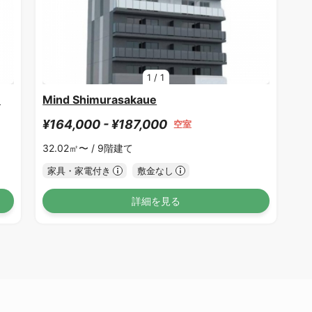
1
/
1
1
Mind Shimurasakaue
¥164,000 - ¥187,000
空室
32.02㎡〜 /
9階建て
家具・家電付き
敷金なし
詳細を見る